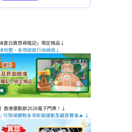
緣夏日異想尋龍記」限定精品↓
境地墊、多用途旅行收納袋↓
】香港運動節2026電子門票！↓
/ 可現場體驗多項新穎運動及觀賞賽事🔥 ↓