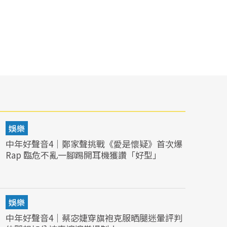
娛樂
中年好聲音4｜鄭家聲挑戰《愛是懷疑》首次爆
Rap 臨危不亂一腳踢開耳機獲讚「好型」
娛樂
中年好聲音4｜蔡宓婕穿旗袍克服晒腿迷暈評判