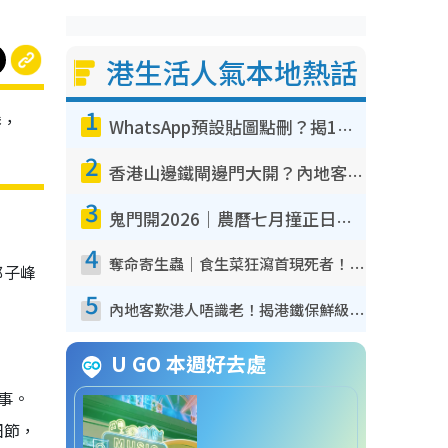
港生活人氣本地熱話
1
港，
WhatsApp預設貼圖點刪？揭1招「反向操作」還原簡潔介面 附3步實測教學
2
香港山邊鐵閘邊門大開？內地客困惑意義何在！網民神回覆：呢種叫法理性防禦
3
鬼門開2026｜農曆七月撞正日全食特別邪？專家警告切忌做一事！揭4大禁忌+2招保平安
4
奪命寄生蟲｜食生菜狂瀉首現死者！疫潮惡化錄1.8萬宗病例 揭洗菜3大謬誤
郭子峰
5
內地客歎港人唔識老！揭港鐵保鮮級冷氣 港人求放過：咪投訴
U GO 本週好去處
事。
細節，