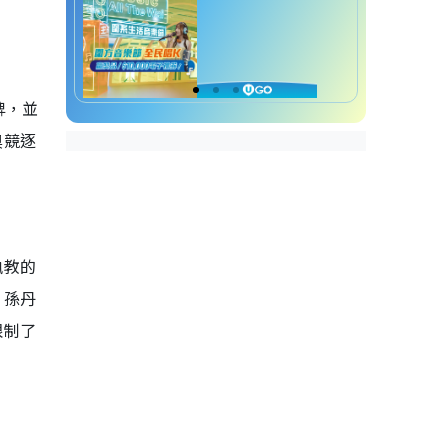
牌，並
奧競逐
執教的
，孫丹
限制了