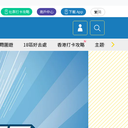
社群打卡攻略
商戶中心
下載 App
繁
简
周圍遊
18區好去處
香港打卡攻略
主題特集