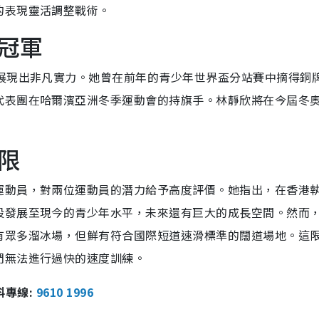
的表現靈活調整戰術。
冠軍
上展現出非凡實力。她曾在前年的青少年世界盃分站賽中摘得銅
代表團在哈爾濱亞洲冬季運動會的持旗手。林靜欣將在今屆冬
限
運動員，對兩位運動員的潛力給予高度評價。她指出，在香港
段發展至現今的青少年水平，未來還有巨大的成長空間。然而
有眾多溜冰場，但鮮有符合國際短道速滑標準的闊道場地。這
們無法進行過快的速度訓練。
報料專線:
9610 1996