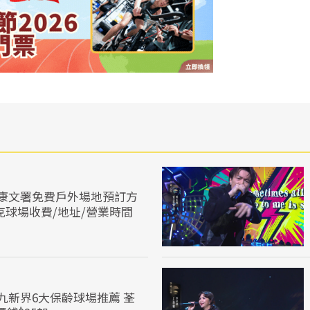
康文署免費戶外場地預訂方
克球場收費/地址/營業時間
九新界6大保齡球場推薦 荃