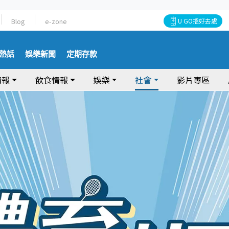
Blog
e-zone
U GO搵好去處
熱話
娛樂新聞
定期存款
情報
飲食情報
娛樂
社會
影片專區