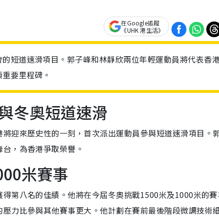
在Google追蹤
《UHK 港生活》
會的短道速滑項目。郭子峰和林靜欣兩位年輕運動員將代表香
項重要里程碑。
與冬奧短道速滑
港將迎來歷史性的一刻，首次派出運動員參與短道速滑項目。
舞台，為香港爭取榮譽。
000米賽事
第八名的佳績。他將在今屆冬奧挑戰1500米及1000米的賽
的壓力比參與其他賽事更大。他計劃在賽前最後階段微調技術