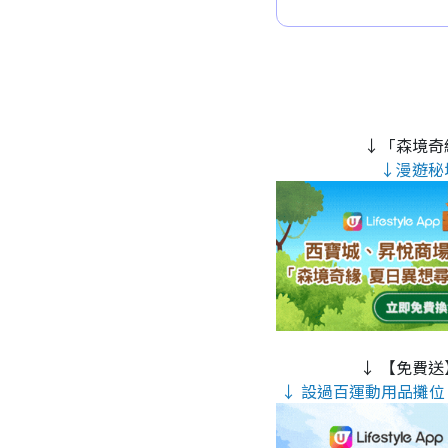
↓「森境奇
↓漫遊秘
↓ 【免費送
↓ 設過百運動用品攤位 