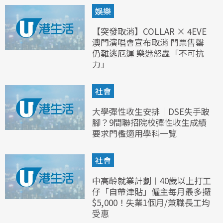
娛樂
【突發取消】COLLAR × 4EVE
澳門演唱會宣布取消 門票售罄
仍難逃厄運 樂迷怒轟「不可抗
力」
社會
大學彈性收生安排｜DSE失手跛
腳？9間聯招院校彈性收生成績
要求門檻適用學科一覽
社會
中高齡就業計劃︱40歲以上打工
仔「自帶津貼」僱主每月最多攞
$5,000！失業1個月/兼職長工均
受惠