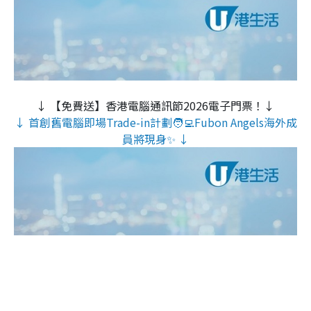
↓ 【免費送】香港電腦通訊節2026電子門票！↓
↓ 首創舊電腦即場Trade-in計劃🧑‍💻Fubon Angels海外成
員將現身✨ ↓