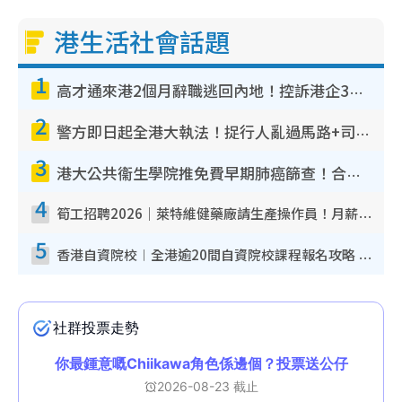
港生活社會話題
1
高才通來港2個月辭職逃回內地！控訴港企3宗罪 歎微管理極窒息
2
警方即日起全港大執法！捉行人亂過馬路+司機不專注駕駛！亂過馬路罰$2000
3
港大公共衞生學院推免費早期肺癌篩查！合資格人士將獲全額資助定期血液化驗／電腦斷層掃描／風險評估
4
筍工招聘2026｜萊特維健藥廠請生產操作員！月薪高達$1.7萬 冷氣廠房/五天工作/保證雙糧
5
香港自資院校︱全港逾20間自資院校課程報名攻略 留位費可退/申請日期/報名連結