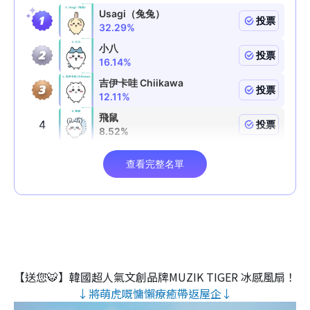
【送您🐯】韓國超人氣文創品牌MUZIK TIGER 冰感風扇！
↓將萌虎嘅慵懶療癒帶返屋企↓