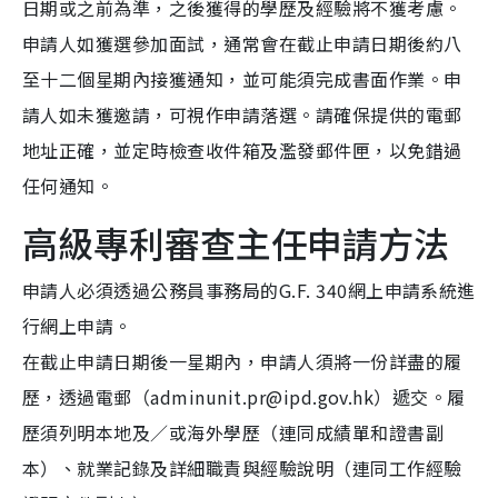
日期或之前為準，之後獲得的學歷及經驗將不獲考慮。
申請人如獲選參加面試，通常會在截止申請日期後約八
至十二個星期內接獲通知，並可能須完成書面作業。申
請人如未獲邀請，可視作申請落選。請確保提供的電郵
地址正確，並定時檢查收件箱及濫發郵件匣，以免錯過
任何通知。
高級專利審查主任申請方法
申請人必須透過公務員事務局的G.F. 340網上申請系統進
行網上申請。
在截止申請日期後一星期內，申請人須將一份詳盡的履
歷，透過電郵（adminunit.pr@ipd.gov.hk）遞交。履
歷須列明本地及／或海外學歷（連同成績單和證書副
本）、就業記錄及詳細職責與經驗說明（連同工作經驗