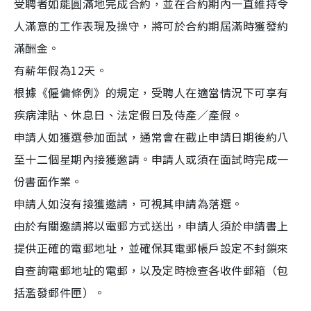
受聘者如能圓滿地完成合約，並在合約期內一直維持令
人滿意的工作表現及操守，將可於合約期屆滿時獲發約
滿酬金。
有薪年假為12天。
根據《僱傭條例》的規定，受聘人在適當情況下可享有
疾病津貼、休息日、法定假日及侍產∕產假。
申請人如獲選參加面試，通常會在截止申請日期後約八
至十二個星期內接獲邀請。申請人或須在面試時完成一
份書面作業。
申請人如沒有接獲邀請，可視其申請為落選。
由於有關邀請將以電郵方式送出，申請人須於申請書上
提供正確的電郵地址，並確保其電郵帳戶設定不封鎖來
自查詢電郵地址的電郵，以及定時檢查各收件郵箱（包
括濫發郵件匣）。