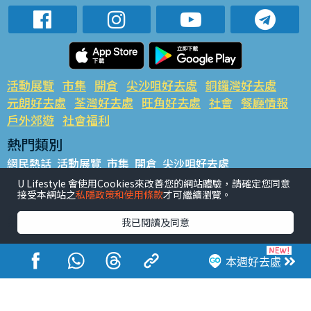
活動展覽
市集
開倉
尖沙咀好去處
銅鑼灣好去處
元朗好去處
荃灣好去處
旺角好去處
社會
餐廳情報
戶外郊遊
社會福利
熱門類別
網民熱話
活動展覽
市集
開倉
尖沙咀好去處
銅鑼灣好去處
元朗好去處
荃灣好去處
旺角好去處
社會
U Lifestyle 會使用Cookies來改善您的網站體驗，請確定您同意
接受本網站之
私隱政策和使用條款
才可繼續瀏覽。
餐廳情報
戶外郊遊
熱門標籤
我已閱讀及同意
#UGO搵好去處
#人氣活動推介
#美食社群熱話
#親子玩樂好去處
#ULifestyle應用程式
#限時搶
本週好去處
#UJetso禮物放送
#ULifestyle商戶中心
#著數
#網絡熱話
香港經濟日報版權所有©2026