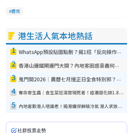
體育
港生活人氣本地熱話
1
WhatsApp預設貼圖點刪？揭1招「反向操作」還原簡潔介面 附3步實測教學
2
香港山邊鐵閘邊門大開？內地客困惑意義何在！網民神回覆：呢種叫法理性防禦
3
鬼門開2026｜農曆七月撞正日全食特別邪？專家警告切忌做一事！揭4大禁忌+2招保平安
4
奪命寄生蟲｜食生菜狂瀉首現死者！疫潮惡化錄1.8萬宗病例 揭洗菜3大謬誤
5
內地客歎港人唔識老！揭港鐵保鮮級冷氣 港人求放過：咪投訴