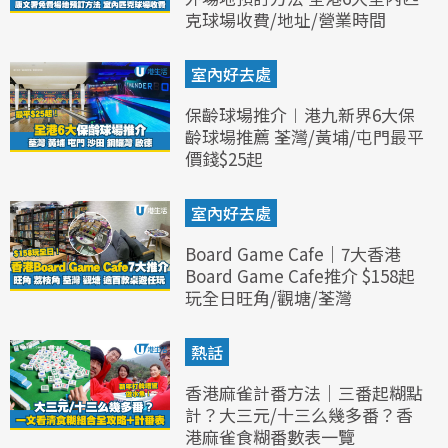
克球場收費/地址/營業時間
室內好去處
保齡球場推介︱港九新界6大保
齡球場推薦 荃灣/黃埔/屯門最平
價錢$25起
室內好去處
Board Game Cafe｜7大香港
Board Game Cafe推介 $158起
玩全日旺角/觀塘/荃灣
熱話
香港麻雀計番方法｜三番起糊點
計？大三元/十三么幾多番？香
港麻雀食糊番數表一覽