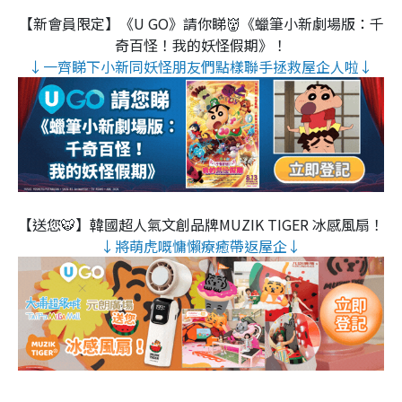
【新會員限定】《U GO》請你睇👹《蠟筆小新劇場版：千
奇百怪！我的妖怪假期》！
↓一齊睇下小新同妖怪朋友們點樣聯手拯救屋企人啦↓
【送您🐯】韓國超人氣文創品牌MUZIK TIGER 冰感風扇！
↓將萌虎嘅慵懶療癒帶返屋企↓