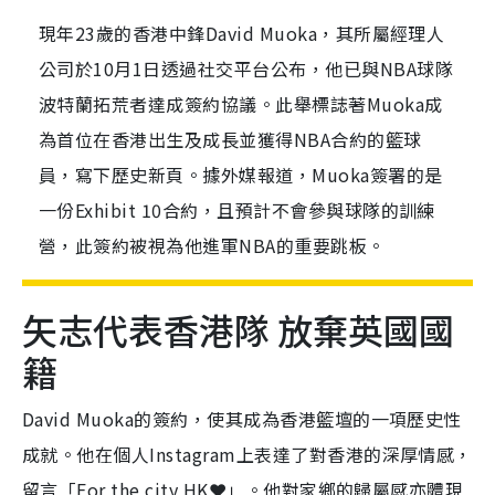
現年23歲的香港中鋒David Muoka，其所屬經理人
公司於10月1日透過社交平台公布，他已與NBA球隊
波特蘭拓荒者達成簽約協議。此舉標誌著Muoka成
為首位在香港出生及成長並獲得NBA合約的籃球
員，寫下歷史新頁。據外媒報道，Muoka簽署的是
一份Exhibit 10合約，且預計不會參與球隊的訓練
營，此簽約被視為他進軍NBA的重要跳板。
矢志代表香港隊 放棄英國國
籍
David Muoka的簽約，使其成為香港籃壇的一項歷史性
成就。他在個人Instagram上表達了對香港的深厚情感，
留言「For the city HK❤️」。他對家鄉的歸屬感亦體現