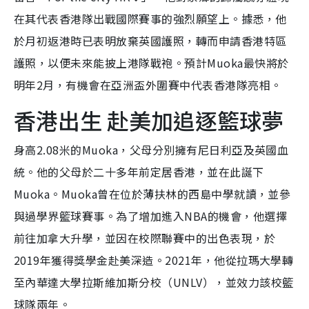
在其代表香港隊出戰國際賽事的強烈願望上。據悉，他
於月初返港時已表明放棄英國護照，轉而申請香港特區
護照，以便未來能披上港隊戰袍。預計Muoka最快將於
明年2月，有機會在亞洲盃外圍賽中代表香港隊亮相。
香港出生 赴美加追逐籃球夢
身高2.08米的Muoka，父母分別擁有尼日利亞及英國血
統。他的父母於二十多年前定居香港，並在此誕下
Muoka。Muoka曾在位於薄扶林的西島中學就讀，並參
與過學界籃球賽事。為了增加進入NBA的機會，他選擇
前往加拿大升學，並因在校際聯賽中的出色表現，於
2019年獲得獎學金赴美深造。2021年，他從拉瑪大學轉
至內華達大學拉斯維加斯分校（UNLV），並效力該校籃
球隊兩年。