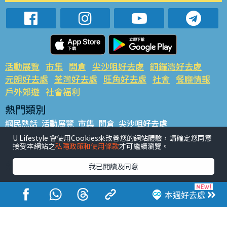
活動展覽
市集
開倉
尖沙咀好去處
銅鑼灣好去處
元朗好去處
荃灣好去處
旺角好去處
社會
餐廳情報
戶外郊遊
社會福利
熱門類別
網民熱話
活動展覽
市集
開倉
尖沙咀好去處
銅鑼灣好去處
元朗好去處
荃灣好去處
旺角好去處
社會
U Lifestyle 會使用Cookies來改善您的網站體驗，請確定您同意
接受本網站之
私隱政策和使用條款
才可繼續瀏覽。
餐廳情報
戶外郊遊
熱門標籤
我已閱讀及同意
#UGO搵好去處
#人氣活動推介
#美食社群熱話
#親子玩樂好去處
#ULifestyle應用程式
#限時搶
本週好去處
#UJetso禮物放送
#ULifestyle商戶中心
#著數
#網絡熱話
香港經濟日報版權所有©2026