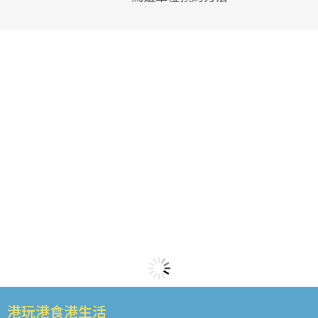
港玩港食港生活