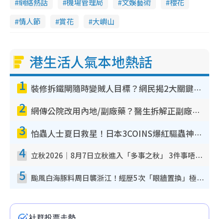
網絡熱話
機場管理局
文娛藝術
櫻花
情人節
賞花
大嶼山
港生活人氣本地熱話
1
裝修拆鐵閘隨時變賊人目標？網民揭2大關鍵用途：裝新式等於白裝？附新舊鐵閘分別
2
網傳公院改用內地/副廠藥？醫生拆解正副廠分別 揭4類人換藥隨時出事
3
怕蟲人士夏日救星！日本3COINS爆紅驅蟲神器$45起 1招「全程免觸碰」輕鬆搞定小強
4
立秋2026｜8月7日立秋進入「多事之秋」 3件事唔做得！專家教6招開運 清枱頭／銀包納氣接好運
5
颱風白海豚料周日襲浙江！經歷5次「眼牆置換」極罕見 成登陸內地最長途颱風