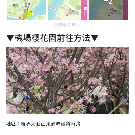
+2
點擊圖片放大
▼機場櫻花園前往方法▼
地址：
新界大嶼山東涌赤鱲角南路