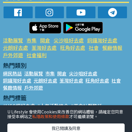
活動展覽
市集
開倉
尖沙咀好去處
銅鑼灣好去處
元朗好去處
荃灣好去處
旺角好去處
社會
餐廳情報
戶外郊遊
社會福利
熱門類別
網民熱話
活動展覽
市集
開倉
尖沙咀好去處
銅鑼灣好去處
元朗好去處
荃灣好去處
旺角好去處
社會
餐廳情報
戶外郊遊
熱門標籤
#UGO搵好去處
#人氣活動推介
#美食社群熱話
U Lifestyle 會使用Cookies來改善您的網站體驗，請確定您同意
#親子玩樂好去處
#ULifestyle應用程式
#限時搶
接受本網站之
私隱政策和使用條款
才可繼續瀏覽。
#UJetso禮物放送
#ULifestyle商戶中心
#著數
#網絡熱話
我已閱讀及同意