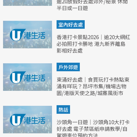
逾20放假好去處郊外/秘景 休閒
半日或一日遊
室內好去處
香港打卡景點2026｜逾20大網紅
必拍照打卡勝地 港九新界離島
影相好去處
戶外郊遊
東涌好去處｜食買玩打卡熱點東
涌有咩玩？昂坪市集/機場古物
園/港版天使之路/城寨風街市
熱話
沙頭角一日遊｜沙頭角10大打卡
好去處 電子禁區紙申請教學/自
駕遊車位預約方法