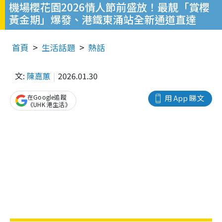
機場櫻花園2026情人節前盛放！最靚「賞櫻
黃金期」爆發、港鐵東涌站全新通道直達
首頁
生活話題
熱話
文:
陳嘉蕙
2026.01.30
在Google追蹤
用 App 睇文
《UHK 港生活》