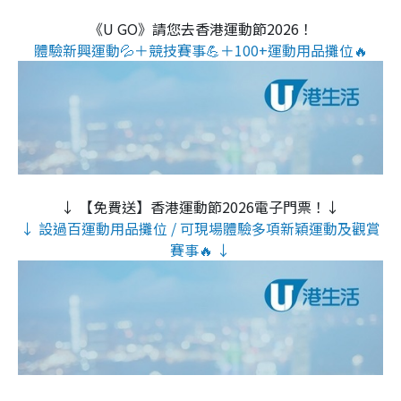
《U GO》請您去香港運動節2026！
體驗新興運動💦＋競技賽事💪＋100+運動用品攤位🔥
↓ 【免費送】香港運動節2026電子門票！↓
↓ 設過百運動用品攤位 / 可現場體驗多項新穎運動及觀賞
賽事🔥 ↓