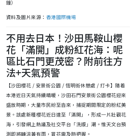
鐘）
資料及圖片來源：
香港國際機埸
不用去日本！沙田馬鞍山櫻
花「滿開」成粉紅花海：呢
區比石門更茂密？附前往方
法+天氣預警
【沙田櫻花 / 安景街公園 / 恆明街休憩處 / 打卡】隨着
本港近日天氣持續晴暖，沙田石門安景街公園櫻花迎來
盛放時期，大量市民紛至沓來，捕捉期間限定的粉紅美
景。該處新種櫻花近日達至「滿開」，形成一片壯觀花
海，引發網上熱議及社交平台「洗版」潮。惟天文台預
測即將轉涼兼有雨，賞花需及時把握。