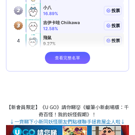
【新會員限定】《U GO》請你睇👹《蠟筆小新劇場版：千
奇百怪！我的妖怪假期》！
↓一齊睇下小新同妖怪朋友們點樣聯手拯救屋企人啦↓