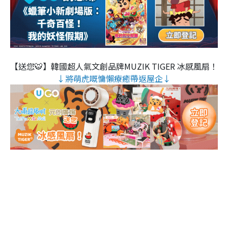
【送您🐯】韓國超人氣文創品牌MUZIK TIGER 冰感風扇！
↓將萌虎嘅慵懶療癒帶返屋企↓