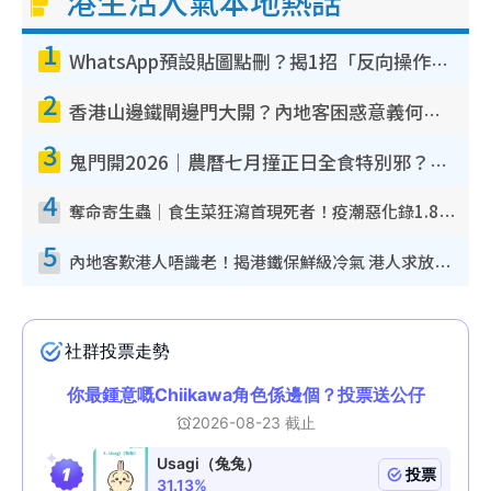
港生活人氣本地熱話
1
WhatsApp預設貼圖點刪？揭1招「反向操作」還原簡潔介面 附3步實測教學
2
香港山邊鐵閘邊門大開？內地客困惑意義何在！網民神回覆：呢種叫法理性防禦
3
鬼門開2026｜農曆七月撞正日全食特別邪？專家警告切忌做一事！揭4大禁忌+2招保平安
4
奪命寄生蟲｜食生菜狂瀉首現死者！疫潮惡化錄1.8萬宗病例 揭洗菜3大謬誤
5
內地客歎港人唔識老！揭港鐵保鮮級冷氣 港人求放過：咪投訴