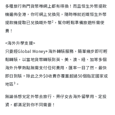
多種旅行熱門貨幣喺網上都有得換！而且恒生外幣提款
機遍佈全港，你可網上兌換完，隨時喺就近嘅恒生外幣
2
提款機提取已兌換嘅外幣
，幫你輕鬆準備旅遊所需使
費！
<海外升學支援>
只要經Global Money+海外轉賬服務，簡單幾步即可輕
鬆轉賬，以當地貨幣轉賬到英、美、澳、紐、加等多個
海外升學熱點無需支付任何費用，匯率一目了然，最快
即日到賬。除此之外$0收費亦覆蓋超過50個指定國家或
3
地區
。
無論係想兌定外幣去旅行、畀仔女去海外留學用、定投
資，都滿足到你不同需要！