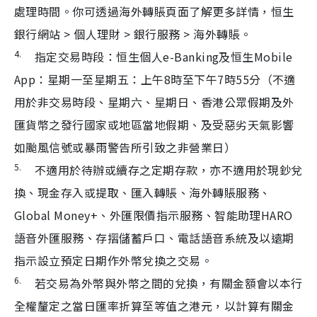
處理時間。你可透過海外轉賬頁面了解更多詳情，恒生
銀行網站 > 個人理財 > 銀行服務 > 海外轉賬。
4.
指定交易時段：恒生個人e-Banking及恒生Mobile
App：星期一至星期五：上午8時至下午7時55分（不適
用於非交易時段、星期六、星期日、香港公眾假期及外
匯貨幣之發行國家或地區當地假期、及受惡劣天氣影響
如颱風信號或暴雨警告所引致之非營業日）
5.
不適用於待辦或續存之定期存款，亦不適用於現鈔兌
換、現金存入或提取、匯入轉賬、海外轉賬服務、
Global Money+、外匯限價指示服務、智能助理HARO
語音外匯服務、存摺儲蓄戶口、電話語音系統及以遠期
指示設立預定日期作外幣兌換之交易。
6.
若交易為外幣與外幣之間的兌換，有關金額會以本行
全權釐定之當日匯率折算至等值之港元，以計算有關金