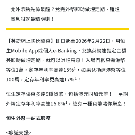
兌外幣點先係最醒？兌完外幣即時做埋定期，賺埋
高息咁就最精明喇！
【英鎊網上快閃優惠】即日起至2026年2月22日，用恒
生Mobile App或個人e-Banking，兌換英鎊達指定金額
兼即時做埋定期，就可以賺埋高息！入場門檻只需港幣
1
等值1萬，定存年利率高達15%
，如果兌換達港幣等值
1
100萬，定存年利率更高達17%
！
恒生定存優惠多達9種貨幣，包括澳元同加元等！一星期
1
外幣定存年利率高達15.8%
，總有一種貨幣啱你賺息！
恒生外幣一站式服務
<旅遊支援>