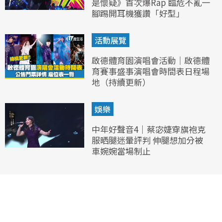
是懷疑》首次爆Rap 臨危不亂一
腳踢開耳機獲讚「好型」
活動展覽
啟德體育園演唱會活動｜啟德體
育賽事盛事演唱會時間表日程場
地（持續更新）
娛樂
中年好聲音4｜蔡宓婕穿旗袍克
服晒腿迷暈評判 伸腿想加分被
車婉婉當場制止