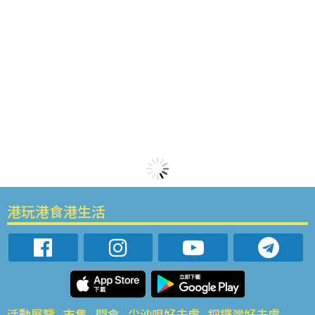
港玩港食港生活
活動展覽
市集
開倉
尖沙咀好去處
銅鑼灣好去處