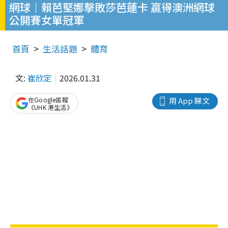
網球｜賴芭堅娜擊敗莎芭蓮卡 贏得澳洲網球
公開賽女單冠軍
首頁
生活話題
體育
文:
崔欣定
2026.01.31
在Google追蹤
用 App 睇文
《UHK 港生活》