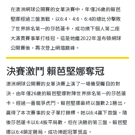
在澳洲網球公開賽的女單決賽中，年僅26歲的賴芭
堅娜經過三盤激戰，以6:4、4:6、6:4的總比分擊敗
了世界排名第一的莎芭蓮卡，成功摘下個人第二座
大滿貫賽事單打桂冠。這是她繼2022年溫布頓網球
公開賽後，再次登上網壇巔峰。
決賽激鬥 賴芭堅娜奪冠
澳洲網球公開賽的女單決賽上演了一場備受矚目的對
決，由年僅26歲的賴芭堅娜對陣世界排名第一的莎芭蓮
卡。經過一番龍爭虎鬥，賴芭堅娜最終以盤數2:1勝出，
贏得了本次賽事的女子單打錦標。她以6:4贏下首盤，隨
後莎芭蓮卡以6:4扳平局數，但在決勝的第三盤，賴芭堅
娜以6:4鎖定勝局，成功捧起冠軍獎盃。