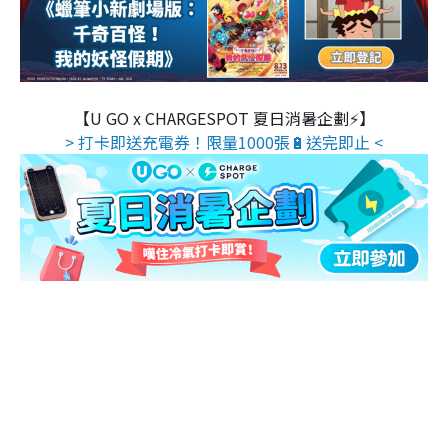
【U GO x CHARGESPOT 夏日消暑企劃⚡】
> 打卡即送充電券！限量1000張🔋送完即止 <