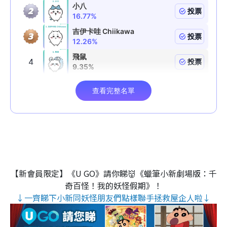
【新會員限定】《U GO》請你睇👹《蠟筆小新劇場版：千
奇百怪！我的妖怪假期》！
↓一齊睇下小新同妖怪朋友們點樣聯手拯救屋企人啦↓