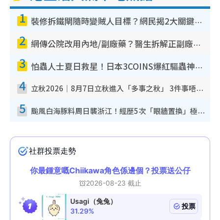
1
裝修拆鐵閘隨時變賊人目標？網民揭2大關鍵用途：裝新式等於白裝？附新舊鐵閘分別
2
網傳公院改用內地/副廠藥？醫生拆解正副廠分別 揭4類人換藥隨時出事
3
怕蟲人士夏日救星！日本3COINS爆紅驅蟲神器$45起 1招「全程免觸碰」輕鬆搞定小強
4
立秋2026｜8月7日立秋進入「多事之秋」 3件事唔做得！專家教6招開運 清枱頭／銀包納氣接好運
5
颱風白海豚料周日襲浙江！經歷5次「眼牆置換」極罕見 成登陸內地最長途颱風