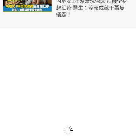
內地女1年沒清洗涼蓆 睡醒全身
起紅疹 醫生︰涼蓆或藏千萬隻
蟎蟲！