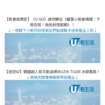
【新會員限定】《U GO》請你睇👹《蠟筆小新劇場版：千
奇百怪！我的妖怪假期》！
↓一齊睇下小新同妖怪朋友們點樣聯手拯救屋企人啦↓
【送您🐯】韓國超人氣文創品牌MUZIK TIGER 冰感風扇！
↓將萌虎嘅慵懶療癒帶返屋企↓