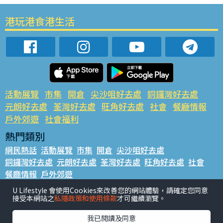
港玩港食港生活
活動展覽
市集
開倉
尖沙咀好去處
銅鑼灣好去處
元朗好去處
荃灣好去處
旺角好去處
社會
餐廳情報
戶外郊遊
社會福利
熱門類別
網民熱話
活動展覽
市集
開倉
尖沙咀好去處
銅鑼灣好去處
元朗好去處
荃灣好去處
旺角好去處
社會
餐廳情報
戶外郊遊
熱門標籤
U Lifestyle 會使用Cookies來改善您的網站體驗，請確定您同意
接受本網站之
私隱政策和使用條款
才可繼續瀏覽。
#UGO搵好去處
#人氣活動推介
#美食社群熱話
#親子玩樂好去處
#ULifestyle應用程式
#限時搶
我已閱讀及同意