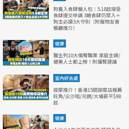
狗隻入食肆懶人包︱5.18起接受
食肆提交申請 3類食肆仍禁入＋
狗主必讀3大守則（附寵物友善
餐廳推介）
健康
醫生列10大傷腎職業 家庭主婦/
健美人士都上榜！附護腎建議
室內好去處
按摩推介！香港15間按摩店推薦
旺角/尖沙咀/元朗/大埔最平$98
起
健康