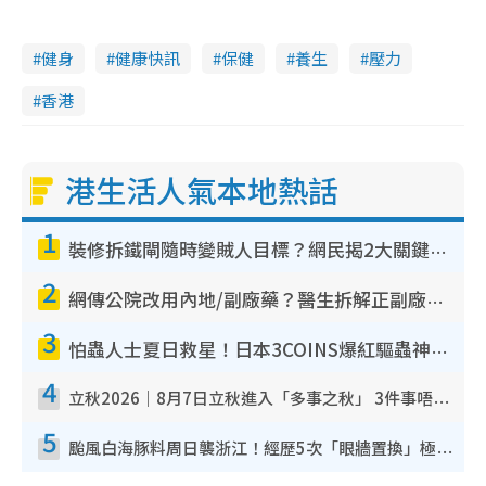
健身
健康快訊
保健
養生
壓力
香港
港生活人氣本地熱話
1
裝修拆鐵閘隨時變賊人目標？網民揭2大關鍵用途：裝新式等於白裝？附新舊鐵閘分別
2
網傳公院改用內地/副廠藥？醫生拆解正副廠分別 揭4類人換藥隨時出事
3
怕蟲人士夏日救星！日本3COINS爆紅驅蟲神器$45起 1招「全程免觸碰」輕鬆搞定小強
4
立秋2026｜8月7日立秋進入「多事之秋」 3件事唔做得！專家教6招開運 清枱頭／銀包納氣接好運
5
颱風白海豚料周日襲浙江！經歷5次「眼牆置換」極罕見 成登陸內地最長途颱風