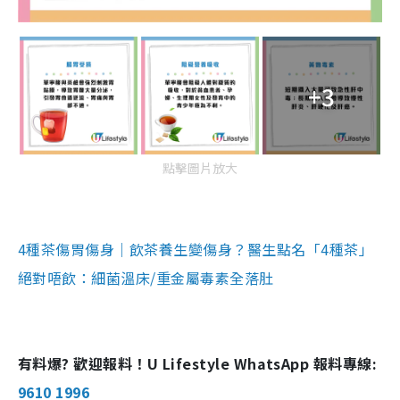
+3
點擊圖片放大
4種茶傷胃傷身｜飲茶養生變傷身？醫生點名「4種茶」
絕對唔飲：細菌溫床/重金屬毒素全落肚
有料爆? 歡迎報料！U Lifestyle WhatsApp 報料專線:
9610 1996