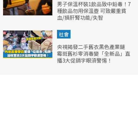
男子保溫杯裝1飲品致中鉛毒！7
種飲品勿用保溫壺 可致嚴重貧
血/損肝腎功能/失智
社會
央視揭發二手舊衣黑色產業鏈
霉斑舊衫零消毒變「全新品」直
播3大促銷字眼須警惕！