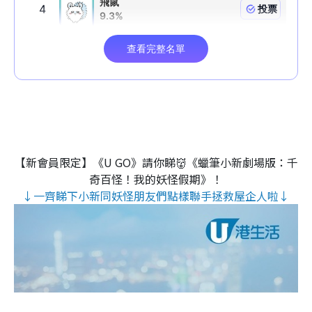
【新會員限定】《U GO》請你睇👹《蠟筆小新劇場版：千
奇百怪！我的妖怪假期》！
↓一齊睇下小新同妖怪朋友們點樣聯手拯救屋企人啦↓