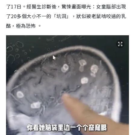
了17日。經醫生診斷後，驚悚畫面曝光：女童腦部出現
了20多個大小不一的「坑洞」，狀似被老鼠啃咬過的乳
酪，極為恐怖 。