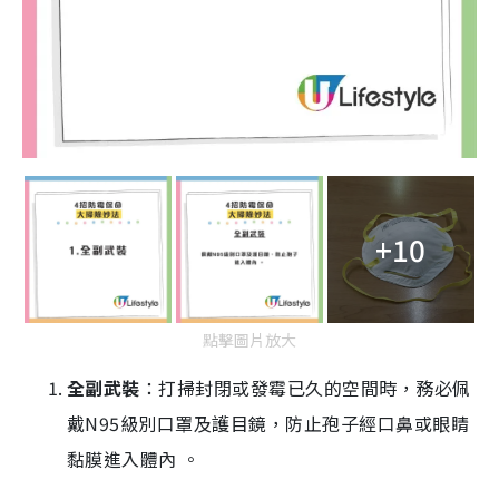
+10
點擊圖片放大
全副武裝
：打掃封閉或發霉已久的空間時，務必佩
戴N95級別口罩及護目鏡，防止孢子經口鼻或眼睛
黏膜進入體內 。