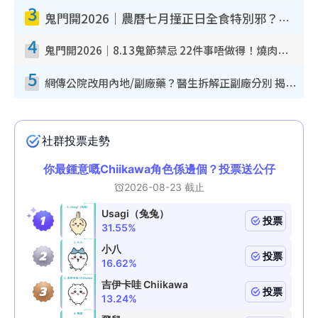
3
鬼門開2026｜農曆七月撞正日全食特別邪？專家警告切忌做一事！揭4大禁忌+2招保平安
4
鬼門開2026｜8.13鬼節禁忌 22件事唔做得！燒肉、刺身要少食？半夜勿吹口哨/打呢個電話
5
網傳公院改用內地/副廠藥？醫生拆解正副廠分別 揭4類人換藥隨時出事