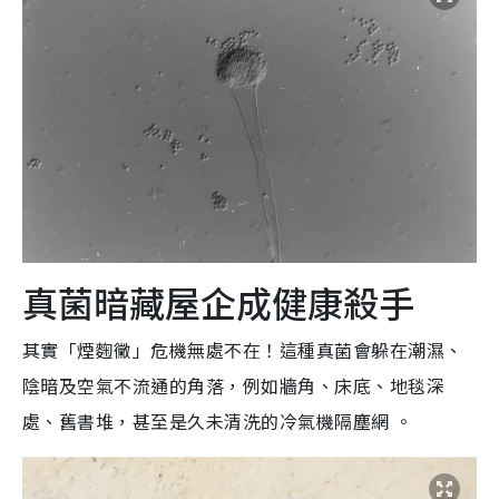
真菌暗藏屋企成健康殺手
其實「煙麴黴」危機無處不在！這種真菌會躲在潮濕、
陰暗及空氣不流通的角落，例如牆角、床底、地毯深
處、舊書堆，甚至是久未清洗的冷氣機隔塵網 。