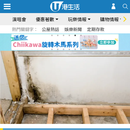
演唱會
優惠著數
玩樂情報
購物情報
熱門關鍵字：
公屋熱話
娛樂新聞
定期存款