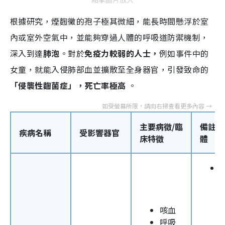
根據研究，煙麴黴的孢子極其微細，能長時間懸浮於室
內或室外空氣中，並能夠穿過人體的呼吸道防禦機制，
深入到達
肺泡
。對於
免疫力較弱的人士，
例如事件中的
女童，就能入侵肺部血並擴散至全身器官，引發致命的
「侵襲性麴菌症」，死亡率極高
。
主要病徵/臨
備註/
疾病名稱
受影響器官
床特徵
體
咳血
呼吸