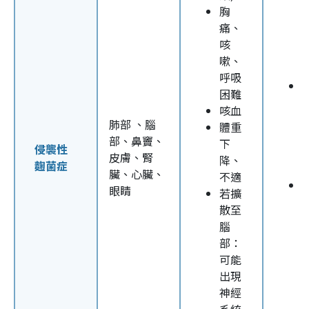
胸
痛、
咳
嗽、
呼吸
困難
咳血
肺部 、腦
體重
部、鼻竇、
下
侵襲性
皮膚、腎
降、
麴菌症
臟、心臟、
不適
眼睛
若擴
散至
腦
部：
可能
出現
神經
系統