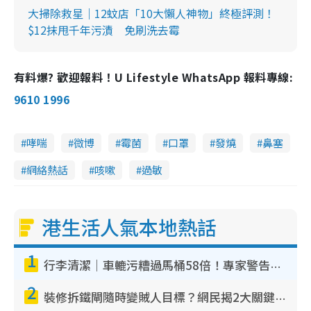
大掃除救星｜12蚊店「10大懶人神物」終極評測！
$12抹甩千年污漬 免刷洗去霉
有料爆? 歡迎報料！U Lifestyle WhatsApp 報料專線:
9610 1996
哮喘
微博
霉菌
口罩
發燒
鼻塞
網絡熱話
咳嗽
過敏
港生活人氣本地熱話
1
行李清潔｜車轆污糟過馬桶58倍！專家警告忌用酒精抹 教1招免污手除菌
2
裝修拆鐵閘隨時變賊人目標？網民揭2大關鍵用途：裝新式等於白裝？附新舊鐵閘分別