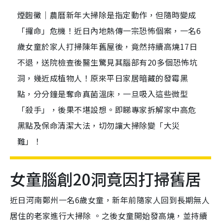
煙麴黴｜農曆新年大掃除是指定動作，但隨時變成
「攞命」危機！近日內地熱傳一宗恐怖個案，一名6
歲女童於家人打掃陳年舊屋後，竟然持續高燒17日
不退，送院檢查後醫生驚見其腦部有20多個恐怖坑
洞，幾近成植物人！原來平日家居暗藏的發霉黑
點，分分鐘是奪命真菌溫床，一旦吸入這些微型
「殺手」，後果不堪設想。即睇專家拆解家中高危
黑點及保命清潔大法，切勿讓大掃除變「大災
難」！
女童腦創20洞竟因打掃舊居
近日河南鄭州一名6歲女童，新年前隨家人回到長期無人
居住的老家進行大掃除 。之後女童開始發高燒，並持續