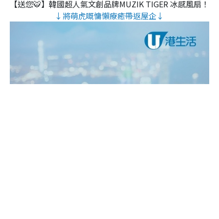
【送您🐯】韓國超人氣文創品牌MUZIK TIGER 冰感風扇！
↓將萌虎嘅慵懶療癒帶返屋企↓