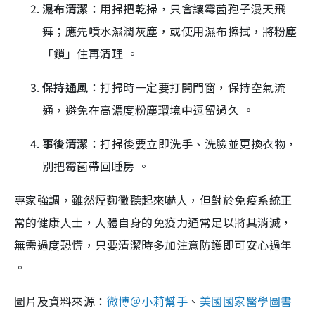
濕布清潔
：用掃把乾掃，只會讓霉菌孢子漫天飛
舞；應先噴水濕潤灰塵，或使用濕布擦拭，將粉塵
「鎖」住再清理 。
保持通風
：打掃時一定要打開門窗，保持空氣流
通，避免在高濃度粉塵環境中逗留過久 。
事後清潔
：打掃後要立即洗手、洗臉並更換衣物，
別把霉菌帶回睡房 。
專家強調，雖然煙麴黴聽起來嚇人，但對於免疫系統正
常的健康人士，人體自身的免疫力通常足以將其消滅，
無需過度恐慌，只要清潔時多加注意防護即可安心過年
。
圖片及資料來源：
微博＠小莉幫手
、
美國國家醫學圖書