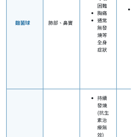
困難
胸痛
通常
麴菌球
肺部、鼻竇
無發
燒等
全身
症狀
持續
發燒
(抗生
素治
療無
效)