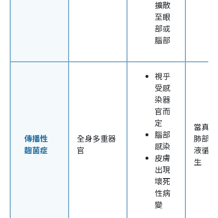
擴散
至眼
部或
腦部
視乎
受感
染器
官而
定
當真菌
腦部
傳播性
全身多重器
肺部進
感染
麴菌症
官
液循環
皮膚
生
出現
壞死
性病
變