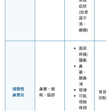
症狀
(如意
識不
清、
癲癇)
面部
疼痛/
腫脹
鼻
塞、
膿鼻
涕
侵襲性
鼻竇、眼
發燒
常見於
鼻竇炎
眶、腦部
可能
抑制患
侵蝕
骨頭