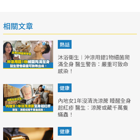
相關文章
熱話
沐浴衛生︱沖涼用錯1物細菌爬
滿全身 醫生警告：嚴重可致命
感染！
健康
內地女1年沒清洗涼蓆 睡醒全身
起紅疹 醫生︰涼蓆或藏千萬隻
蟎蟲！
健康