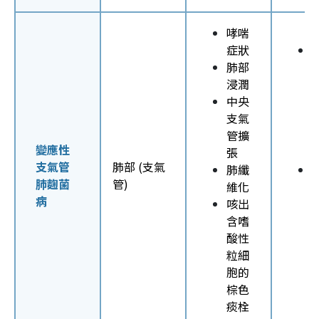
哮喘
症狀
肺部
浸潤
中央
支氣
管擴
變應性
張
支氣管
肺部 (支氣
肺纖
肺麴菌
管)
維化
病
咳出
含嗜
酸性
粒細
胞的
棕色
痰栓