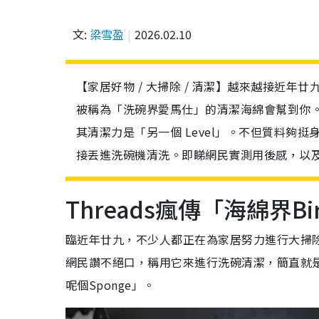
文:
梁雪盈
2026.02.10
【家居好物 / 大掃除 / 清潔】越來越接近
被稱為「洗碗界愛馬仕」的清潔海綿會幫到你。最近在
其清潔力是「另一個 Level」。不但質料夠
接丟進洗碗機清洗。即睇網民實測用後感，以
Threads瘋傳「海綿界Bir
臨近年廿九，不少人都正在為家居努力進行大掃除
網民讚不絕口，稱用它來進行洗碗清潔，簡直就是
呢個Sponge」。