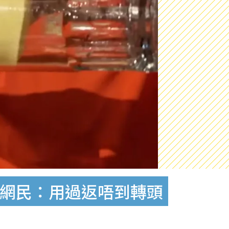
 網民：用過返唔到轉頭