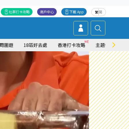
社群打卡攻略
商戶中心
下載 App
繁
简
周圍遊
18區好去處
香港打卡攻略
主題特集