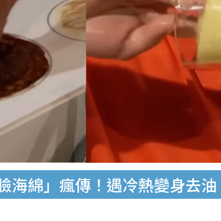
笑臉海綿」瘋傳！遇冷熱變身去油