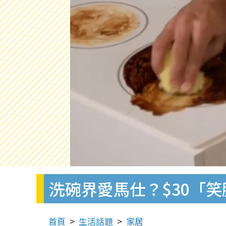
洗碗界愛馬仕？$30「
首頁
生活話題
家居