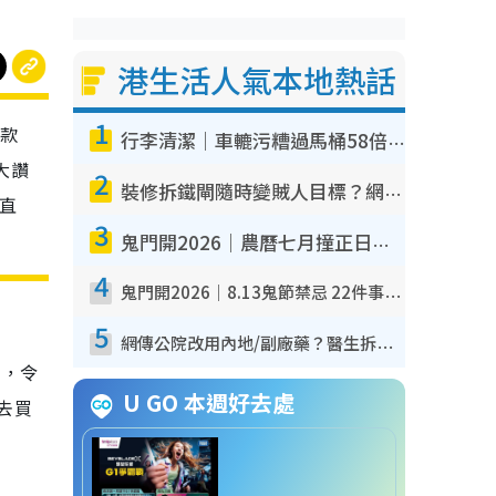
港生活人氣本地熱話
1
這款
行李清潔｜車轆污糟過馬桶58倍！專家警告忌用酒精抹 教1招免污手除菌
大讚
2
裝修拆鐵閘隨時變賊人目標？網民揭2大關鍵用途：裝新式等於白裝？附新舊鐵閘分別
以直
3
鬼門開2026｜農曆七月撞正日全食特別邪？專家警告切忌做一事！揭4大禁忌+2招保平安
4
鬼門開2026｜8.13鬼節禁忌 22件事唔做得！燒肉、刺身要少食？半夜勿吹口哨/打呢個電話
5
網傳公院改用內地/副廠藥？醫生拆解正副廠分別 揭4類人換藥隨時出事
」，令
U GO 本週好去處
去買