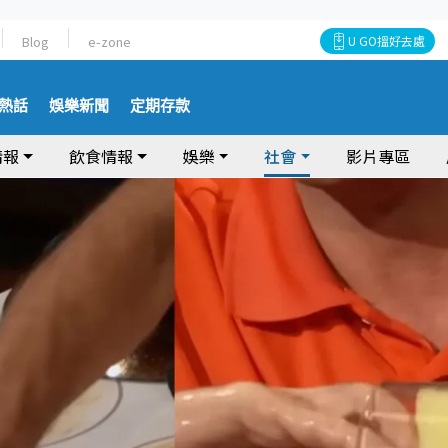
Blog
e-zone
U GO搵好去處
熱話
娛樂新聞
定期存款
情報
飲食情報
娛樂
社會
影片專區