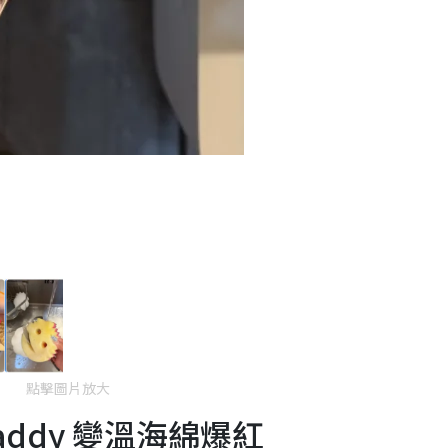
點擊圖片放大
addy 變溫海綿爆紅