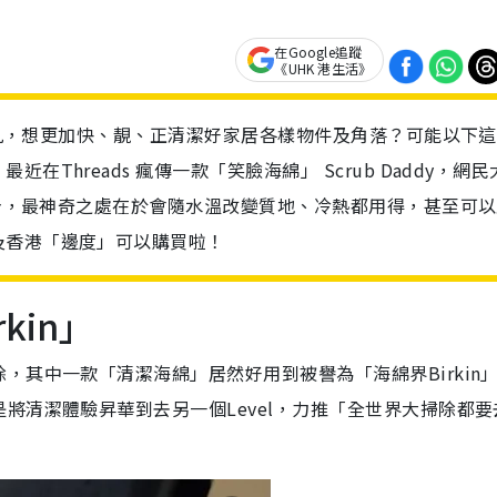
在Google追蹤
《UHK 港生活》
年廿九，想更加快、靚、正清潔好家居各樣物件及角落？可能以下
Threads 瘋傳一款「笑臉海綿」 Scrub Daddy，網民
挺身，最神奇之處在於會隨水溫改變質地、冷熱都用得，甚至可
及香港「邊度」可以購買啦！
kin」
，其中一款「清潔海綿」居然好用到被譽為「海綿界Birkin
將清潔體驗昇華到去另一個Level，力推「全世界大掃除都要