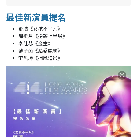
最佳新演員提名
鄧濤《女孩不平凡》
周衹月《逆轉上半場》
李佳芯《金童》
蘇子茵《給愛麗絲》
李哲坤《捕風追影》