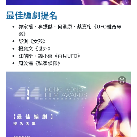
最佳編劇提名
郭家禧、李振傑、何肇康、蔡嘉桁《UFO離奇命
案》
舒淇《女孩》
楊寶文《世外》
江皓昕、錢小蕙《再見UFO》
周汶儒《私家偵探》