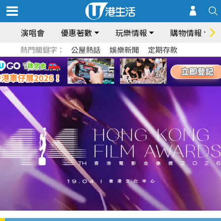
演唱會
優惠著數
玩樂情報
購物情報
熱門關鍵字：
公屋熱話
娛樂新聞
定期存款