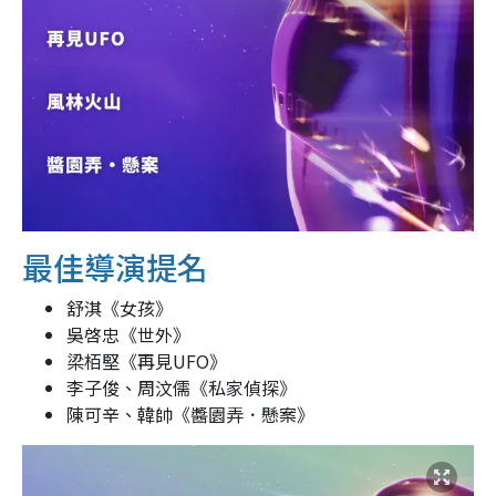
最佳導演提名
舒淇《女孩》
吳啓忠《世外》
梁栢堅《再見UFO》
李子俊、周汶儒《私家偵探》
陳可辛、韓帥《醬園弄．懸案》