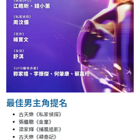
最佳男主角提名
古天樂《私家偵探》
張繼聰《金童》
梁家輝《捕風追影》
古天樂《尋秦記》