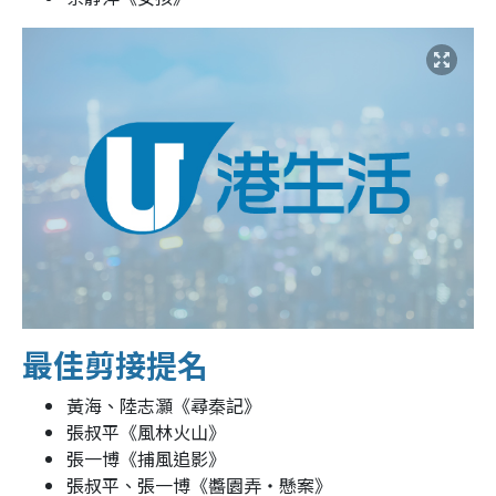
最佳剪接提名
黃海、陸志灝《尋秦記》
張叔平《風林火山》
張一博《捕風追影》
張叔平、張一博《醬園弄‧懸案》