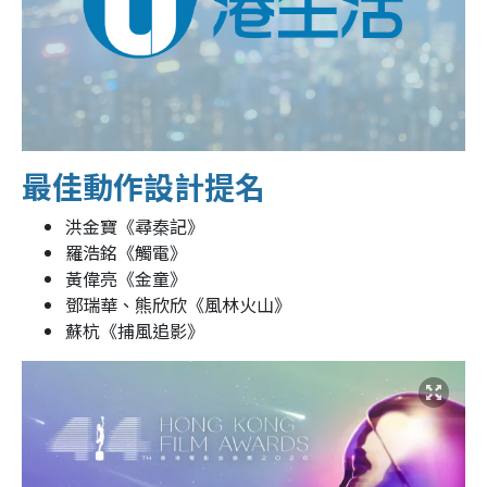
最佳動作設計提名
洪金寶《尋秦記》
羅浩銘《觸電》
黃偉亮《金童》
鄧瑞華、熊欣欣《風林火山》
蘇杭《捕風追影》