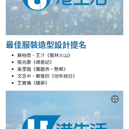
最佳服裝造型設計提名
蘇柏傑、王汁《風林火山》
張兆康《尋秦記》
吳里璐《醬園弄‧懸案》
文念中、蘇進欣《他年她日》
王寶儀《贖夢》