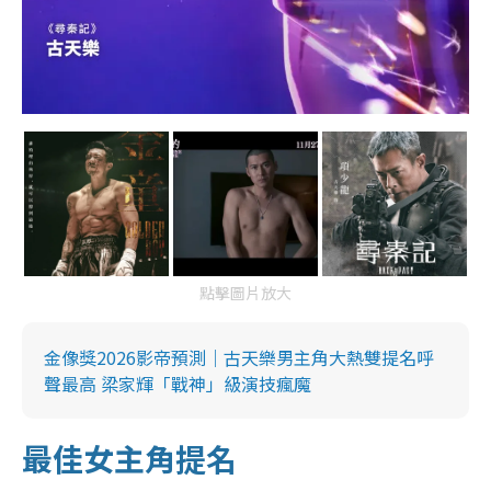
點擊圖片放大
金像獎2026影帝預測｜古天樂男主角大熱雙提名呼
聲最高 梁家輝「戰神」級演技瘋魔
最佳女主角提名