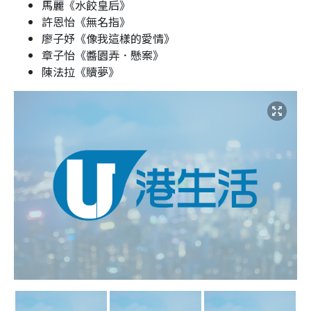
馬麗《水餃皇后》
許恩怡《無名指》
廖子妤《像我這樣的愛情》
章子怡《醬園弄．懸案》
陳法拉《贖夢》