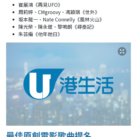
崔展鴻《再見UFO》
周莉婷、CMgroovy、馮穎琪《世外》
坂本龍一、Nate Connelly《風林火山》
陳光榮、陳永健、黎鳴朗《尋秦記》
朱芸編《他年她日》
最佳原創電影歌曲提名