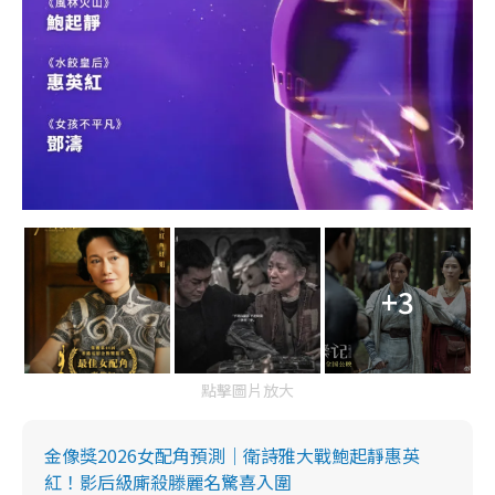
+3
點擊圖片放大
金像獎2026女配角預測｜衛詩雅大戰鮑起靜惠英
紅！影后級廝殺滕麗名驚喜入圍