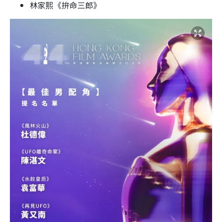
林家熙《拚命三郎》