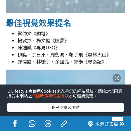
最佳視覺效果提名
梁仲文《觸電》
楊敏杰、楊文傑《贖夢》
陳迪凱《再見UFO》
伊諾、余日東、周劍鴻、黎子飛《風林火山》
郭偉霆、林駿宇、余國亮、郭泰《尋秦記》
U Lifestyle 會使用Cookies來改善您的網站體驗，請確定您同意
接受本網站之
私隱政策和使用條款
才可繼續瀏覽。
我已閱讀及同意
本週好去處