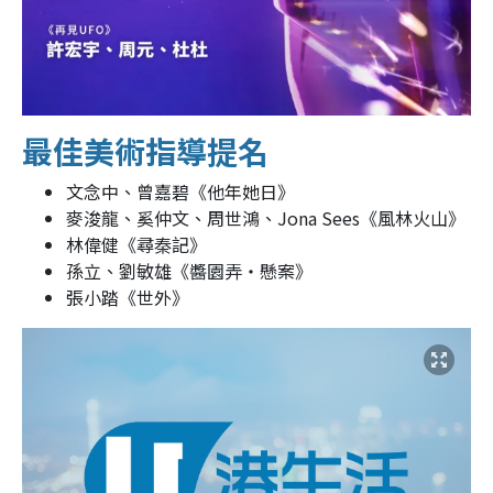
最佳美術指導提名
文念中、曾嘉碧《他年她日》
麥浚龍、奚仲文、周世鴻、Jona Sees《風林火山》
林偉健《尋秦記》
孫立、劉敏雄《醬園弄‧懸案》
張小踏《世外》