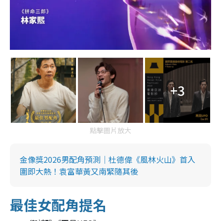
+3
點擊圖片放大
金像獎2026男配角預測｜杜德偉《風林火山》首入
圍即大熱！袁富華黃又南緊隨其後
最佳女配角提名