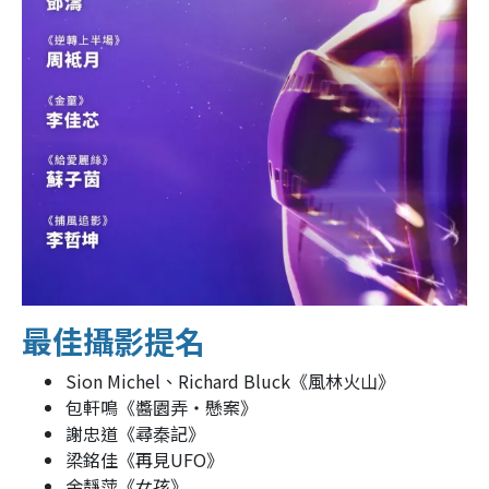
最佳攝影提名
Sion Michel、Richard Bluck《風林火山》
包軒鳴《醬園弄‧懸案》
謝忠道《尋秦記》
梁銘佳《再見UFO》
余靜萍《女孩》