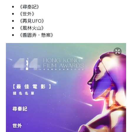
《尋秦記》
《世外》
《再見UFO》
《風林火山》
《醬園弄．懸案》