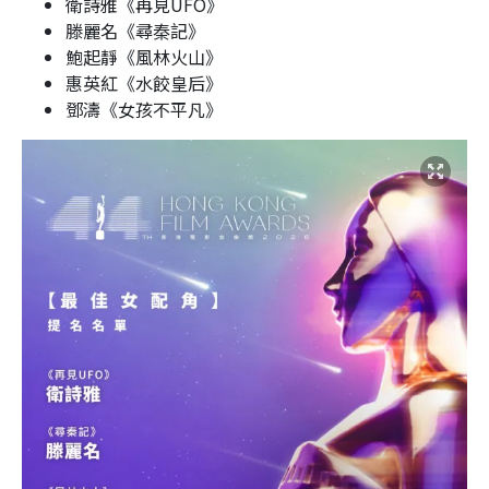
衛詩雅《再見UFO》
滕麗名《尋秦記》
鮑起靜《風林火山》
惠英紅《水餃皇后》
鄧濤《女孩不平凡》