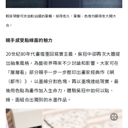
輕按琴鍵可添加較幼細的筆觸，按得愈久，筆觸、色塊均顯得愈大開大
合。
親手感受點線面的魅力
20世紀80年代畫壇重回寫實主義，吳冠中卻再次大膽提
出抽象風格，為藝術界帶來不少討論和影響。大家可在
「層層看」部分親手一步一步壓印出畫家經典作《網
（都市）》，以墨線分割色塊，再以墨塊連結現實，最
後用色點為畫作加入生命力，體驗吳冠中如何以點、
線、面組合出獨到的水墨作品。