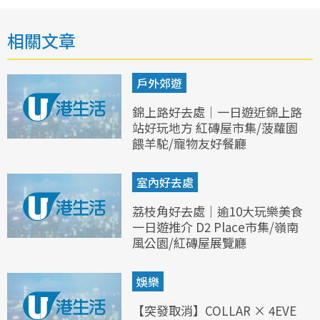
相關文章
戶外郊遊
錦上路好去處｜一日遊近錦上路
站好玩地方 紅磚屋市集/菠蘿園
餵羊駝/寵物友好餐廳
室內好去處
荔枝角好去處｜逾10大玩樂美食
一日遊推介 D2 Place市集/嶺南
風公園/紅磚屋展覽廳
娛樂
【突發取消】COLLAR × 4EVE