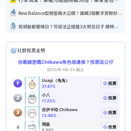
行李清潔｜車轆污糟過馬桶58倍！專家警告忌用酒精抹 教1招免污手除菌
4
New Balance型號密碼大公開！識睇2個數字買鞋秒知功能免中伏 附5大熱門鞋款
5
剪頭髮都要擇日？司徒法正提醒3大禁忌日子 隨時剪走財運！呢日剪髮恐「剪壽命」？