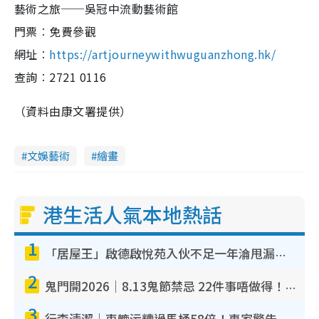
藝術之旅──吳冠中流動藝術館
門票︰免費參觀
網址︰
https://artjourneywithwuguanzhong.hk/
查詢︰2721 0116
（資料由康文署提供）
文娛藝術
繪畫
港生活人氣本地熱話
1
「居屋王」啟德啟悅苑入伙不足一年淪甩漏之王！插頭噴火花致大停電 多戶業主全屋家電報銷
2
鬼門開2026｜8.13鬼節禁忌 22件事唔做得！燒肉、刺身要少食？半夜勿吹口哨/打呢個電話
3