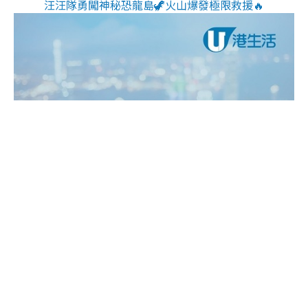
汪汪隊勇闖神秘恐龍島🦖火山爆發極限救援🔥