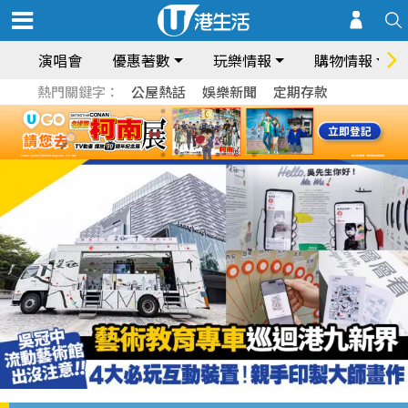
演唱會
優惠著數
玩樂情報
購物情報
熱門關鍵字：
公屋熱話
娛樂新聞
定期存款