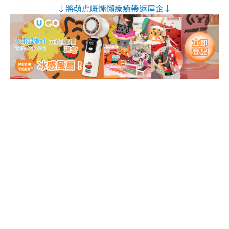
↓將萌虎嘅慵懶療癒帶返屋企↓