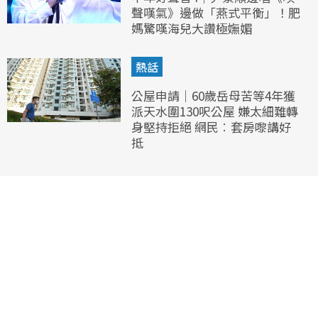
聲嘆氣》邊做「燕式平衡」！肥
媽驚嘆海兒大讚極嫵媚
熱話
公屋申請｜60歲岳母苦等4年獲
派天水圍130呎公屋 嫌太細難轉
身堅持拒絕 網民︰套房嚟講好
抵