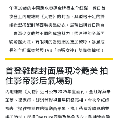
年滿18歲的中國跳水奧運金牌得主全紅嬋，近日首
次登上內地雜誌《人物》的封面，其型格十足的雙
辮造型搭配俐落西裝與黑皮衣，展現出與昔日跳台
上青澀少女截然不同的成熟魅力！照片裡的全新面
貌驚艷大眾，有眼利的香港網民更加驚呼，暴風成
長的全紅嬋竟然與TVB「東張女神」陳懿德撞樣！
首登雜誌封面展現冷艷美 拍
住影帝影后氣場勁
內地雜誌《人物》近日公布2025年度面孔，全紅嬋與辛
芷蕾、梁家輝、舒淇等影視巨星同級亮相。今次全紅嬋
褪去了過往標誌性的運動員形象，換上帶有冷峻感的雙
辮子造型，配搭Oversize西裝及黑色皮衣，眼神流露艷