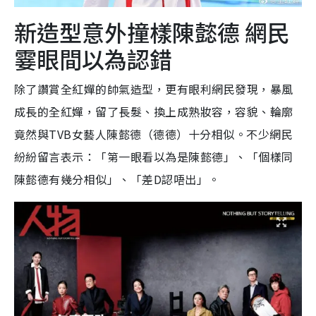
新造型意外撞樣陳懿德 網民
霎眼間以為認錯
除了讚賞全紅嬋的帥氣造型，更有眼利網民發現，暴風
成長的全紅嬋，留了長髮、換上成熟妝容，容貌、輪廓
竟然與TVB女藝人陳懿德（德德）十分相似。不少網民
紛紛留言表示：「第一眼看以為是陳懿德」、「個樣同
陳懿德有幾分相似」、「差D認唔出」。