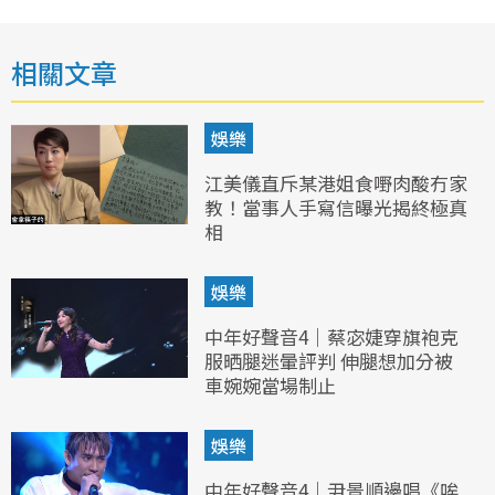
相關文章
娛樂
江美儀直斥某港姐食嘢肉酸冇家
教！當事人手寫信曝光揭終極真
相
娛樂
中年好聲音4｜蔡宓婕穿旗袍克
服晒腿迷暈評判 伸腿想加分被
車婉婉當場制止
娛樂
中年好聲音4｜尹景順邊唱《唉