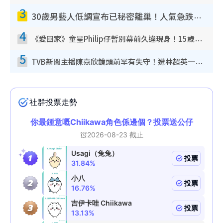
3
30歲男藝人低調宣布已秘密離巢！人氣急跌變失蹤人口︰「這幾年過得並不容易」
4
《愛回家》童星Philip仔暫別幕前久違現身！15歲近況暴風長高蛻變帥氣少男
5
TVB新聞主播陳嘉欣鏡頭前罕有失守！遭林超英一句說話突襲嚇親當場大笑