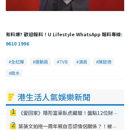
有料爆? 歡迎報料！U Lifestyle WhatsApp 報料專線:
9610 1996
全紅嬋
運動員
TVB
演員
陳懿德
跳水
港生活人氣娛樂新聞
1
《愛回家》隱形富豪臥虎藏龍！盤點12位財氣逼人的有錢藝人：呢位靚女3億身家唔憂做
2
葉蒨文拍拖一周年親自否認情侶關係？！被質疑感情造假竟稱GM「普通同事」