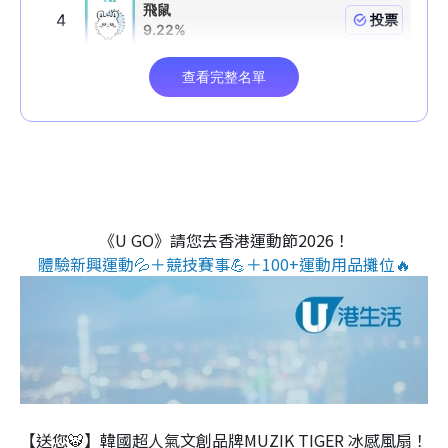
《U GO》請您去香港運動節2026！
體驗新興運動💦＋競技賽事💪＋100+運動用品攤位🔥
【送您🐯】韓國超人氣文創品牌MUZIK TIGER 冰感風扇！