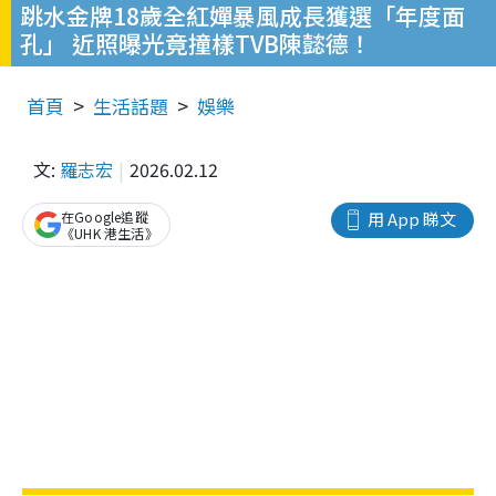
跳水金牌18歲全紅嬋暴風成長獲選「年度面
孔」 近照曝光竟撞樣TVB陳懿德！
首頁
生活話題
娛樂
文:
羅志宏
2026.02.12
在Google追蹤
用 App 睇文
《UHK 港生活》