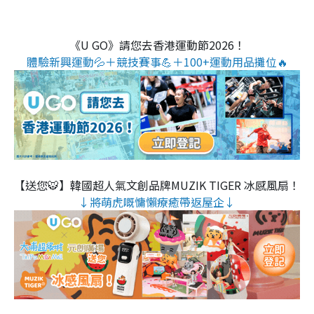
《U GO》請您去香港運動節2026！
體驗新興運動💦＋競技賽事💪＋100+運動用品攤位🔥
【送您🐯】韓國超人氣文創品牌MUZIK TIGER 冰感風扇！
↓將萌虎嘅慵懶療癒帶返屋企↓