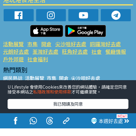
活動展覽
市集
開倉
尖沙咀好去處
銅鑼灣好去處
元朗好去處
荃灣好去處
旺角好去處
社會
餐廳情報
戶外郊遊
社會福利
熱門類別
網民熱話
活動展覽
市集
開倉
尖沙咀好去處
銅鑼灣好去處
元朗好去處
荃灣好去處
旺角好去處
社會
U Lifestyle 會使用Cookies來改善您的網站體驗，請確定您同意
接受本網站之
私隱政策和使用條款
才可繼續瀏覽。
餐廳情報
戶外郊遊
熱門標籤
我已閱讀及同意
#UGO搵好去處
#人氣活動推介
#美食社群熱話
#親子玩樂好去處
#ULifestyle應用程式
#限時搶
本週好去處
#UJetso禮物放送
#ULifestyle商戶中心
#著數
#網絡熱話