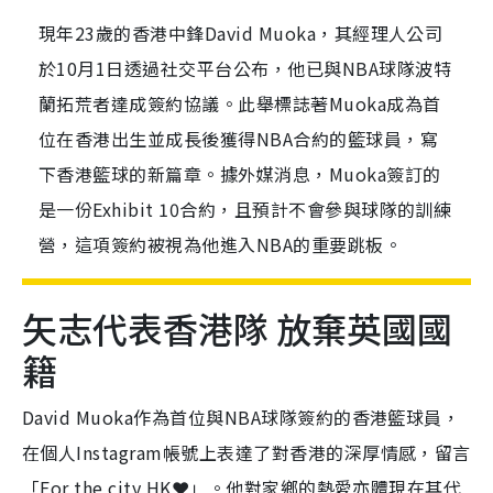
現年23歲的香港中鋒David Muoka，其經理人公司
於10月1日透過社交平台公布，他已與NBA球隊波特
蘭拓荒者達成簽約協議。此舉標誌著Muoka成為首
位在香港出生並成長後獲得NBA合約的籃球員，寫
下香港籃球的新篇章。據外媒消息，Muoka簽訂的
是一份Exhibit 10合約，且預計不會參與球隊的訓練
營，這項簽約被視為他進入NBA的重要跳板。
矢志代表香港隊 放棄英國國
籍
David Muoka作為首位與NBA球隊簽約的香港籃球員，
在個人Instagram帳號上表達了對香港的深厚情感，留言
「For the city HK❤️」。他對家鄉的熱愛亦體現在其代