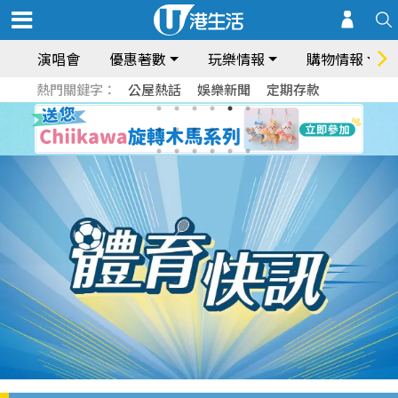
演唱會
優惠著數
玩樂情報
購物情報
熱門關鍵字：
公屋熱話
娛樂新聞
定期存款