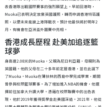
表香港隊出戰國際賽事的強烈願望上。早前回港時，
Muoka已表明決定放棄英國護照，轉而申請香港特區護
照，以便未來能披上港隊戰衣。預計他最快將於明年2
月，有機會在亞洲盃外圍賽中亮相。
香港成長歷程 赴美加追逐籃
球夢
身高達2.08米的Muoka，父親為尼日利亞籍，母親則為
英國籍。他的父母在二十多年前定居香港，並在此誕下
了Muoka。Muoka在薄扶林的西島中學完成學業，期間
曾參與校際籃球賽事。為了增加進入NBA的機會，他選
擇前往加拿大升讀大學。憑藉在校際聯賽中的出色表
現，他於2019年獲得獎學金赴美國深造。2021年，他從
拉瑪大學轉至內華達大學拉斯維加斯分校（UNLV），並