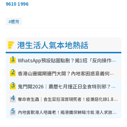
9610 1996
體育
港生活人氣本地熱話
1
WhatsApp預設貼圖點刪？揭1招「反向操作」還原簡潔介面 附3步實測教學
2
香港山邊鐵閘邊門大開？內地客困惑意義何在！網民神回覆：呢種叫法理性防禦
3
鬼門開2026｜農曆七月撞正日全食特別邪？專家警告切忌做一事！揭4大禁忌+2招保平安
4
奪命寄生蟲｜食生菜狂瀉首現死者！疫潮惡化錄1.8萬宗病例 揭洗菜3大謬誤
5
內地客歎港人唔識老！揭港鐵保鮮級冷氣 港人求放過：咪投訴