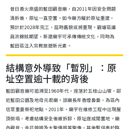
昔日香火鼎盛的藍田觀音廟，自2011年因安全問題
清拆後，原址一直空置。如今廟方擬於原址重建，
預計於2028年完工，屆時舊貌或將重現。觀塘區議
員洪錦鉉期望，新建廟宇可承傳傳統文化，同時為
藍田區注入宗教旅遊新元素。
結構意外導致「暫別」：原
址空置逾十載的背後
藍田觀音廟可追溯至1960年代，座落於五桂山山坡，鄰
近藍田公園及地母元君廟。該廟長年香煙裊裊，為區內
信眾重要祭祀地點。2011年，廟宇在維修工程中出現屋
頂倒塌，考慮結構安全後被拆卸，原址遂成閒置地。廟
內觀音、金花娘娘及大聖佛祖等聖像，其後暫供奉於臨