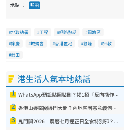
地點
藍田
地政總署
工程
網絡熱話
觀塘區
節慶
城規會
香港置地
觀塘
宗教
藍田
港生活人氣本地熱話
1
WhatsApp預設貼圖點刪？揭1招「反向操作」還原簡潔介面 附3步實測教學
2
香港山邊鐵閘邊門大開？內地客困惑意義何在！網民神回覆：呢種叫法理性防禦
3
鬼門開2026｜農曆七月撞正日全食特別邪？專家警告切忌做一事！揭4大禁忌+2招保平安