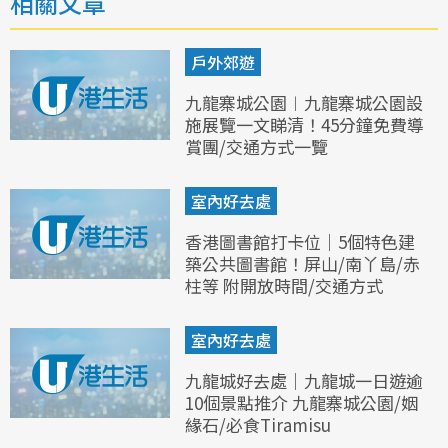
相關文章
戶外郊遊
九龍寨城公園︱九龍寨城公園設
施展覽一文睇清！45分鐘免費導
賞團/交通方式一覽
室內好去處
香港圖書館打卡位｜5個特色建
築公共圖書館！屏山/南丫島/赤
柱等 附開放時間/交通方式
室內好去處
九龍城好去處｜九龍城一日遊逾
10個景點推介 九龍寨城公園/姻
緣石/必食Tiramisu