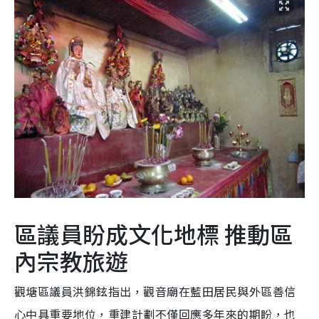
區議員盼成文化地標 推動區
內宗教旅遊
觀塘區議員洪錦鉉指出，觀音廟在藍田居民與外區善信
心中具重要地位，重建計劃不僅回應多年來的期盼，也