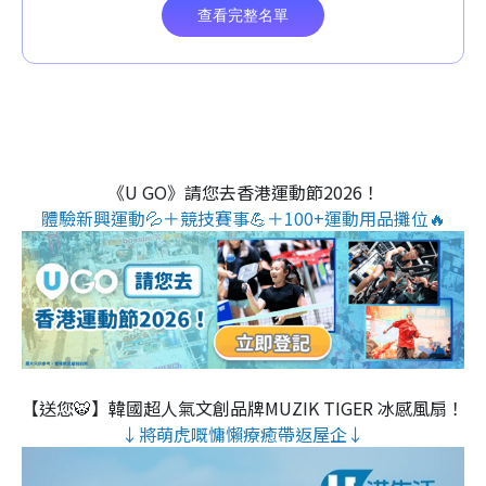
《U GO》請您去香港運動節2026！
體驗新興運動💦＋競技賽事💪＋100+運動用品攤位🔥
【送您🐯】韓國超人氣文創品牌MUZIK TIGER 冰感風扇！
↓將萌虎嘅慵懶療癒帶返屋企↓