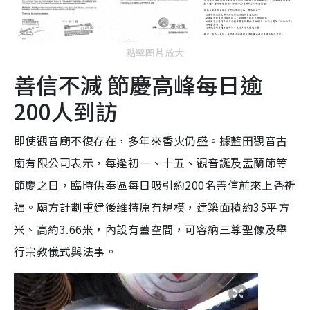
點擊圖片放大
善信不減 節慶高峰每日逾
200人到訪
即使觀音廟不復存在，多年來香火仍盛。據藍田觀音古
廟有限公司表示，每逢初一、十五、觀音誕及盂蘭節等
節慶之日，臨時供奉區每日吸引約200名善信前來上香祈
福。廟方計劃重建後維持原有規模，建築面積約35平方
米、高約3.66米，內設有蓋空間，可容納三尊聖像及舉
行宗教儀式與法事。