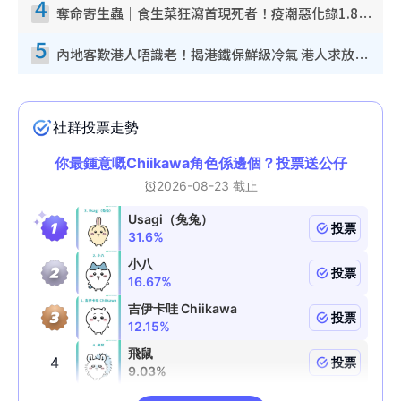
4
奪命寄生蟲｜食生菜狂瀉首現死者！疫潮惡化錄1.8萬宗病例 揭洗菜3大謬誤
5
內地客歎港人唔識老！揭港鐵保鮮級冷氣 港人求放過：咪投訴