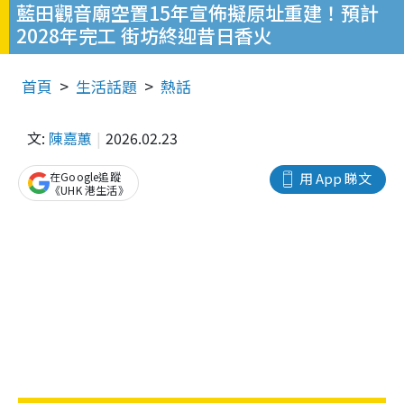
藍田觀音廟空置15年宣佈擬原址重建！預計
2028年完工 街坊終迎昔日香火
首頁
生活話題
熱話
文:
陳嘉蕙
2026.02.23
在Google追蹤
用 App 睇文
《UHK 港生活》