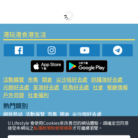
港玩港食港生活
活動展覽
市集
開倉
尖沙咀好去處
銅鑼灣好去處
元朗好去處
荃灣好去處
旺角好去處
社會
餐廳情報
戶外郊遊
社會福利
熱門類別
網民熱話
活動展覽
市集
開倉
尖沙咀好去處
銅鑼灣好去處
元朗好去處
荃灣好去處
旺角好去處
社會
U Lifestyle 會使用Cookies來改善您的網站體驗，請確定您同意
接受本網站之
私隱政策和使用條款
才可繼續瀏覽。
餐廳情報
戶外郊遊