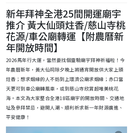
新年拜神全港25間開運廟宇
推介 黃大仙頭炷香/慈山寺桃
花源/車公廟轉運【附農曆新
年開放時間】
2026馬年行大運，當然要找個靈驗廟宇拜神祈福啦！今
年農曆新年，黃大仙祠除夕晚上將通宵開放供大家上頭
炷香；想求姻緣的人不妨到上環濟公廟求姻緣；赤口當
天更可到車公廟轉風車，或到慈山寺欣賞超唯美桃花
海。本文為大家整合全港18區廟宇的開放時間、交通地
址及參拜禁忌，避開人潮、順利祈求新一年財源廣進、
平安健康！