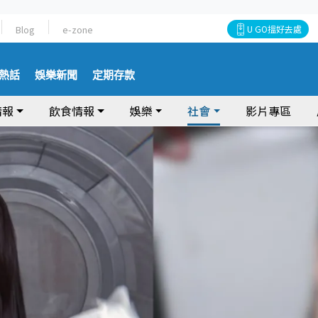
Blog
e-zone
U GO搵好去處
熱話
娛樂新聞
定期存款
情報
飲食情報
娛樂
社會
影片專區