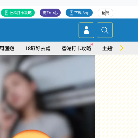
社群打卡攻略
商戶中心
下載 App
繁
简
周圍遊
18區好去處
香港打卡攻略
主題特集