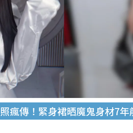
照瘋傳！緊身裙晒魔鬼身材7年