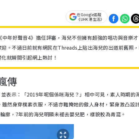
在Google追蹤
《UHK 港生活》
《中年好聲音4》擔任評審，海兒不但擁有超強的唱功與音樂才
。不過日前就有網民在Threads上貼出海兒的出道前舊照
變化就瞬間引起網上熱討！
上瘋傳
，並表示：「
2019年呢個係咪海兒？」相中可見，
素人時期的
。雖然身穿樸素衣服，不過亦難掩她的傲人身材，緊身激凸設
及輪廓，7年前的海兒明顯未褪去嬰兒肥，樣貌較為青澀。