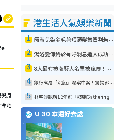
港生活人氣娛樂新聞
1
簡淑兒染金毛剪短頭髮氣質判若兩人！嚇壞老公麥大力都認唔出：「你做咩事？」
，曝
2
湯洛雯傳終於有好消息造人成功！兩大細節曝孕味極濃惹猜測：大肚婆先會咁！
3
8大最冇禮貌藝人名單被瘋傳！網民揭發明星真面目 一致數臭呢位係無品天花板？
4
銀行高層「沉船」爆案中案！驚揭邪教洗腦操控賣淫被吞600萬 幕後黑手講多錯多
5
海兒身
林芊妤親解12年前「殘廁Gathering」真相！高層解約一句話重創尊嚴至今拒返TVB
計令她
U GO 本週好去處