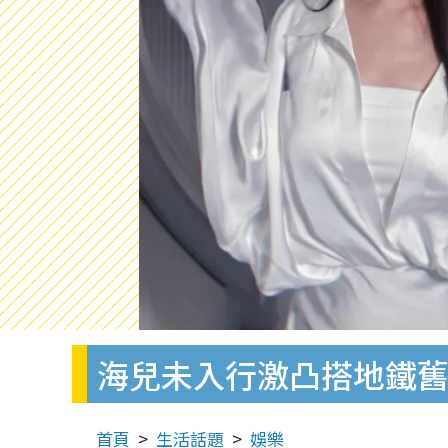
海兒未入行激凸搭地鐵舊
首頁
生活話題
娛樂