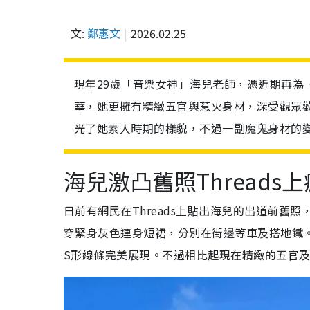
文:
鄭惠文
2026.02.25
現年29歲「音樂女神」海兒老師，憑近期再為
華，她更擁有精緻五官與惹火身材，深受觀眾歡迎
光了她素人時期的樣貌，不過一副魔鬼身材的
海兒激凸舊照Threads
日前有網民在Threads上貼出海兒的出道前舊照
穿緊身灰色連身短裙，分別在街邊等車及搭地鐵
S形線條完美展現。不過相比起現在精緻的五官