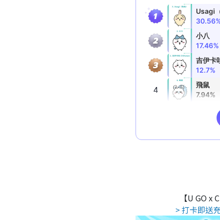
【U GO x
> 打卡即送充