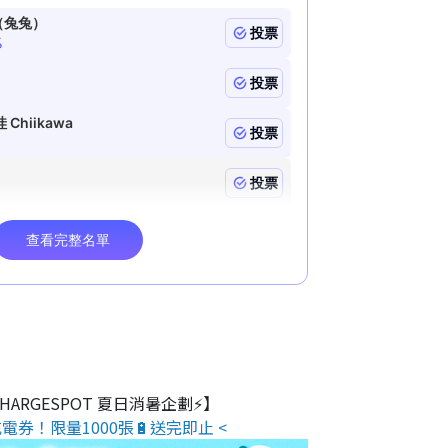
 CHARGESPOT 夏日消暑企劃⚡】
電券！限量1000張🔋送完即止 <