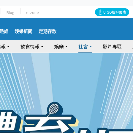
Blog
e-zone
U GO搵好去處
熱話
娛樂新聞
定期存款
情報
飲食情報
娛樂
社會
影片專區