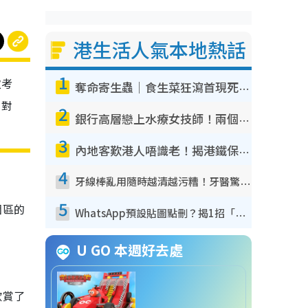
港生活人氣本地熱話
1
次考
奪命寄生蟲｜食生菜狂瀉首現死者！疫潮惡化錄1.8萬宗病例 揭洗菜3大謬誤
，對
2
銀行高層戀上水療女技師！兩個月借128萬驚覺「沉船」沉落火海 揭背後疑似邪教操控賣淫
3
內地客歎港人唔識老！揭港鐵保鮮級冷氣 港人求放過：咪投訴
4
牙線棒亂用隨時越清越污糟！牙醫驚揭盲目過戶細菌恐致蛀牙：呢種先係日常真保養
5
園區的
WhatsApp預設貼圖點刪？揭1招「反向操作」還原簡潔介面 附3步實測教學
U GO 本週好去處
欣賞了