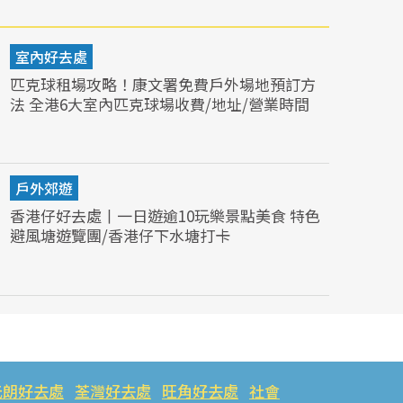
室內好去處
匹克球租場攻略！康文署免費戶外場地預訂方
法 全港6大室內匹克球場收費/地址/營業時間
戶外郊遊
香港仔好去處丨一日遊逾10玩樂景點美食 特色
避風塘遊覽團/香港仔下水塘打卡
元朗好去處
荃灣好去處
旺角好去處
社會