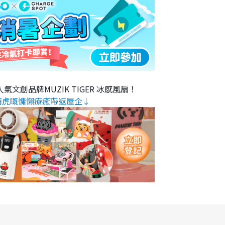
氣文創品牌MUZIK TIGER 冰感風扇！
萌虎嘅慵懶療癒帶返屋企↓