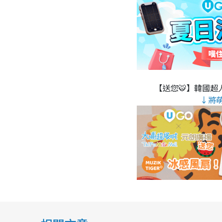
【送您🐯】韓國超人
↓將