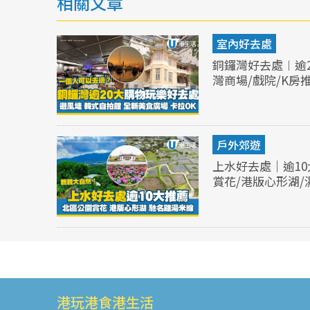
相關文章
室內好去處
銅鑼灣好去處︱逾2
灣商場/戲院/K房
戶外郊遊
上水好去處｜逾1
賞花/港版心形湖/
港玩港食港生活