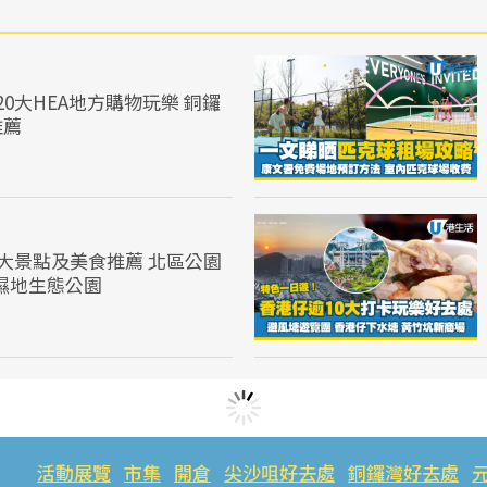
0大HEA地方購物玩樂 銅鑼
推薦
0大景點及美食推薦 北區公園
濕地生態公園
活動展覽
市集
開倉
尖沙咀好去處
銅鑼灣好去處