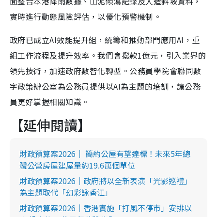
面整合本港降雨數據、山泥傾瀉記錄及人造斜坡資料，
實時進行動態風險評估，以優化預警機制。
政府已成立AI效能提升組，統籌和推動部門應用AI，重
組工作流程及提升效率。我們會撥款1億元，引入業界的
領先技術，加速政府數智化轉型。公務員學院會聯同數
字政策辦公室為公務員提供以AI為主題的培訓，讓公務
員更好掌握相關知識。
【延伸閱讀】
財政預算案2026｜ 簡約公屋有望達標！未來5年總
體公營房屋建屋量約19.6萬個單位
財政預算案2026｜政府將以全新表演「光影巡禮」
為主題取代「幻彩詠香江」
財政預算案2026｜香港實施「打風不停市」安排以