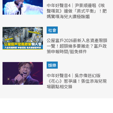
中年好聲音4｜尹景順邊唱《唉
聲嘆氣》邊做「燕式平衡」！肥
媽驚嘆海兒大讚極嫵媚
社會
公屋富戶2026最新入息資產限額
一覽！超額幾多要搬走？富戶政
策申報時間/豁免條件
娛樂
中年好聲音4｜吳亦偉迷幻版
《花心》惹爭議！張佳添海兒現
場觀點相交鋒