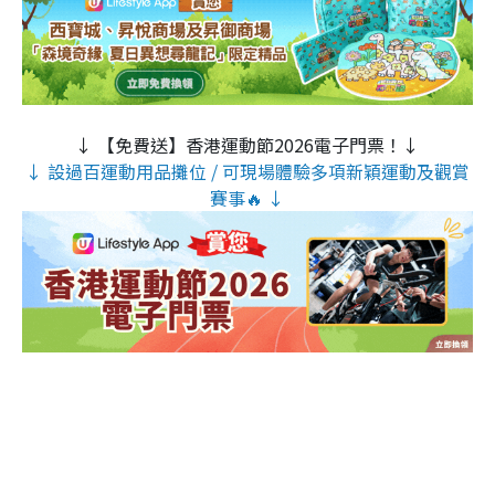
↓ 【免費送】香港運動節2026電子門票！↓
↓ 設過百運動用品攤位 / 可現場體驗多項新穎運動及觀賞
賽事🔥 ↓