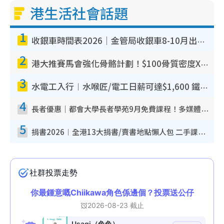
港生活社會話題
1
收銀車時間表2026｜金管局收銀車8-10月出沒地點+時間！無須手續費！硬幣免費轉現鈔或增值至八達通
2
港大推賽馬會強化骨骼計劃！$100骨質密度X光檢查 完成免費運動訓練送超市禮券！附參加資格
3
水電工入行︱水喉匠/電工日薪可達$1,600 鐵飯碗職業難被AI取代！附薪酬參考＋入行考牌途徑
4
長者優惠｜都會大學長者學苑9月免費課程！多媒體/微電影創作/網絡安全 附報名方法教學
5
捐書2026︱全港13大捐書/賣書地點懶人包 二手課本最高$150＋舊書換免費咖啡/戲票