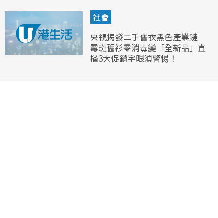
社會
央視揭發二手舊衣黑色產業鏈
霉斑舊衫零消毒變「全新品」直
播3大促銷字眼須警惕！