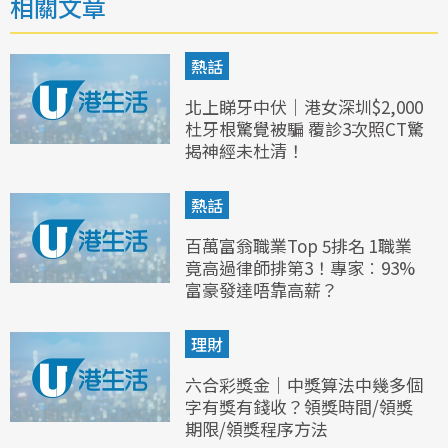
相關文章
熱話
北上睇牙中伏｜港女深圳$2,000
杜牙根驚覺被騙 覆診3次照CT驚
揭神經未杜清！
熱話
百萬富翁職業Top 5排名 1職業
竟高過律師排第3！專家︰93%
富豪發達唔靠高薪？
理財
六合彩獎金｜中獎算法中幾多個
字有獎有錢收？領獎時間/領獎
期限/領獎程序方法