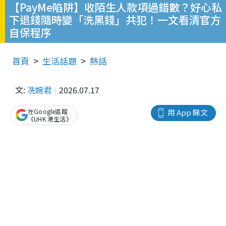
【PayMe陷阱】收陌生人款項過錯數？好心私
下退錢隨時變「洗黑錢」共犯！一文看清官方
自保程序
首頁
生活話題
熱話
文:
冼婉君
2026.07.17
在Google追蹤
用 App 睇文
《UHK 港生活》