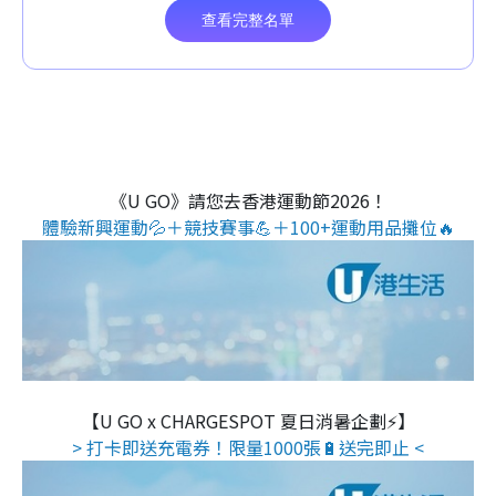
《U GO》請您去香港運動節2026！
體驗新興運動💦＋競技賽事💪＋100+運動用品攤位🔥
【U GO x CHARGESPOT 夏日消暑企劃⚡】
> 打卡即送充電券！限量1000張🔋送完即止 <