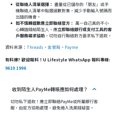
從聯絡人清單選擇：
盡量從已儲存的「朋友」或手
機聯絡人清單中點選過數對象，減少手動輸入號碼而
出錯的機會。
如不慎轉錯數應立即聯絡官方：
萬一自己真的不小
心轉錯錢給陌生人，應
立即聯絡銀行或支付工具的客
戶服務尋求協助
，切勿自行聯絡對方要求私下退款。
資料來源：
Threads
、
金管局
、
Payme
有料爆? 歡迎報料！U Lifestyle WhatsApp 報料專線:
9610 1996
收到陌生人PayMe轉賬應如何處理？
切勿私下退款！應立即聯絡PayMe或所屬銀行客
服，由官方協助處理，避免捲入洗黑錢疑雲。