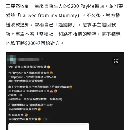
三突然收到一筆來自陌生人的$200 PayMe轉賬，並附帶
備註「Lai See from my Mummy」。不久後，對方發
送收款通知，聲稱自己「過錯數」，懇求事主退回款
項。事主本著「當積福」和路不拾遺的精神，毫不猶豫
地私下將$200退回給對方。