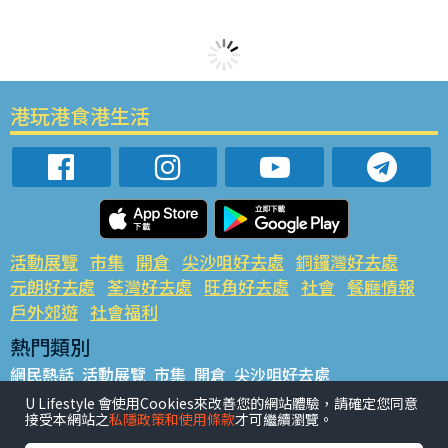
港玩港食港生活
活動展覽
市集
開倉
尖沙咀好去處
銅鑼灣好去處
元朗好去處
荃灣好去處
旺角好去處
社會
餐廳情報
戶外郊遊
社會福利
熱門類別
網民熱話
活動展覽
市集
開倉
尖沙咀好去處
銅鑼灣好去處
元朗好去處
荃灣好去處
旺角好去處
社會
U Lifestyle 會使用Cookies來改善您的網站體驗，請確定您同意
接受本網站之
私隱政策和使用條款
才可繼續瀏覽。
餐廳情報
戶外郊遊