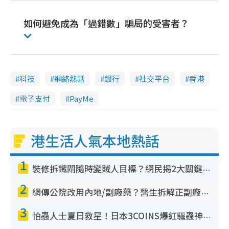
如何避免成為「過錯數」騙局的受害者？
科技
網絡熱話
銀行
社交平台
香港
電子支付
PayMe
港生活人氣本地熱話
1
裝修拆鐵閘隨時變賊人目標？網民揭2大關鍵用途：裝新式等於白裝？附新舊鐵閘分別
2
網傳公院改用內地/副廠藥？醫生拆解正副廠分別 揭4類人換藥隨時出事
3
怕蟲人士夏日救星！日本3COINS爆紅驅蟲神器$45起 1招「全程免觸碰」輕鬆搞定小強