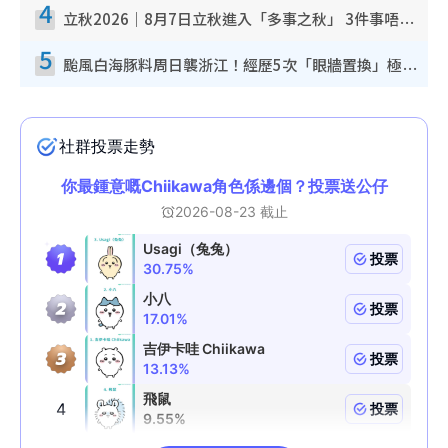
4
立秋2026｜8月7日立秋進入「多事之秋」 3件事唔做得！專家教6招開運 清枱頭／銀包納氣接好運
5
颱風白海豚料周日襲浙江！經歷5次「眼牆置換」極罕見 成登陸內地最長途颱風