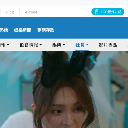
Blog
e-zone
U GO搵好去處
熱話
娛樂新聞
定期存款
情報
飲食情報
娛樂
社會
影片專區