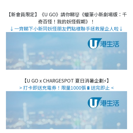
【新會員限定】《U GO》請你睇👹《蠟筆小新劇場版：千
奇百怪！我的妖怪假期》！
↓一齊睇下小新同妖怪朋友們點樣聯手拯救屋企人啦↓
【U GO x CHARGESPOT 夏日消暑企劃⚡】
> 打卡即送充電券！限量1000張🔋送完即止 <