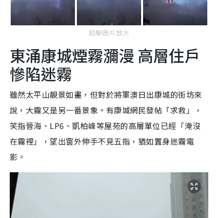
點擊圖片放大
東涌康城煙霧瀰漫 高層住戶
慘陷迷霧
雖然太平山靚景如畫，但對於將軍澳日出康城的街坊來
說，大霧又是另一番景象。有康城網民發帖「求救」，
笑指晉海、LP6、凱柏峰等屋苑的高層單位已經「淹沒
在霧裡」，望出窗外伸手不見五指，猶如置身迷霧電
影。