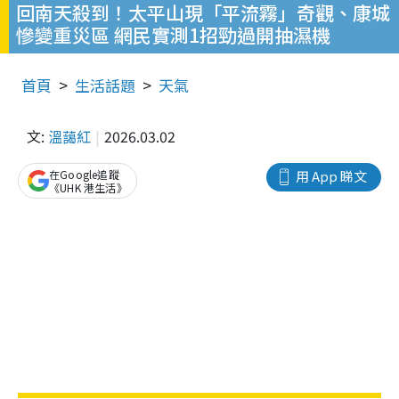
回南天殺到！太平山現「平流霧」奇觀、康城
慘變重災區 網民實測1招勁過開抽濕機
首頁
生活話題
天氣
文:
溫藹紅
2026.03.02
在Google追蹤
用 App 睇文
《UHK 港生活》