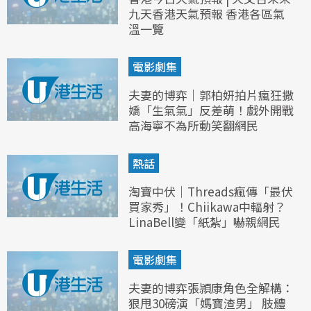
九天香港天氣預報 香港各區氣
溫一覽
電影劇集
夫妻的博弈｜郭柏妍拍片瘋狂撒
嬌「生氣氣」反差萌！戲外開戰
高海寧不為所動笑翻網民
熱話
淘寶中伏｜Threads瘋傳「最伏
買家秀」！Chiikawa中輻射？
LinaBell變「紙紮」嚇親網民
電影劇集
夫妻的博弈張頴康角色全解構：
狠甩30磅演「媽寶渣男」 肢體