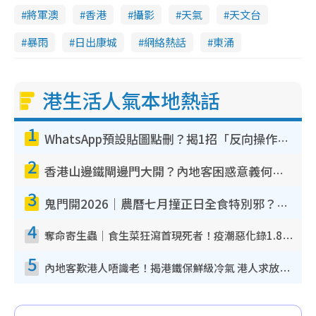
將軍澳
香港
攝影
天氣
天文台
暴雨
日出康城
網絡熱話
東涌
港生活人氣本地熱話
1
WhatsApp預設貼圖點刪？揭1招「反向操作」還原簡潔介面 附3步實測教學
2
香港山邊鐵閘邊門大開？內地客困惑意義何在！網民神回覆：呢種叫法理性防禦
3
鬼門開2026｜農曆七月撞正日全食特別邪？專家警告切忌做一事！揭4大禁忌+2招保平安
4
奪命寄生蟲｜食生菜狂瀉首現死者！疫潮惡化錄1.8萬宗病例 揭洗菜3大謬誤
5
內地客歎港人唔識老！揭港鐵保鮮級冷氣 港人求放過：咪投訴