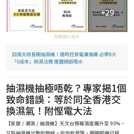
+29
點擊圖片放大
回南天咪長開抽濕機！隨時狂食電兼傷膚 必學8大
「0成本」除濕法寶 擺鹽碗超吸水
抽濕機抽極唔乾？專家揭1個
致命錯誤：等於同全香港交
換濕氣！附慳電大法
【家居 / 潮濕 / 抽濕機】天文台預報濕度飆升至 95%，
又到抽濕機出動的時候。但你有發現，明明部機已經