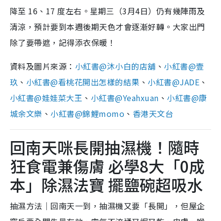
降至 16、17 度左右。星期三（3月4日）仍有幾陣雨及
清涼，預計要到本週後期天色才會逐漸好轉。大家出門
除了要帶遮，記得添衣保暖！
資料及圖片來源：
小紅書@沐小白的店舖
、
小紅書@壹
玖
、
小紅書@看桃花開出怎樣的結果
、
小紅書@JADE
、
小紅書@娃娃菜大王
、
小紅書@Yeahxuan
、
小紅書@康
城余文樂
、
小紅書@錦鯉momo
、
香港天文台
回南天咪長開抽濕機！隨時
狂食電兼傷膚 必學8大「0成
本」除濕法寶 擺鹽碗超吸水
抽濕方法｜回南天一到，抽濕機又要「長開」，但屋企