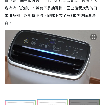
窗戶要全關先最有效，空氣不流通又焗又乾，皮膚、喉
嚨齊齊「投訴」。其實不靠抽濕機，屋企隨便找到的日
常用品都可以對抗潮濕。即睇下文了解8種慳錢除濕法
寶！