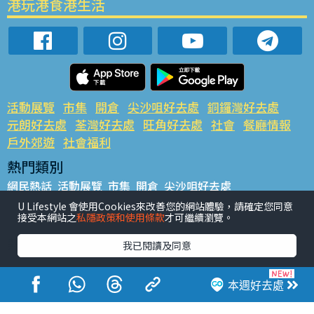
港玩港食港生活
活動展覽
市集
開倉
尖沙咀好去處
銅鑼灣好去處
元朗好去處
荃灣好去處
旺角好去處
社會
餐廳情報
戶外郊遊
社會福利
熱門類別
網民熱話
活動展覽
市集
開倉
尖沙咀好去處
銅鑼灣好去處
元朗好去處
荃灣好去處
旺角好去處
社會
U Lifestyle 會使用Cookies來改善您的網站體驗，請確定您同意
接受本網站之
私隱政策和使用條款
才可繼續瀏覽。
餐廳情報
戶外郊遊
熱門標籤
我已閱讀及同意
#UGO搵好去處
#人氣活動推介
#美食社群熱話
#親子玩樂好去處
#ULifestyle應用程式
#限時搶
本週好去處
#UJetso禮物放送
#ULifestyle商戶中心
#著數
#網絡熱話