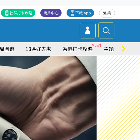
社群打卡攻略
商戶中心
下載 App
繁
简
周圍遊
18區好去處
香港打卡攻略
主題特集