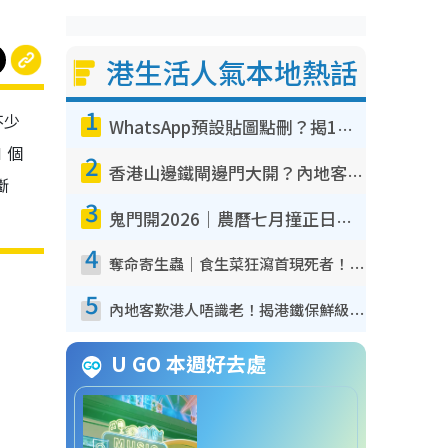
港生活人氣本地熱話
1
不少
WhatsApp預設貼圖點刪？揭1招「反向操作」還原簡潔介面 附3步實測教學
 個
2
香港山邊鐵閘邊門大開？內地客困惑意義何在！網民神回覆：呢種叫法理性防禦
斷
3
鬼門開2026｜農曆七月撞正日全食特別邪？專家警告切忌做一事！揭4大禁忌+2招保平安
4
奪命寄生蟲｜食生菜狂瀉首現死者！疫潮惡化錄1.8萬宗病例 揭洗菜3大謬誤
5
內地客歎港人唔識老！揭港鐵保鮮級冷氣 港人求放過：咪投訴
U GO 本週好去處