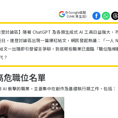
在Google追蹤
《UHK 港生活》
 / 連登討論區】隨著 ChatGPT 及各類生成式 AI 工具日益強大，
日，連登討論區出現一篇爆紅帖文，網民發起熱議：「一人 N
」。帖文一出隨即引發留言爭辯，到底哪些職業已面臨「職位階梯
代？
高危職位名單
 AI 衝擊的職業，主要集中在創作及基礎執行類工作，包括：