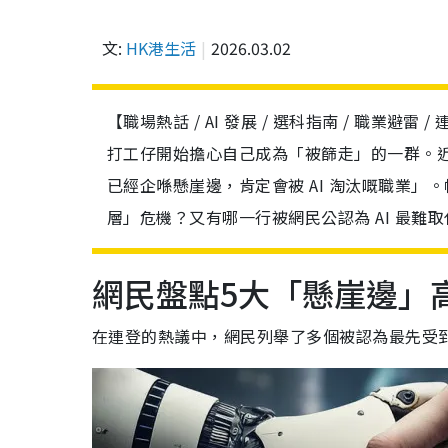
文:
HK港生活
2026.03.02
【職場熱話 / AI 發展 / 選科指南 / 職業避雷
打工仔開始擔心自己成為「被篩走」的一群。近
已經企喺懸崖邊，肯定會被 AI 淘汰嘅職業
層」危機？又有哪一行被網民公認為 AI 最難取
網民盤點5大「懸崖邊」
在連登的熱議中，網民列舉了多個被認為最先受到