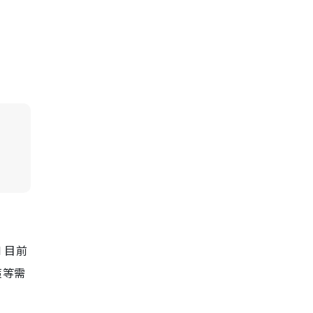
 目前
策等需