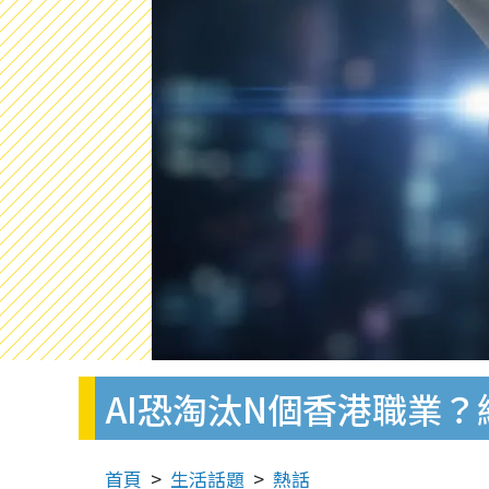
AI恐淘汰N個香港職業
首頁
生活話題
熱話