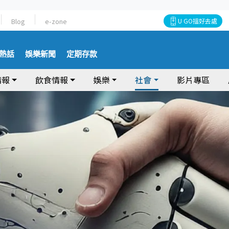
Blog
e-zone
U GO搵好去處
熱話
娛樂新聞
定期存款
情報
飲食情報
娛樂
社會
影片專區