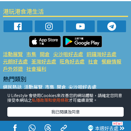
港玩港食港生活
活動展覽
市集
開倉
尖沙咀好去處
銅鑼灣好去處
元朗好去處
荃灣好去處
旺角好去處
社會
餐廳情報
戶外郊遊
社會福利
熱門類別
網民熱話
活動展覽
市集
開倉
尖沙咀好去處
銅鑼灣好去處
元朗好去處
荃灣好去處
旺角好去處
社會
U Lifestyle 會使用Cookies來改善您的網站體驗，請確定您同意
接受本網站之
私隱政策和使用條款
才可繼續瀏覽。
餐廳情報
戶外郊遊
熱門標籤
我已閱讀及同意
#UGO搵好去處
#人氣活動推介
#美食社群熱話
#親子玩樂好去處
#ULifestyle應用程式
#限時搶
本週好去處