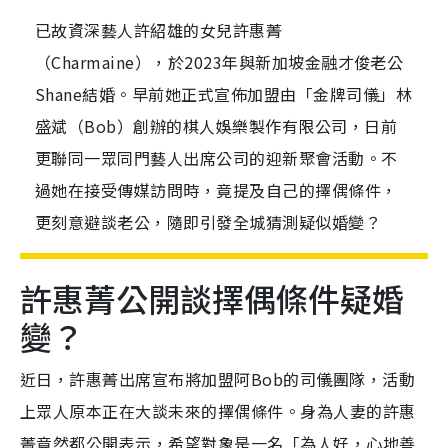
已故資深藝人許紹雄的女兒許惠菁
（Charmaine），於2023年與新加坡金融才俊老公
Shane結婚。早前她正式宣佈加盟由「金牌司儀」林
盛斌（Bob）創辦的棋人娛樂製作有限公司，日前
更聯同一眾同門藝人出席公司的迎新聚會活動。不
過她在接受傳媒訪問時，竟提及自己的擇偶條件，
更刻意避談老公，隨即引發全城猜測疑似婚變？
許惠菁公開談擇偶條件疑婚
變？
近日，許惠菁出席宣布將加盟阿Bob的司儀團隊，活動
上眾人原本正在大談未來的擇偶條件。身為人妻的許惠
菁竟然都公開表示，希望對象是一名「為人好，心地善