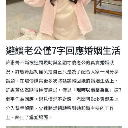
避談老公僅7字回應婚姻生活
許惠菁不斷被追問現時與金融才俊老公的真實婚姻狀
況，許惠菁起初僅笑指自己只是為了配合大家一同分享
話題。在場傳媒其後多次將話題轉回她的婚姻生活上，
許惠菁依然顯得極度避忌，僅以「
現時以事業為重
」這7
個字作為回應。眼見情況不對路，老闆阿Bob隨即馬上
介入幫手解圍，火速將話題轉移到她即將主持的工作
上，終止了尷尬場面。