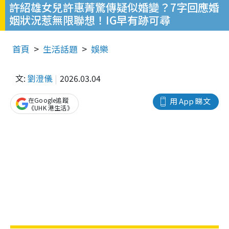
許紹雄女兒許惠菁驚傳疑似婚變？7字回應婚
姻狀況惹無限聯想！IG早有跡可尋
首頁
生活話題
娛樂
文:
劉澄儀
2026.03.04
在Google追蹤
用 App 睇文
《UHK 港生活》