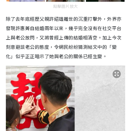
點擊圖片放大
除了去年底經歷父親許紹雄離世的沉重打擊外，外界亦
發現許惠菁自結婚兩年以來，幾乎完全沒有在社交平台
上與老公放閃，又將曾經上傳的結婚相清空。加上今次
刻意避談老公的態度，令網民紛紛猜測帖文中的「變
化」似乎正正暗示了她與老公的關係已經生變。