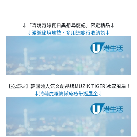
↓「森境奇緣夏日異想尋龍記」限定精品↓
↓漫遊秘境地墊、多用途旅行收納袋↓
【送您🐯】韓國超人氣文創品牌MUZIK TIGER 冰感風扇！
↓將萌虎嘅慵懶療癒帶返屋企↓