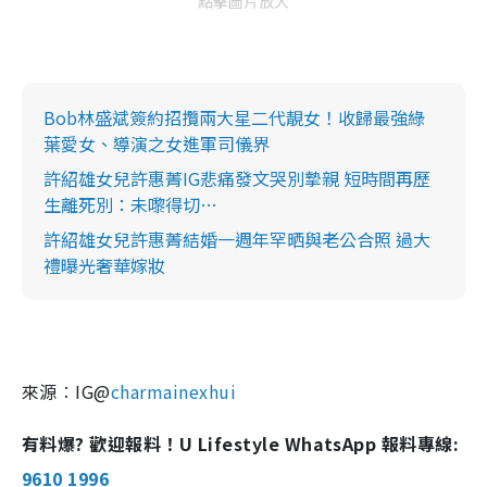
點擊圖片放大
Bob林盛斌簽約招攬兩大星二代靚女！收歸最強綠
葉愛女、導演之女進軍司儀界
許紹雄女兒許惠菁IG悲痛發文哭別摯親 短時間再歷
生離死別：未嚟得切…
許紹雄女兒許惠菁結婚一週年罕晒與老公合照 過大
禮曝光奢華嫁妝
來源︰IG@
charmainexhui
有料爆? 歡迎報料！U Lifestyle WhatsApp 報料專線:
9610 1996