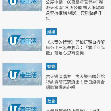
公屋申請｜60歲岳母苦等4年獲
派天水圍130呎公屋 嫌太細難轉
身堅持拒絕 網民︰套房嚟講好
抵
娛樂
《夫妻的博弈》郭柏妍親自拆解
綠茶小三無辜妝容：「重手胭脂
妝」落足心思有玄機
娛樂
古天樂演唱會｜古天樂首踏紅館
特訓賣萌花絮流出！昔日經典合
唱歌驚爆未必唱
社會
長者醫療券唔止睇醫生！買眼