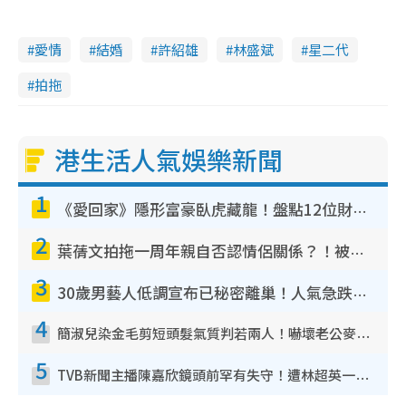
愛情
結婚
許紹雄
林盛斌
星二代
拍拖
港生活人氣娛樂新聞
1
《愛回家》隱形富豪臥虎藏龍！盤點12位財氣逼人的有錢藝人：呢位靚女3億身家唔憂做
2
葉蒨文拍拖一周年親自否認情侶關係？！被質疑感情造假竟稱GM「普通同事」
3
30歲男藝人低調宣布已秘密離巢！人氣急跌變失蹤人口︰「這幾年過得並不容易」
4
簡淑兒染金毛剪短頭髮氣質判若兩人！嚇壞老公麥大力都認唔出：「你做咩事？」
5
TVB新聞主播陳嘉欣鏡頭前罕有失守！遭林超英一句說話突襲嚇親當場大笑