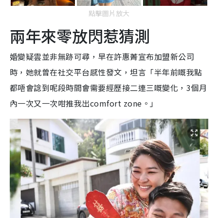
點擊圖片放大
兩年來零放閃惹猜測
婚變疑雲並非無跡可尋，早在許惠菁宣布加盟新公司
時，她就曾在社交平台感性發文，坦言「半年前嘅我點
都唔會諗到呢段時間會需要經歷接二連三嘅變化，3個月
內一次又一次咁推我出comfort zone。」