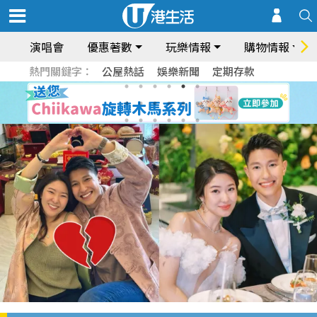
演唱會
優惠著數
玩樂情報
購物情報
熱門關鍵字：
公屋熱話
娛樂新聞
定期存款