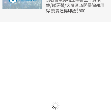
鏡/睇牙醫/大灣區19間醫院都用
得 獎賞達標即獲$500