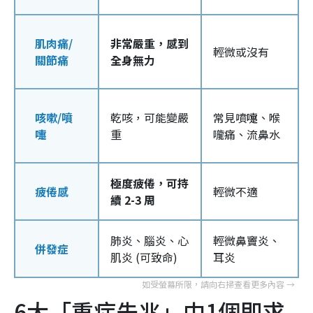
肌肉痛/
非常嚴重，感到
輕微或沒有
關節痛
全身無力
咳嗽/噴
乾咳，可能變嚴
常見噴嚏、喉
嚏
重
嚨痛、流鼻水
極度疲倦，可持
疲倦感
輕微不適
續 2-3 周
肺炎、腦炎、心
輕微鼻竇炎、
併發症
肌炎 (可致命)
耳炎
6大「重症先兆」中1個即求