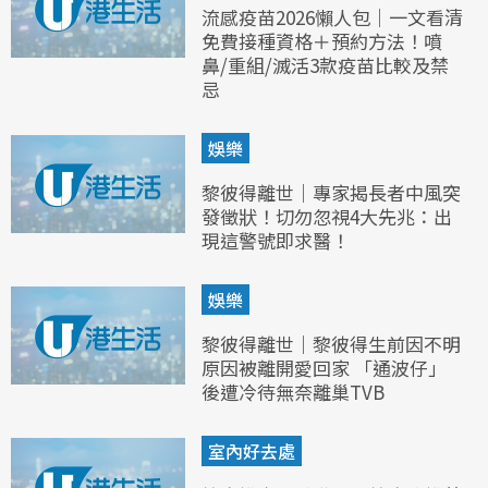
流感疫苗2026懶人包｜一文看清
免費接種資格＋預約方法！噴
鼻/重組/滅活3款疫苗比較及禁
忌
娛樂
黎彼得離世｜專家揭長者中風突
發徵狀！切勿忽視4大先兆：出
現這警號即求醫！
娛樂
黎彼得離世｜黎彼得生前因不明
原因被離開愛回家 「通波仔」
後遭冷待無奈離巢TVB
室內好去處