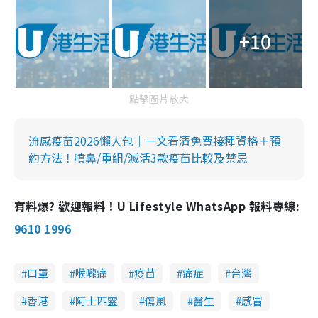
+10
點擊圖片放大
流感疫苗2026懶人包｜一文看清免費接種資格＋預
約方法！噴鼻/重組/滅活3款疫苗比較及禁忌
有料爆? 歡迎報料！U Lifestyle WhatsApp 報料專線:
9610 1996
口罩
喉嚨痛
疫苗
痛症
台灣
香港
阿士匹靈
傷風
醫生
感冒