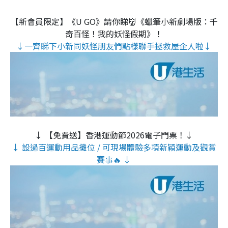
【新會員限定】《U GO》請你睇👹《蠟筆小新劇場版：千
奇百怪！我的妖怪假期》！
↓一齊睇下小新同妖怪朋友們點樣聯手拯救屋企人啦↓
↓ 【免費送】香港運動節2026電子門票！↓
↓ 設過百運動用品攤位 / 可現場體驗多項新穎運動及觀賞
賽事🔥 ↓