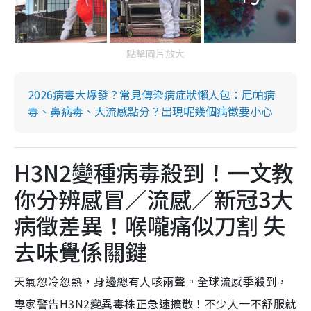
點擊圖片放大
2026病毒大爆發？常見傳染病症狀懶人包：尼帕病
毒、鼻病毒、大流感點分？出現呢幾個病徵要小心
H3N2變種病毒殺到！一文教
你分辨感冒／流感／新冠3大
病徵差異！喉嚨痛似刀割 失
去味覺係關鍵
天氣忽冷忽熱，身邊總有人咳兩聲。全球流感季殺到，
專家警告H3N2變異毒株正急速擴散！不少人一不舒服就