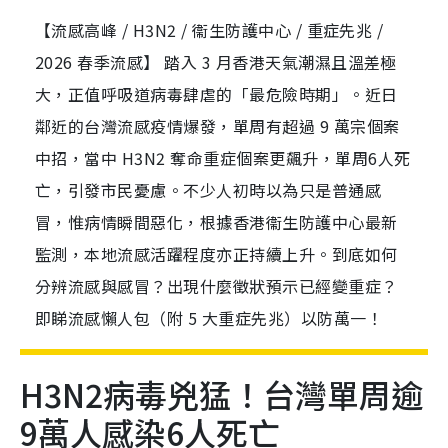
【流感高峰 / H3N2 / 衞生防護中心 / 重症先兆 /
2026 春季流感】 踏入 3 月香港天氣潮濕且溫差極
大，正值呼吸道病毒肆虐的「最危險時期」。近日
鄰近的台灣流感疫情爆發，單周有超過 9 萬宗個案
中招，當中 H3N2 奪命重症個案更飆升，單周6人死
亡，引發市民憂慮。不少人初時以為只是普通感
冒，惟病情瞬間惡化，根據香港衞生防護中心最新
監測，本地流感活躍程度亦正持續上升。到底如何
分辨流感與感冒？出現什麼徵狀預示已經變重症？
即睇流感懶人包（附 5 大重症先兆）以防萬一！
H3N2病毒兇猛！台灣單周逾
9萬人感染6人死亡