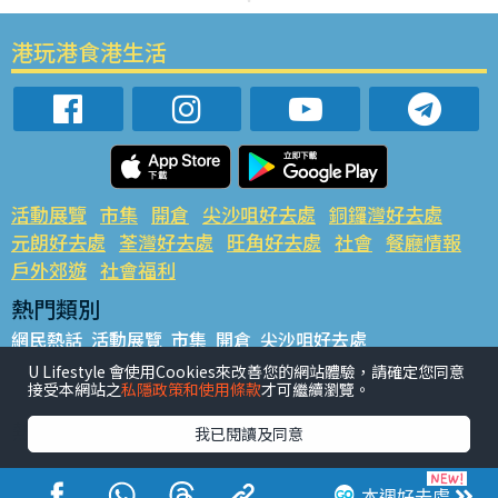
港玩港食港生活
活動展覽
市集
開倉
尖沙咀好去處
銅鑼灣好去處
元朗好去處
荃灣好去處
旺角好去處
社會
餐廳情報
戶外郊遊
社會福利
熱門類別
網民熱話
活動展覽
市集
開倉
尖沙咀好去處
銅鑼灣好去處
元朗好去處
荃灣好去處
旺角好去處
社會
U Lifestyle 會使用Cookies來改善您的網站體驗，請確定您同意
接受本網站之
私隱政策和使用條款
才可繼續瀏覽。
餐廳情報
戶外郊遊
熱門標籤
我已閱讀及同意
#UGO搵好去處
#人氣活動推介
#美食社群熱話
#親子玩樂好去處
#ULifestyle應用程式
#限時搶
本週好去處