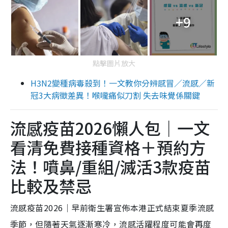
+9
點擊圖片放大
H3N2變種病毒殺到！一文教你分辨感冒／流感／新
冠3大病徵差異！喉嚨痛似刀割 失去味覺係關鍵
流感疫苗2026懶人包｜一文
看清免費接種資格＋預約方
法！噴鼻/重組/滅活3款疫苗
比較及禁忌
流感疫苗2026｜早前衛生署宣佈本港正式結束夏季流感
季節，但隨著天氣逐漸寒冷，流感活躍程度可能會再度