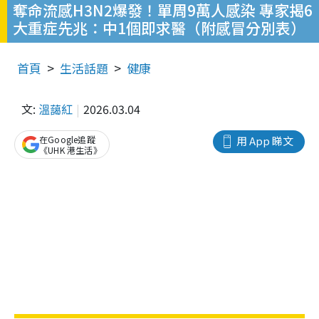
奪命流感H3N2爆發！單周9萬人感染 專家揭6
大重症先兆：中1個即求醫（附感冒分別表）
首頁
生活話題
健康
文:
溫藹紅
2026.03.04
在Google追蹤
用 App 睇文
《UHK 港生活》