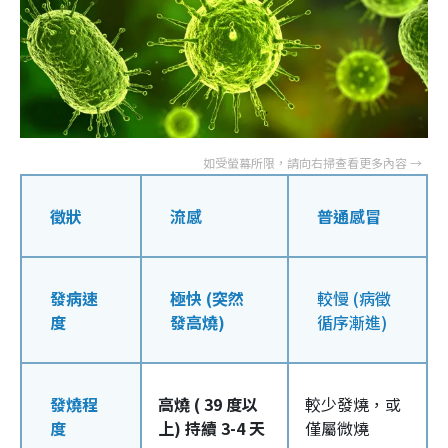
徵狀
流感
普通感冒
發病速
極快 (突然
較慢 (病徵
度
發高燒)
循序漸進)
發燒程
高燒 ( 39 度以
較少發燒，或
度
上) 持續 3-4 天
僅屬微燒