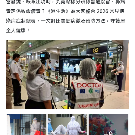
當發燒、咳嗽出現時，究竟點樣分辨係普通感冒、鼻病
毒定係致命病毒？《港生活》為大家整合 2026 常見傳
染病症狀總表，一文對比關鍵病徵及預防方法，守護屋
企人健康！
+9