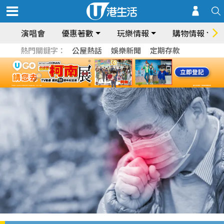
演唱會
優惠著數
玩樂情報
購物情報
熱門關鍵字：
公屋熱話
娛樂新聞
定期存款