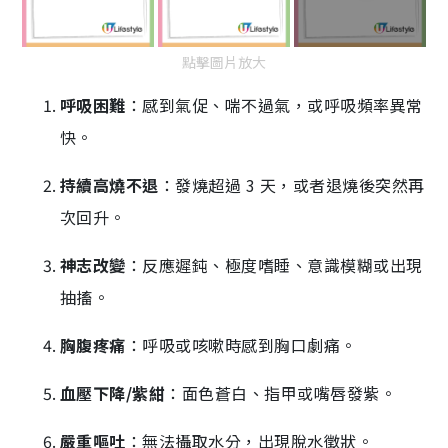
點擊圖片放大
呼吸困難
：感到氣促、喘不過氣，或呼吸頻率異常
快。
持續高燒不退
：發燒超過 3 天，或者退燒後突然再
次回升。
神志改變
：反應遲鈍、極度嗜睡、意識模糊或出現
抽搐。
胸腹疼痛
：呼吸或咳嗽時感到胸口劇痛。
血壓下降/紫紺
：面色蒼白、指甲或嘴唇發紫。
嚴重嘔吐
：無法攝取水分，出現脫水徵狀。