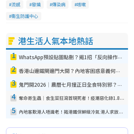
流感
發燒
傳染病
咳嗽
衞生防護中心
港生活人氣本地熱話
1
WhatsApp預設貼圖點刪？揭1招「反向操作」還原簡潔介面 附3步實測教學
2
香港山邊鐵閘邊門大開？內地客困惑意義何在！網民神回覆：呢種叫法理性防禦
3
鬼門開2026｜農曆七月撞正日全食特別邪？專家警告切忌做一事！揭4大禁忌+2招保平安
4
奪命寄生蟲｜食生菜狂瀉首現死者！疫潮惡化錄1.8萬宗病例 揭洗菜3大謬誤
5
內地客歎港人唔識老！揭港鐵保鮮級冷氣 港人求放過：咪投訴