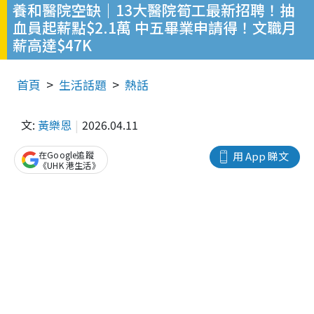
養和醫院空缺｜13大醫院筍工最新招聘！抽
血員起薪點$2.1萬 中五畢業申請得！文職月
薪高達$47K
首頁
生活話題
熱話
文:
黃樂恩
2026.04.11
在Google追蹤
用 App 睇文
《UHK 港生活》