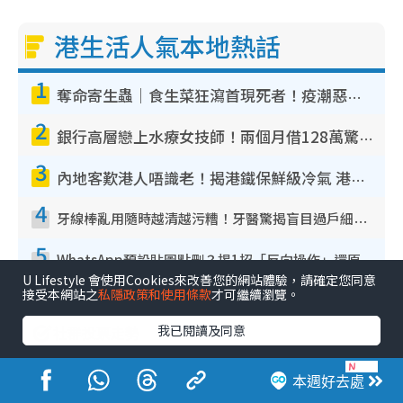
港生活人氣本地熱話
1
奪命寄生蟲｜食生菜狂瀉首現死者！疫潮惡化錄1.8萬宗病例 揭洗菜3大謬誤
2
銀行高層戀上水療女技師！兩個月借128萬驚覺「沉船」沉落火海 揭背後疑似邪教操控賣淫
3
內地客歎港人唔識老！揭港鐵保鮮級冷氣 港人求放過：咪投訴
4
牙線棒亂用隨時越清越污糟！牙醫驚揭盲目過戶細菌恐致蛀牙：呢種先係日常真保養
5
WhatsApp預設貼圖點刪？揭1招「反向操作」還原簡潔介面 附3步實測教學
U Lifestyle 會使用Cookies來改善您的網站體驗，請確定您同意
接受本網站之
私隱政策和使用條款
才可繼續瀏覽。
我已閱讀及同意
本週好去處