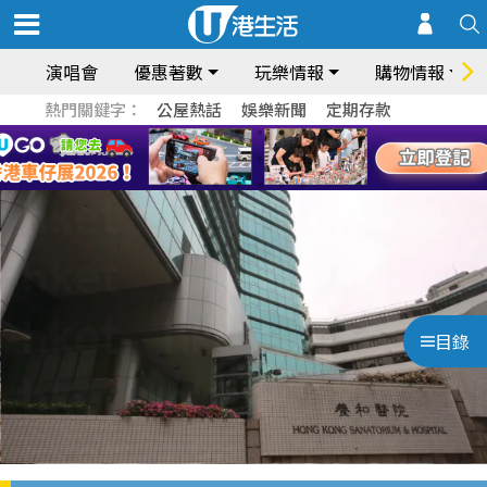
演唱會
優惠著數
玩樂情報
購物情報
熱門關鍵字：
公屋熱話
娛樂新聞
定期存款
目錄