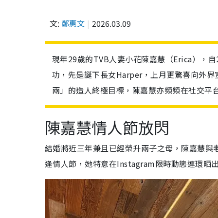
文:
鄭惠文
2026.03.09
現年29歲的TVB人妻小花陳嘉慧（Erica），
功，先是誕下長女Harper，上月更驚喜向
兩」的造人終極目標，陳嘉慧亦頻頻在社交平
陳嘉慧情人節放閃
結婚將近三年兼且已經榮升兩子之母，陳嘉慧與老
逢情人節，她特意在Instagram限時動態連