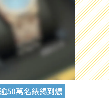
逾50萬名錶錫到燶