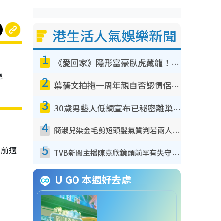
港生活人氣娛樂新聞
1
《愛回家》隱形富豪臥虎藏龍！盤點12位財氣逼人的有錢藝人：呢位靚女3億身家唔憂做
抱
2
葉蒨文拍拖一周年親自否認情侶關係？！被質疑感情造假竟稱GM「普通同事」
！
3
30歲男藝人低調宣布已秘密離巢！人氣急跌變失蹤人口︰「這幾年過得並不容易」
4
簡淑兒染金毛剪短頭髮氣質判若兩人！嚇壞老公麥大力都認唔出：「你做咩事？」
5
早前適
TVB新聞主播陳嘉欣鏡頭前罕有失守！遭林超英一句說話突襲嚇親當場大笑
U GO 本週好去處