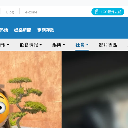
Blog
e-zone
U GO搵好去處
熱話
娛樂新聞
定期存款
情報
飲食情報
娛樂
社會
影片專區