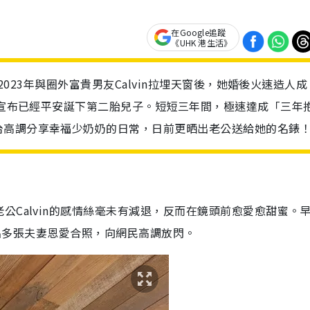
在Google追蹤
《UHK 港生活》
自2023年與圈外富貴男友Calvin拉埋天窗後，她婚後火速造人成
外界宣布已經平安誕下第二胎兒子。短短三年間，極速達成「三年
台高調分享幸福少奶奶的日常，日前更晒出老公送給她的名錶
公Calvin的感情絲毫未有減退，反而在鏡頭前愈愛愈甜蜜。
環晒出多張夫妻恩愛合照，向網民高調放閃。