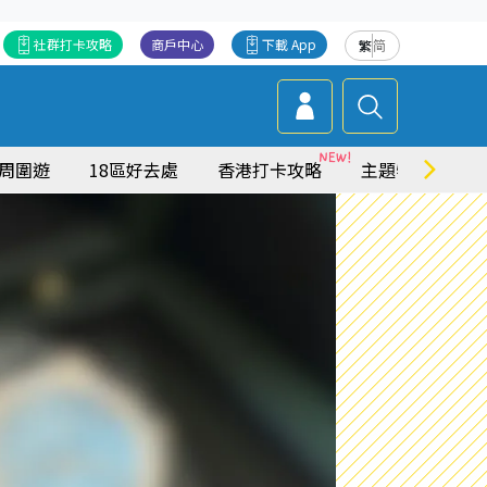
社群打卡攻略
商戶中心
下載 App
繁
简
周圍遊
18區好去處
香港打卡攻略
主題特集