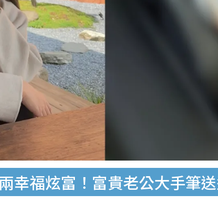
抱兩幸福炫富！富貴老公大手筆送