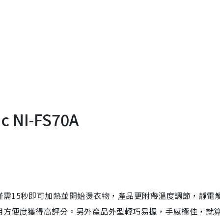
 NI-FS70A
僅需15秒即可加熱並開始燙衣物，產品更附帶溫度調節，靜電
用方便度獲得高評分。另外產品外型輕巧易握，手感極佳，就