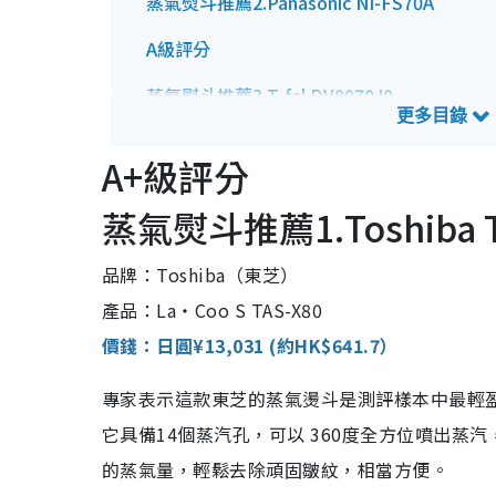
蒸氣熨斗推薦2.Panasonic NI-FS70A
A級評分
蒸氣熨斗推薦3.T-fal DV8070J0
蒸氣熨斗推薦4.T-fal DT7131J0
A+級評分
B級評分
蒸氣熨斗推薦1.Toshiba T
蒸氣熨斗推薦5.Bruno BOE152-GRG
品牌：Toshiba（東芝）
蒸氣熨斗推薦6.Panasonic NI-GS420
產品：La・Coo S TAS-X80
價錢：日圓¥13,031 (約HK$641.7）
專家表示這款東芝的蒸氣燙斗是測評樣本中最輕
它具備14個蒸汽孔，可以 360度全方位噴出
的蒸氣量，輕鬆去除頑固皺紋，相當方便。