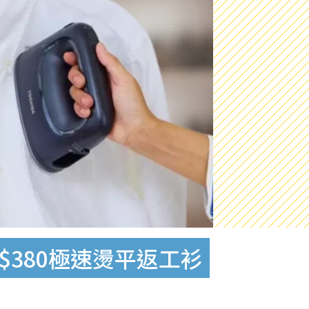
$380極速燙平返工衫