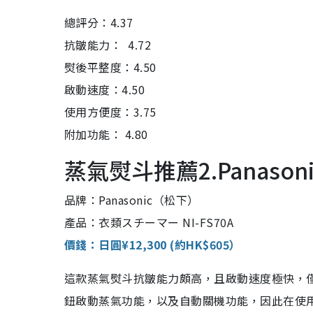
總評分：4.37
抗皺能力： 4.72
熨後平整度：4.50
啟動速度：4.50
使用方便度：3.75
附加功能： 4.80
蒸氣熨斗推薦2.Panasonic
品牌：Panasonic（松下）
產品：衣類スチーマー NI-FS70A
價錢：日圓¥12,300 (約HK$605）
這款蒸氣熨斗抗皺能力頗高，且啟動速度極快，
鈕啟動蒸氣功能，以及自動關機功能，因此在使