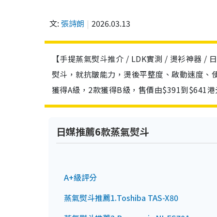
文:
張詩朗
2026.03.13
【手提蒸氣熨斗推介 / LDK實測 / 燙衫神器 
熨斗，就抗皺能力，燙後平整度、啟動速度、使
獲得A級，2款獲得B級，售價由$391到$6
日媒推薦6款蒸氣熨斗
A+級評分
蒸氣熨斗推薦1.Toshiba TAS-X80