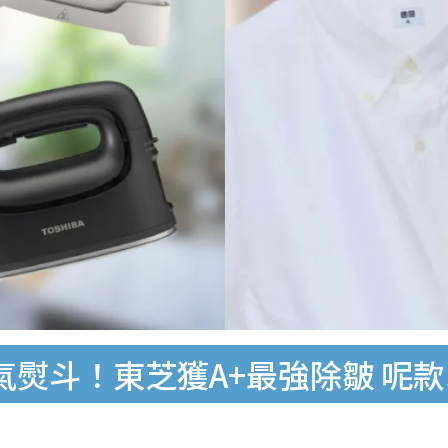
氣熨斗！東芝獲A+最強除皺 呢款