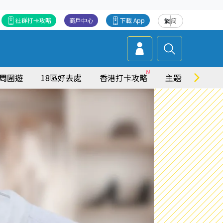
社群打卡攻略
商戶中心
下載 App
繁
简
周圍遊
18區好去處
香港打卡攻略
主題特集