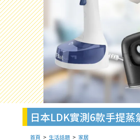
日本LDK實測6款手提蒸
首頁
生活話題
家居