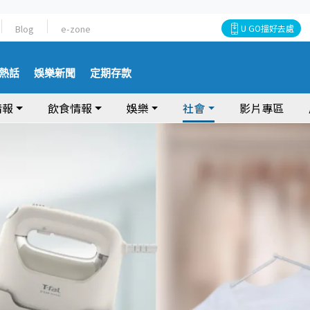
Blog
e-zone
U GO搵好去處
熱話
娛樂新聞
定期存款
情報
飲食情報
娛樂
社會
影片專區