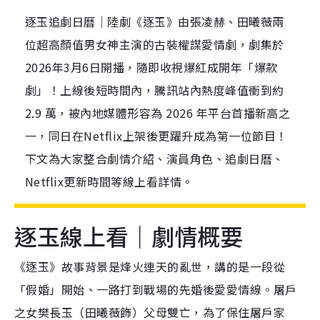
逐玉追劇日曆｜陸劇《逐玉》由張凌赫、田曦薇兩
位超高顏值男女神主演的古裝權謀愛情劇，劇集於
2026年3月6日開播，隨即收視爆紅成開年「爆款
劇」！上線後短時間內，騰訊站內熱度峰值衝到約
2.9 萬，被內地媒體形容為 2026 年平台首播新高之
一，同日在Netflix上架後更躍升成為第一位節目！
下文為大家整合劇情介紹、演員角色、追劇日曆、
Netflix更新時間等線上看詳情。
逐玉線上看｜劇情概要
《逐玉》故事背景是烽火連天的亂世，講的是一段從
「假婚」開始、一路打到戰場的先婚後愛愛情線。屠戶
之女樊長玉（田曦薇飾）父母雙亡，為了保住屠戶家