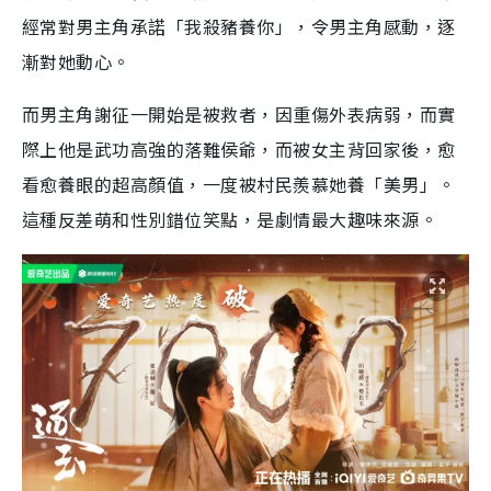
經常對男主角承諾「我殺豬養你」，令男主角感動，逐
漸對她動心。
而男主角謝征一開始是被救者，因重傷外表病弱，而實
際上他是武功高強的落難侯爺，而被女主背回家後，愈
看愈養眼的超高顏值，一度被村民羨慕她養「美男」。
這種反差萌和性別錯位笑點，是劇情最大趣味來源。