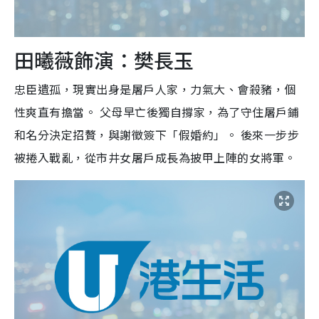
田曦薇飾演：樊長玉
忠臣遺孤，現實出身是屠戶人家，力氣大、會殺豬，個
性爽直有擔當。 父母早亡後獨自撐家，為了守住屠戶鋪
和名分決定招贅，與謝徵簽下「假婚約」。 後來一步步
被捲入戰亂，從市井女屠戶成長為披甲上陣的女將軍。