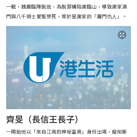
一戰，魏嚴臨陣脫逃、為脫罪構陷謝臨山，導致謝家滿
門與八千將士蒙冤慘死，等於是謝家的「屠門仇人」。
齊旻（長信王長子）
一開始他以「來自江南的神祕富商」身份出場，瘦削斯