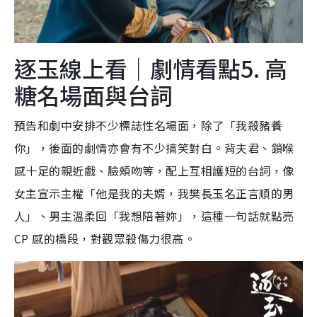
逐玉線上看｜劇情看點5. 高
糖名場面與台詞
預告和劇中安排不少標誌性名場面，除了「我殺豬養
你」，後面的劇情亦會有不少搞笑對白。背夫君、鎖喉
感十足的親近戲、臉頰吻等，配上互相護短的台詞，像
女主宣示主權「他是我的夫婿，我樊長玉名正言順的男
人」、男主溫柔回「我想陪著妳」，這種一句話就點亮
CP 感的橋段，對觀眾殺傷力很高。