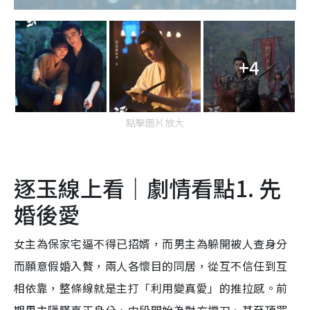
+4
點擊圖片放大
逐玉線上看｜劇情看點1. 先
婚後愛
女主為保家宅逼不得已招婿，而男主為躲開被人查身分
而願意假婚入贅，兩人各懷目的同居，從互不信任到互
相依靠，整條線就是主打「利用變真愛」的推拉感。前