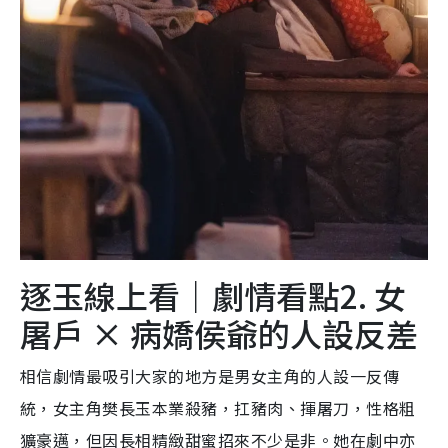
逐玉線上看｜劇情看點2. 女
屠戶 × 病嬌侯爺的人設反差
相信劇情最吸引大家的地方是男女主角的人設一反傳
統，女主角樊長玉本業殺豬，扛豬肉、揮屠刀，性格粗
獷豪邁，但因長相精緻甜蜜招來不少是非。她在劇中亦