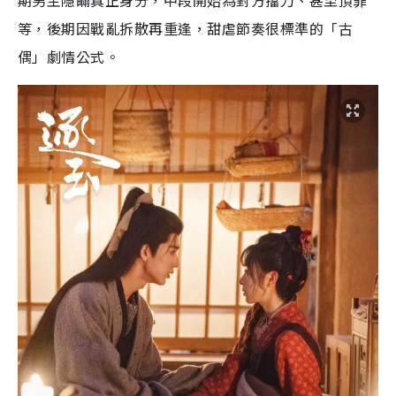
期男主隱瞞真正身分，中段開始為對方擋刀、甚至頂罪
等，後期因戰亂拆散再重逢，甜虐節奏很標準的「古
偶」劇情公式。