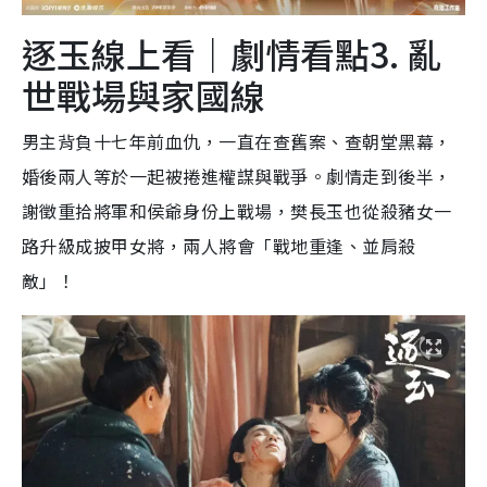
逐玉線上看｜劇情看點3. 亂
世戰場與家國線
男主背負十七年前血仇，一直在查舊案、查朝堂黑幕，
婚後兩人等於一起被捲進權謀與戰爭。劇情走到後半，
謝徵重拾將軍和侯爺身份上戰場，樊長玉也從殺豬女一
路升級成披甲女將，兩人將會「戰地重逢、並肩殺
敵」！