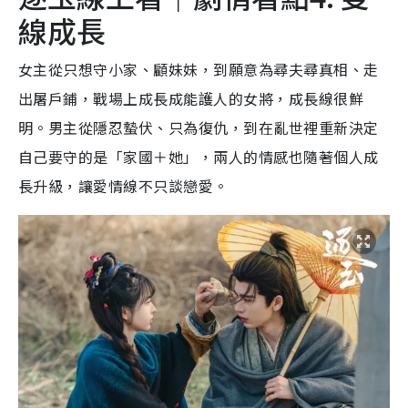
線成長
女主從只想守小家、顧妹妹，到願意為尋夫尋真相、走
出屠戶鋪，戰場上成長成能護人的女將，成長線很鮮
明。男主從隱忍蟄伏、只為復仇，到在亂世裡重新決定
自己要守的是「家國＋她」，兩人的情感也隨著個人成
長升級，讓愛情線不只談戀愛。