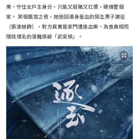
業、守住女戶主身分，只能又殺豬又扛債，硬撐整個
家。 某個風雪之夜，她撿回滿身是血的陌生男子謝征
（張凌赫飾），對方其實是家門遭逢血案、為查真相而
隱姓埋名的落難侯爺「武安侯」。