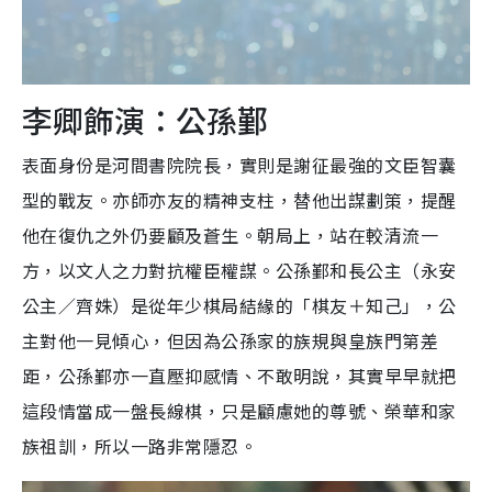
李卿飾演：公孫鄞
表面身份是河間書院院長，實則是謝征最強的文臣智囊
型的戰友。亦師亦友的精神支柱，替他出謀劃策，提醒
他在復仇之外仍要顧及蒼生。朝局上，站在較清流一
方，以文人之力對抗權臣權謀。公孫鄞和長公主（永安
公主／齊姝）是從年少棋局結緣的「棋友＋知己」，公
主對他一見傾心，但因為公孫家的族規與皇族門第差
距，公孫鄞亦一直壓抑感情、不敢明說，其實早早就把
這段情當成一盤長線棋，只是顧慮她的尊號、榮華和家
族祖訓，所以一路非常隱忍。