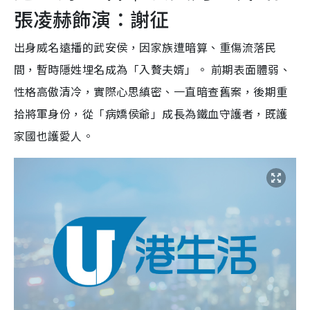
張凌赫飾演：謝征
出身威名遠播的武安侯，因家族遭暗算、重傷流落民
間，暫時隱姓埋名成為「入贅夫婿」。 前期表面體弱、
性格高傲清冷，實際心思縝密、一直暗查舊案，後期重
拾將軍身份，從「病嬌侯爺」成長為鐵血守護者，既護
家國也護愛人。