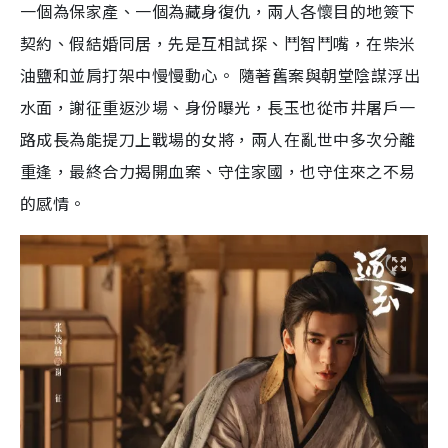
一個為保家產、一個為藏身復仇，兩人各懷目的地簽下
契約、假結婚同居，先是互相試探、鬥智鬥嘴，在柴米
油鹽和並肩打架中慢慢動心。 隨著舊案與朝堂陰謀浮出
水面，謝征重返沙場、身份曝光，長玉也從市井屠戶一
路成長為能提刀上戰場的女將，兩人在亂世中多次分離
重逢，最終合力揭開血案、守住家國，也守住來之不易
的感情。