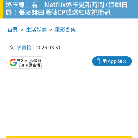
逐玉線上看｜Netflix逐玉更新時間+追劇日
曆！張凌赫田曦薇CP感爆紅收視衝冠
首頁
生活話題
電影劇集
文:
李寶怡
2026.03.31
在Google追蹤
用 App 睇文
《UHK 港生活》