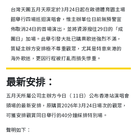
台灣天團五月天原定於3月24日起在啟德體育園主場
館舉行四場巡迴演唱會，惟主辦單位日前無預警宣
佈取消24日的首場演出，並將資源撥往29日的「成
團日」加場。此舉引發大批已購票歌迷強烈不滿，
質疑主辦方安排極不尊重觀眾，尤其是特意來港的
海外歌迷，更因行程被打亂而損失慘重。
最新安排：
五月天所屬公司主辦方今日（ 11日）公布香港站演唱會
頭場的最新安排，原購買2026年3月24日場次的觀眾，
可獲安排觀賞同日舉行的40分鐘綵排特別場。
聲明如下：