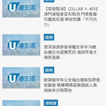
【突發取消】COLLAR × 4EVE
澳門演唱會宣布取消 門票售罄
仍難逃厄運 樂迷怒轟「不可抗
力」
娛樂
資深演員黎彼得離世享年76歲
由鍾志光證實死訊 填詞界鬼才
傳奇落幕
娛樂
劉穎鏇罕有父女檔出鏡髮型師爸
爸露面 親曝媽媽留美國感人真
相無奈分隔兩地
演唱會