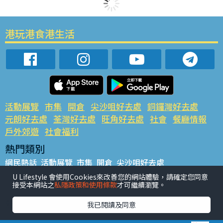
港玩港食港生活
活動展覽
市集
開倉
尖沙咀好去處
銅鑼灣好去處
元朗好去處
荃灣好去處
旺角好去處
社會
餐廳情報
戶外郊遊
社會福利
熱門類別
網民熱話
活動展覽
市集
開倉
尖沙咀好去處
銅鑼灣好去處
元朗好去處
荃灣好去處
旺角好去處
社會
U Lifestyle 會使用Cookies來改善您的網站體驗，請確定您同意
接受本網站之
私隱政策和使用條款
才可繼續瀏覽。
餐廳情報
戶外郊遊
熱門標籤
我已閱讀及同意
#UGO搵好去處
#人氣活動推介
#美食社群熱話