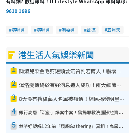
有料爆? 歡迎報料！U Lifestyle WhatsApp 報料專線:
9610 1996
演唱會
演唱會
消委會
啟德
五月天
港生活人氣娛樂新聞
1
簡淑兒染金毛剪短頭髮氣質判若兩人！嚇壞老公麥大力都認唔出：「你做咩事？」
2
湯洛雯傳終於有好消息造人成功！兩大細節曝孕味極濃惹猜測：大肚婆先會咁！
3
8大最冇禮貌藝人名單被瘋傳！網民揭發明星真面目 一致數臭呢位係無品天花板？
4
銀行高層「沉船」爆案中案！驚揭邪教洗腦操控賣淫被吞600萬 幕後黑手講多錯多
5
林芊妤親解12年前「殘廁Gathering」真相！高層解約一句話重創尊嚴至今拒返TVB