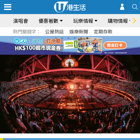
演唱會
優惠著數
玩樂情報
購物情報
熱門關鍵字：
公屋熱話
娛樂新聞
定期存款