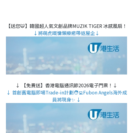
【送您🐯】韓國超人氣文創品牌MUZIK TIGER 冰感風扇！
↓將萌虎嘅慵懶療癒帶返屋企↓
↓ 【免費送】香港電腦通訊節2026電子門票！↓
↓ 首創舊電腦即場Trade-in計劃🧑‍💻Fubon Angels海外成
員將現身✨ ↓