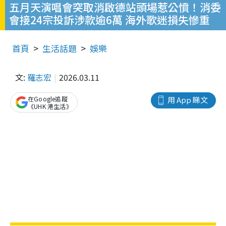
五月天演唱會突取消啟德站頭場惹公憤！消委
會接24宗投訴涉款逾6萬 海外歌迷損失慘重
首頁
生活話題
娛樂
文:
羅志宏
2026.03.11
在Google追蹤
用 App 睇文
《UHK 港生活》