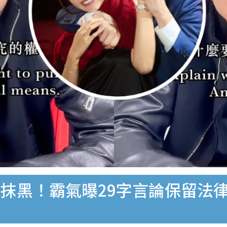
抹黑！霸氣曝29字言論保留法