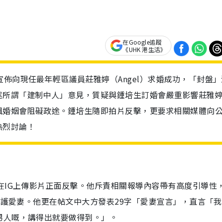
在Google追蹤
《UHK 港生活》
佈向現任最年輕區議員莊雅婷（Angel）求婚成功，「封盤」
述所謂「建制中人」意見，質疑與鍾培生訂婚會嚴重影響莊雅
諷婚姻會阻礙政途。鍾培生隨即拍片反擊，更要求相關媒體向
熱烈討論！
在IG上傳影片正面反擊。他斥責相關報導內容帶有高度引導性
出保護愛妻。他更在帖文中大方發表29字「愛妻宣言」，直言「
男人嘅，講得出就要做得到。」。