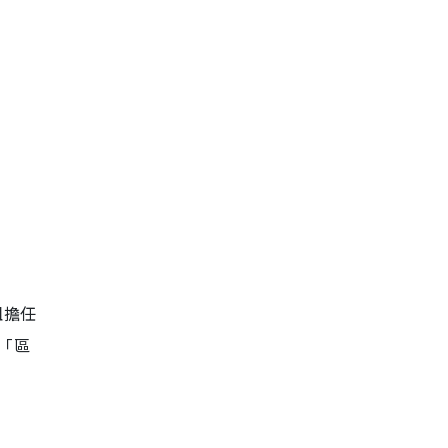
姐擔任
「區