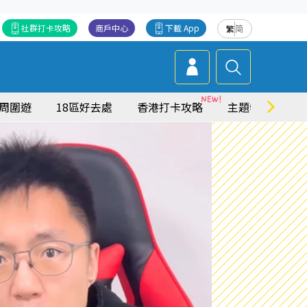
社群打卡攻略
商戶中心
下載 App
繁
简
周圍遊
18區好去處
香港打卡攻略
主題特集