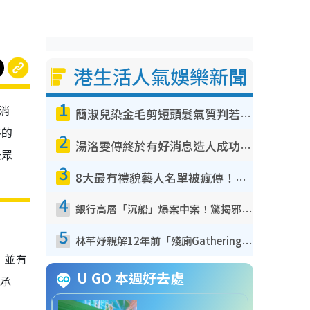
港生活人氣娛樂新聞
1
消
簡淑兒染金毛剪短頭髮氣質判若兩人！嚇壞老公麥大力都認唔出：「你做咩事？」
婷的
2
湯洛雯傳終於有好消息造人成功！兩大細節曝孕味極濃惹猜測：大肚婆先會咁！
公眾
3
8大最冇禮貌藝人名單被瘋傳！網民揭發明星真面目 一致數臭呢位係無品天花板？
4
銀行高層「沉船」爆案中案！驚揭邪教洗腦操控賣淫被吞600萬 幕後黑手講多錯多
5
林芊妤親解12年前「殘廁Gathering」真相！高層解約一句話重創尊嚴至今拒返TVB
，並有
U GO 本週好去處
我承