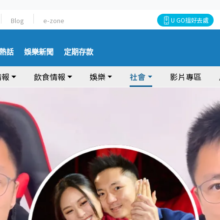
Blog
e-zone
U GO搵好去處
熱話
娛樂新聞
定期存款
情報
飲食情報
娛樂
社會
影片專區