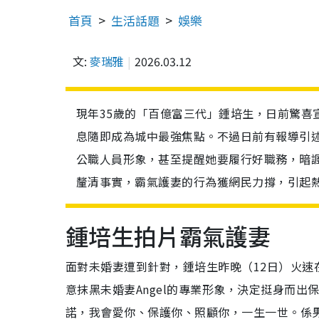
首頁
生活話題
娛樂
文:
麥瑞雅
2026.03.12
現年35歲的「百億富三代」鍾培生，日前驚喜宣
息隨即成為城中最強焦點。不過日前有報導引
公職人員形象，甚至提醒她要履行好職務，暗
釐清事實，霸氣護妻的行為獲網民力撐，引起
鍾培生拍片霸氣護妻
面對未婚妻遭到針對，鍾培生昨晚（12日）火速
意抹黑未婚妻Angel的專業形象，決定挺身而
諾，我會愛你、保護你、照顧你，一生一世。係