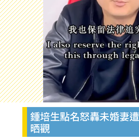
鍾培生點名怒轟未婚妻遭
晒觀