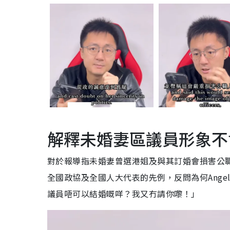
解釋未婚妻區議員形象不
對於報導指未婚妻曾選港姐及與其訂婚會損害公
全國政協及全國人大代表的先例，反問為何Ang
議員唔可以結婚嘅咩？我又冇請你嚟！」