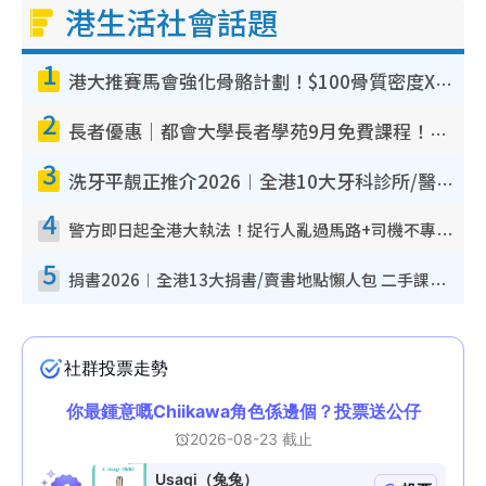
港生活社會話題
1
港大推賽馬會強化骨骼計劃！$100骨質密度X光檢查 完成免費運動訓練送超市禮券！附參加資格
2
長者優惠｜都會大學長者學苑9月免費課程！多媒體/微電影創作/網絡安全 附報名方法教學
3
洗牙平靚正推介2026︱全港10大牙科診所/醫院懶人包 夜診至8點/鎮靜潔牙/醫療券適用
4
警方即日起全港大執法！捉行人亂過馬路+司機不專注駕駛！亂過馬路罰$2000
5
捐書2026︱全港13大捐書/賣書地點懶人包 二手課本最高$150＋舊書換免費咖啡/戲票