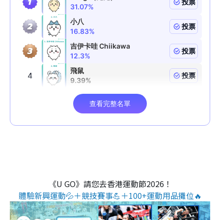
《U GO》請您去香港運動節2026！
體驗新興運動💦＋競技賽事💪＋100+運動用品攤位🔥