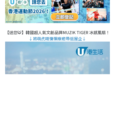
【送您🐯】韓國超人氣文創品牌MUZIK TIGER 冰感風扇！
↓將萌虎嘅慵懶療癒帶返屋企↓