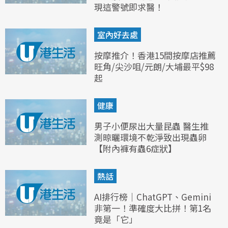
現這警號即求醫！
室內好去處
按摩推介！香港15間按摩店推薦
旺角/尖沙咀/元朗/大埔最平$98
起
健康
男子小便尿出大量昆蟲 醫生推
測晾曬環境不乾淨致出現蟲卵
【附內褲有蟲6症狀】
熱話
AI排行榜｜ChatGPT、Gemini
非第一！準確度大比拼！第1名
竟是「它」