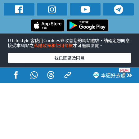
活動展覽
市集
開倉
尖沙咀好去處
銅鑼灣好去處
U Lifestyle 會使用Cookies來改善您的網站體驗，請確定您同意
接受本網站之
私隱政策和使用條款
才可繼續瀏覽。
元朗好去處
荃灣好去處
旺角好去處
社會
餐廳情報
戶外郊遊
社會福利
我已閱讀及同意
熱門類別
網民熱話
活動展覽
市集
開倉
尖沙咀好去處
本週好去處
銅鑼灣好去處
元朗好去處
荃灣好去處
旺角好去處
社會
餐廳情報
戶外郊遊
熱門標籤
#UGO搵好去處
#人氣活動推介
#美食社群熱話
#親子玩樂好去處
#ULifestyle應用程式
#限時搶
#UJetso禮物放送
#ULifestyle商戶中心
#著數
#網絡熱話
香港經濟日報版權所有©2026