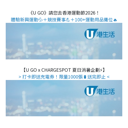
《U GO》請您去香港運動節2026！
體驗新興運動💦＋競技賽事💪＋100+運動用品攤位🔥
【U GO x CHARGESPOT 夏日消暑企劃⚡】
> 打卡即送充電券！限量1000張🔋送完即止 <