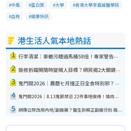
中風
蛋白質
大學
香港大學李嘉誠醫學院
血栓
健康快訊
港生活人氣本地熱話
1
行李清潔｜車轆污糟過馬桶58倍！專家警告忌用酒精抹 教1招免污手除菌
2
裝修拆鐵閘隨時變賊人目標？網民揭2大關鍵用途：裝新式等於白裝？附新舊鐵閘分別
3
鬼門開2026｜農曆七月撞正日全食特別邪？專家警告切忌做一事！揭4大禁忌+2招保平安
4
鬼門開2026｜8.13鬼節禁忌 22件事唔做得！燒肉、刺身要少食？半夜勿吹口哨/打呢個電話
5
網傳公院改用內地/副廠藥？醫生拆解正副廠分別 揭4類人換藥隨時出事