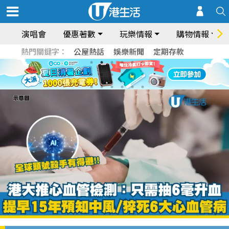
演唱會
優惠著數
玩樂情報
購物情報
熱門關鍵字：
公屋熱話
娛樂新聞
定期存款