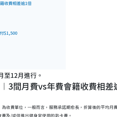
會籍收費相差逾1倍
1,500
最有效？
月至12月進行。
啱？
︱3間月費vs年費會籍收費相差
」為收費單位，一般而言，服務承諾期愈長，折算後的平均月
會費及/或供進出健身室使用的匙卡費。