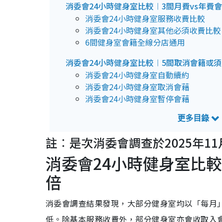
消委會24小時健身室比較︱3間月費vs年費
消委會24小時健身室服務收費比較
消委會24小時健身室其他必須收費比較
6間健身室會籍全線分店通用
消委會24小時健身室比較︱5間取消會籍或須付$
消委會24小時健身室自動續約
消委會24小時健身室取消會藉
消委會24小時健身室暫停會藉
消委會24小時健身室Q&A
健身貼士︱1. 24小時健身室幾點操肌
註︰是次消委會調查於2025年11
健身貼士︱2. 24小時健身室唔係人人
消委會24小時健身室比較
倍
消委會調查結果發現，大部分健身室均以「每月
低。除基本服務收費外，部分健身室亦會收取入