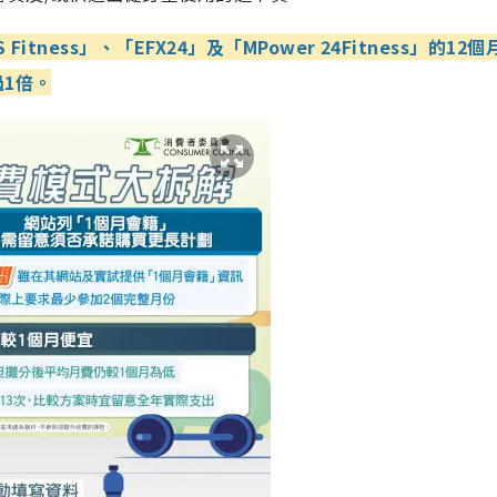
ness」、「EFX24」及「MPower 24Fitness」的12
過1倍。