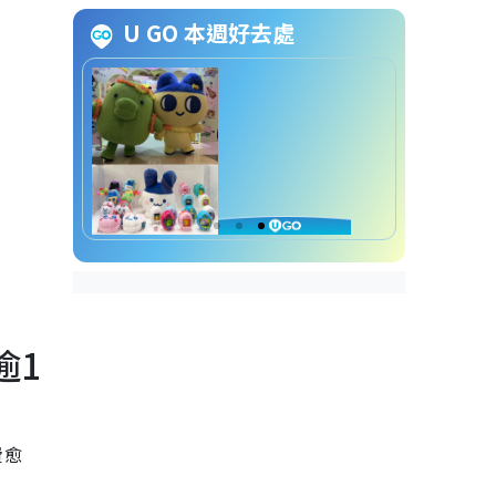
消委會24小時健身室自動續
U GO 本週好去處
約
消委會24小時健身室取消會
藉
消委會24小時健身室暫停會
藉
消委會24小時健身室Q&A
健身貼士︱1. 24小時健身室
幾點操肌最有效？
健身貼士︱2. 24小時健身室
唔係人人啱？
逾1
費愈