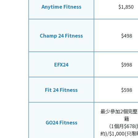
Anytime Fitness
$1,850
Champ 24 Fitness
$498
EFX24
$998
Fit 24 Fitness
$598
最少參加2個完
籍
GO24 Fitness
（1個月$678
約)/$1,000(只