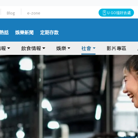
Blog
e-zone
U GO搵好去處
熱話
娛樂新聞
定期存款
情報
飲食情報
娛樂
社會
影片專區