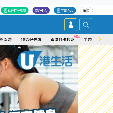
社群打卡攻略
商戶中心
下載 App
繁
简
周圍遊
18區好去處
香港打卡攻略
主題特集