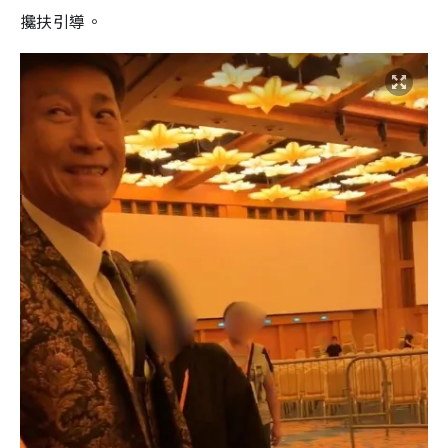
攙扶引導。