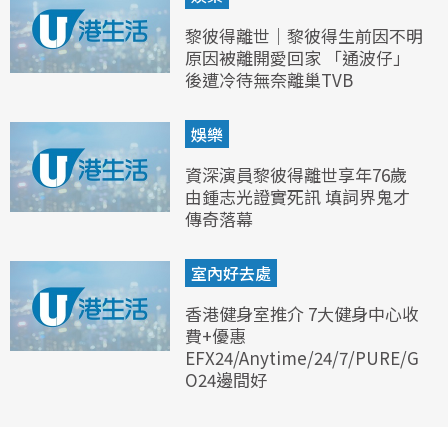
黎彼得離世｜黎彼得生前因不明
原因被離開愛回家 「通波仔」
後遭冷待無奈離巢TVB
娛樂
資深演員黎彼得離世享年76歲
由鍾志光證實死訊 填詞界鬼才
傳奇落幕
室內好去處
香港健身室推介 7大健身中心收
費+優惠
EFX24/Anytime/24/7/PURE/G
O24邊間好