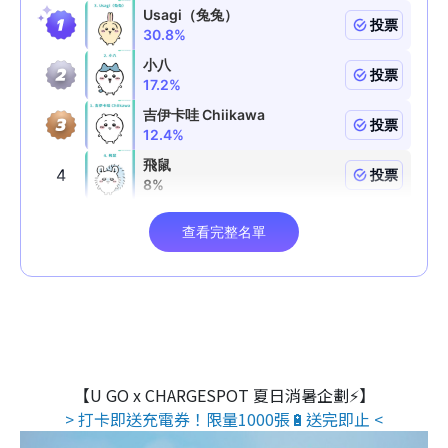
【U GO x CHARGESPOT 夏日消暑企劃⚡】
> 打卡即送充電券！限量1000張🔋送完即止 <