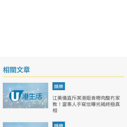
相關文章
娛樂
江美儀直斥某港姐食嘢肉酸冇家
教！當事人手寫信曝光揭終極真
相
娛樂