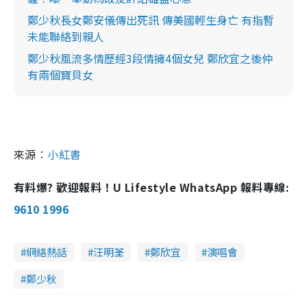
鄭少秋長女鄭安儀傳出死訊 傳美國輕生身亡 有指暫
未能聯絡到親人
鄭少秋風流多情歷經3段情擁4個女兒 鄭欣宜之後仲
有兩個寶貝女
來源︰
小紅書
有料爆? 歡迎報料！U Lifestyle WhatsApp 報料專線:
9610 1996
網絡熱話
汪明荃
鄭欣宜
演唱會
鄭少秋