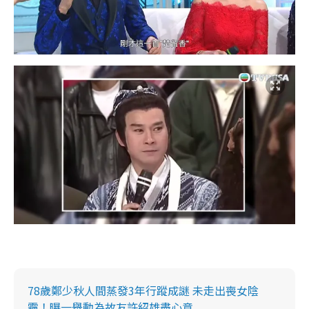
78歲鄭少秋人間蒸發3年行蹤成謎 未走出喪女陰
霾！曝一舉動為故友許紹雄盡心意