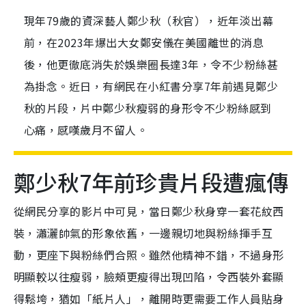
現年79歲的資深藝人鄭少秋（秋官），近年淡出幕
前，在2023年爆出大女鄭安儀在美國離世的消息
後，他更徹底消失於娛樂圈長達3年，令不少粉絲甚
為掛念。近日，有網民在小紅書分享7年前遇見鄭少
秋的片段，片中鄭少秋瘦弱的身形令不少粉絲感到
心痛，感嘆歲月不留人。
鄭少秋7年前珍貴片段遭瘋傳
從網民分享的影片中可見，當日鄭少秋身穿一套花紋西
裝，瀟灑帥氣的形象依舊，一邊親切地與粉絲揮手互
動，更座下與粉絲們合照。雖然他精神不錯，不過身形
明顯較以往瘦弱，臉頰更瘦得出現凹陷，令西裝外套顯
得鬆垮，猶如「紙片人」，離開時更需要工作人員貼身