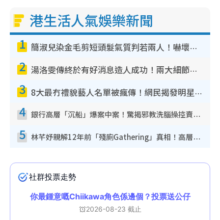
港生活人氣娛樂新聞
1
簡淑兒染金毛剪短頭髮氣質判若兩人！嚇壞老公麥大力都認唔出：「你做咩事？」
2
湯洛雯傳終於有好消息造人成功！兩大細節曝孕味極濃惹猜測：大肚婆先會咁！
3
8大最冇禮貌藝人名單被瘋傳！網民揭發明星真面目 一致數臭呢位係無品天花板？
4
銀行高層「沉船」爆案中案！驚揭邪教洗腦操控賣淫被吞600萬 幕後黑手講多錯多
5
林芊妤親解12年前「殘廁Gathering」真相！高層解約一句話重創尊嚴至今拒返TVB