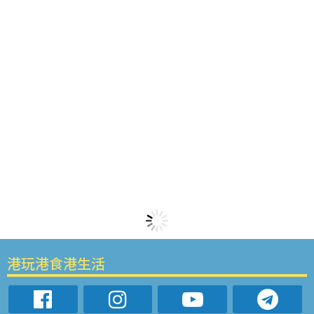
港玩港食港生活