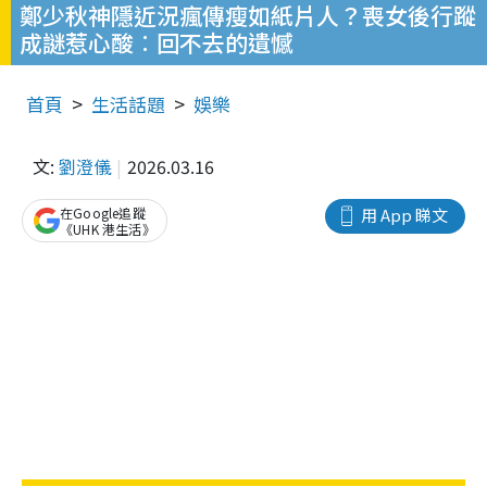
鄭少秋神隱近況瘋傳瘦如紙片人？喪女後行蹤
成謎惹心酸︰回不去的遺憾
首頁
生活話題
娛樂
文:
劉澄儀
2026.03.16
在Google追蹤
用 App 睇文
《UHK 港生活》