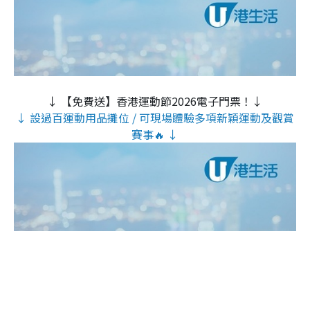
↓ 【免費送】香港運動節2026電子門票！↓
↓ 設過百運動用品攤位 / 可現場體驗多項新穎運動及觀賞
賽事🔥 ↓