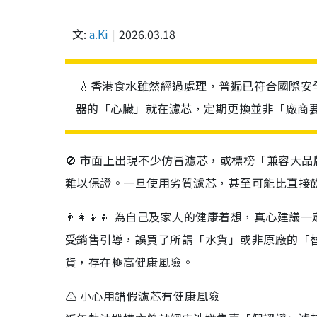
文:
a.Ki
2026.03.18
💧香港食水雖然經過處理，普遍已符合國際
器的「心臟」就在濾芯，定期更換並非「廠商
🚫 市面上出現不少仿冒濾芯，或標榜「兼容大
難以保證。一旦使用劣質濾芯，甚至可能比直接
👨‍👩‍👧‍👦 為自己及家人的健康着想，
受銷售引導，誤買了所謂「水貨」或非原廠的「
貨，存在極高健康風險。
⚠️ 小心用錯假濾芯有健康風險