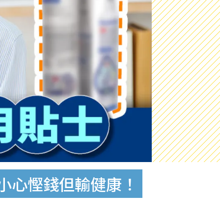
 小心慳錢但輸健康！