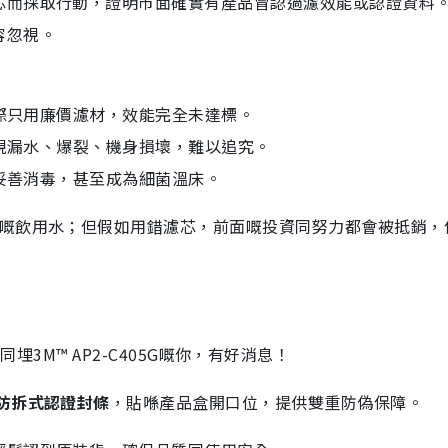
芯而採取行動，證明市面確實有產品冒認過濾效能或認證資料
容忽視。
際只用廉價濾材，效能完全未達標。
現漏水、爆裂、機身損壞，難以追究。
妥善消毒，甚至成為細菌溫床。
全嘅飲用水；但假如用錯濾芯，前面嘅投資同努力都會被抵銷，
ete同埋3M™ AP2-C405G嘅你，有好消息！
防拆式認證封條
，貼喺產品盒開口位，提供雙重防偽保障。