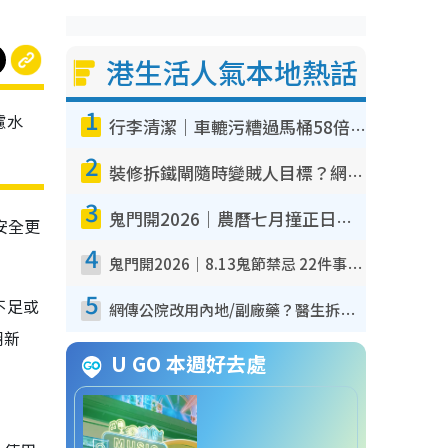
港生活人氣本地熱話
1
濾水
行李清潔｜車轆污糟過馬桶58倍！專家警告忌用酒精抹 教1招免污手除菌
2
裝修拆鐵閘隨時變賊人目標？網民揭2大關鍵用途：裝新式等於白裝？附新舊鐵閘分別
3
鬼門開2026｜農曆七月撞正日全食特別邪？專家警告切忌做一事！揭4大禁忌+2招保平安
安全更
4
鬼門開2026｜8.13鬼節禁忌 22件事唔做得！燒肉、刺身要少食？半夜勿吹口哨/打呢個電話
5
不足或
網傳公院改用內地/副廠藥？醫生拆解正副廠分別 揭4類人換藥隨時出事
翻新
U GO 本週好去處