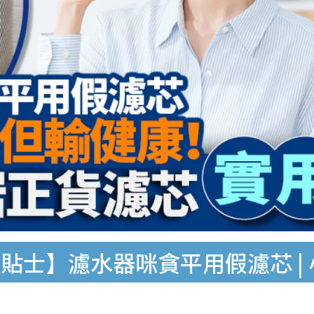
貼士】濾水器咪貪平用假濾芯 |