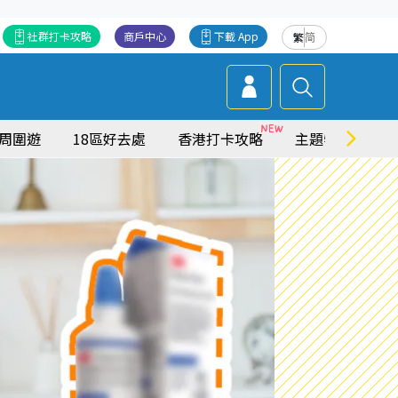
社群打卡攻略
商戶中心
下載 App
繁
简
周圍遊
18區好去處
香港打卡攻略
主題特集