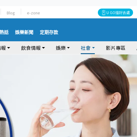
Blog
e-zone
U GO搵好去處
熱話
娛樂新聞
定期存款
情報
飲食情報
娛樂
社會
影片專區