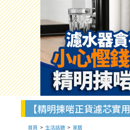
【精明揀啱正貨濾芯實用
首頁
生活話題
家居