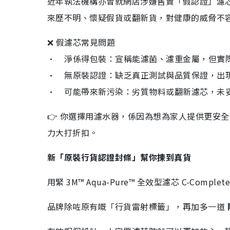
近年執法機構亦曾就網店涉嫌售賣「假認證」濾
來歷不明、懷疑假貨或翻新貨，對健康的威脅不
❌ 假濾芯常見問題
• 淨係得包裝：宣稱能濾菌、濾重金屬，但實
• 無原裝認證：缺乏真正測試與品質保證，出
• 可能帶來新污染：劣質物料或翻新濾芯，未
👉 你選擇用濾水器，係因為想為家人提供更安
力大打折扣。
新「原裝行貨認證封條」幫你揀到真貨
用緊 3M™ Aqua-Pure™ 全效型濾芯 C-Compl
品牌除咗原有嘅「行貨雷射標籤」，再加多一道