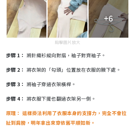
+6
點擊圖片放大
步驟 1：
將針織衫縱向對摺，袖子對齊袖子。
步驟 2：
將衣架的「勾頭」位置放在衣服的腋下處。
步驟 3：
將袖子穿過衣架橫桿。
步驟 4：
將衣服下擺也翻過衣架另一側。
原理：
這樣掛法利用了衣服本身的支撐力，完全不會拉
扯到肩膀，明年拿出來穿依舊平順如新。