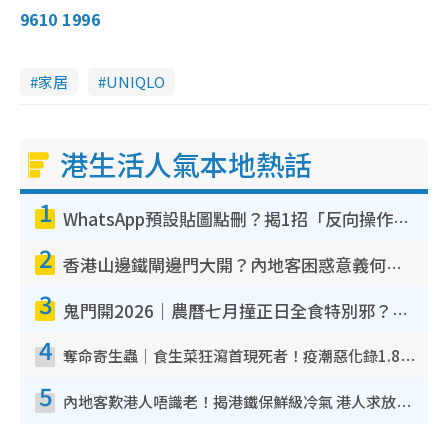
9610 1996
家居
UNIQLO
港生活人氣本地熱話
1
WhatsApp預設貼圖點刪？揭1招「反向操作」還原簡潔介面 附3步實測教學
2
香港山邊鐵閘邊門大開？內地客困惑意義何在！網民神回覆：呢種叫法理性防禦
3
鬼門開2026｜農曆七月撞正日全食特別邪？專家警告切忌做一事！揭4大禁忌+2招保平安
4
奪命寄生蟲｜食生菜狂瀉首現死者！疫潮惡化錄1.8萬宗病例 揭洗菜3大謬誤
5
內地客歎港人唔識老！揭港鐵保鮮級冷氣 港人求放過：咪投訴