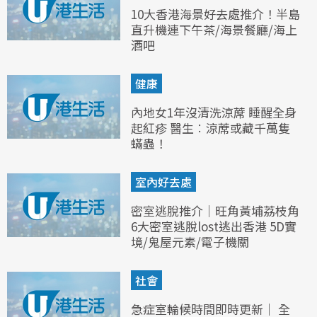
10大香港海景好去處推介！半島
直升機連下午茶/海景餐廳/海上
酒吧
健康
內地女1年沒清洗涼蓆 睡醒全身
起紅疹 醫生︰涼蓆或藏千萬隻
蟎蟲！
室內好去處
密室逃脫推介｜旺角黃埔荔枝角
6大密室逃脫lost逃出香港 5D實
境/鬼屋元素/電子機關
社會
急症室輪候時間即時更新｜ 全