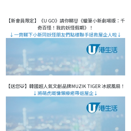
【新會員限定】《U GO》請你睇👹《蠟筆小新劇場版：千
奇百怪！我的妖怪假期》！
↓一齊睇下小新同妖怪朋友們點樣聯手拯救屋企人啦↓
【送您🐯】韓國超人氣文創品牌MUZIK TIGER 冰感風扇！
↓將萌虎嘅慵懶療癒帶返屋企↓