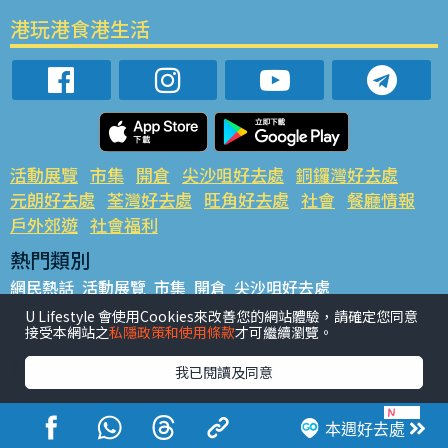
港玩港食港生活
活動展覽
市集
開倉
尖沙咀好去處
銅鑼灣好去處
元朗好去處
荃灣好去處
旺角好去處
社會
餐廳情報
戶外郊遊
社會福利
熱門類別
網民熱話
活動展覽
市集
開倉
尖沙咀好去處
銅鑼灣好去處
元朗好去處
荃灣好去處
旺角好去處
社會
U Lifestyle 會使用Cookies來改善您的網站體驗，請確定您同意
接受本網站之
私隱政策和使用條款
才可繼續瀏覽。
餐廳情報
戶外郊遊
熱門標籤
我已閱讀及同意
#UGO搵好去處
#人氣活動推介
#美食社群熱話
#親子玩樂好去處
#ULifestyle應用程式
#限時搶
本週好去處
#UJetso禮物放送
#ULifestyle商戶中心
#著數
#網絡熱話