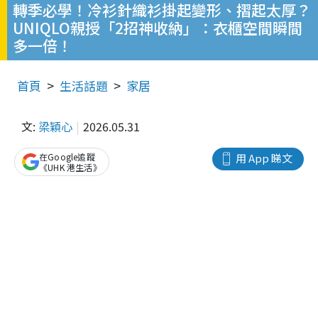
轉季必學！冷衫針織衫掛起變形、摺起太厚？
UNIQLO親授「2招神收納」：衣櫃空間瞬間
多一倍！
首頁
生活話題
家居
文:
梁穎心
2026.05.31
在Google追蹤
用 App 睇文
《UHK 港生活》