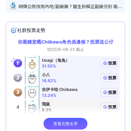
5
網傳公院改用內地/副廠藥？醫生拆解正副廠分別 揭4類人換藥隨時出事