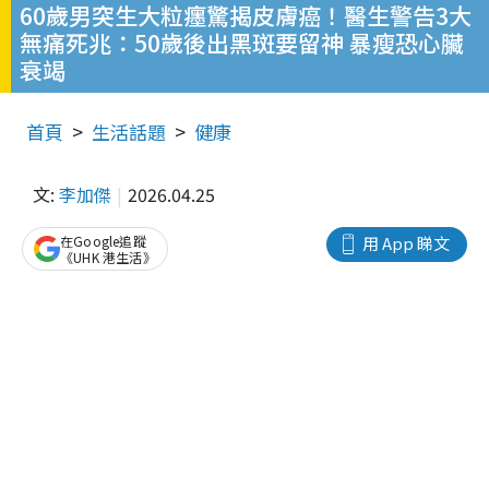
60歲男突生大粒癦驚揭皮膚癌！醫生警告3大
無痛死兆：50歲後出黑斑要留神 暴瘦恐心臟
衰竭
首頁
生活話題
健康
文:
李加傑
2026.04.25
在Google追蹤
用 App 睇文
《UHK 港生活》