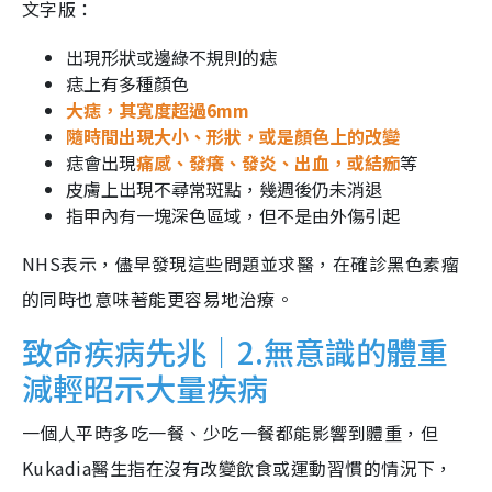
文字版：
出現形狀或邊綠不規則的痣
痣上有多種顏色
大痣，其寬度超過6mm
隨時間出現大小、形狀，或是顏色上的改變
痣會出現
痛感、發癢、發炎、出血，或結痂
等
皮膚上出現不尋常斑點，幾週後仍未消退
指甲內有一塊深色區域，但不是由外傷引起
NHS表示，儘早發現這些問題並求醫，在確診黑色素瘤
的同時也意味著能更容易地治療。
致命疾病先兆｜2.無意識的體重
減輕昭示大量疾病
一個人平時多吃一餐、少吃一餐都能影響到體重，但
Kukadia醫生指在沒有改變飲食或運動習慣的情況下，