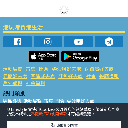
港玩港食港生活
活動展覽
市集
開倉
尖沙咀好去處
銅鑼灣好去處
元朗好去處
荃灣好去處
旺角好去處
社會
餐廳情報
戶外郊遊
社會福利
熱門類別
網民熱話
活動展覽
市集
開倉
尖沙咀好去處
銅鑼灣好去處
元朗好去處
荃灣好去處
旺角好去處
社會
U Lifestyle 會使用Cookies來改善您的網站體驗，請確定您同意
接受本網站之
私隱政策和使用條款
才可繼續瀏覽。
餐廳情報
戶外郊遊
熱門標籤
我已閱讀及同意