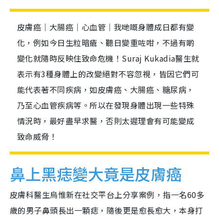
皮膚癌｜大腸癌｜心血管｜我哋嘅身體成日都有變
化，例如今日生粒暗瘡、聽日變重咗咁，不過有啲
變化就隨時反映住致命危機！Suraj Kukadia醫生就
表示有3種身體上的改變絕對不容忽視，皆因它們可
能代表著不同疾病，如皮膚癌、大腸癌、糖尿病，
乃至心血管疾病等。所以在發現身體出現一些特殊
情況時，最好盡早求醫，否則太遲理會有可能變成
致命威脅！
鼻上黑痣變大竟是皮膚癌
皮膚科醫生烏惟新在社交平台上分享案例，指一名60多
歲的男子鼻頭長出一顆痣，隨後更是愈長愈大，本身打