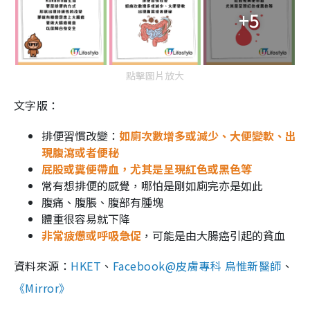
+5
點擊圖片放大
文字版：
排便習慣改變：
如廁次數增多或減少、
大便變軟、出
現腹瀉或者便秘
屁股或糞便帶血，尤其是呈現紅色或黑色等
常有想排便的感覺，哪怕是剛如廁完亦是如此
腹痛、腹脹、腹部有腫塊
體重很容易就下降
非常疲憊或呼吸急促
，可能是由大腸癌引起的貧血
資料來源：
HKET
、
Facebook@皮膚專科 烏惟新醫師
、
《Mirror》