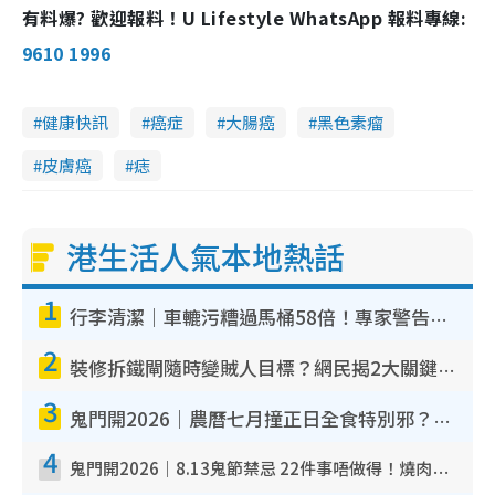
有料爆? 歡迎報料！U Lifestyle WhatsApp 報料專線:
9610 1996
健康快訊
癌症
大腸癌
黑色素瘤
皮膚癌
痣
港生活人氣本地熱話
1
行李清潔｜車轆污糟過馬桶58倍！專家警告忌用酒精抹 教1招免污手除菌
2
裝修拆鐵閘隨時變賊人目標？網民揭2大關鍵用途：裝新式等於白裝？附新舊鐵閘分別
3
鬼門開2026｜農曆七月撞正日全食特別邪？專家警告切忌做一事！揭4大禁忌+2招保平安
4
鬼門開2026｜8.13鬼節禁忌 22件事唔做得！燒肉、刺身要少食？半夜勿吹口哨/打呢個電話