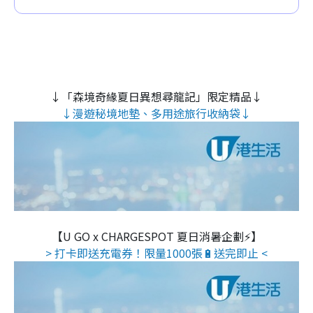
↓「森境奇緣夏日異想尋龍記」限定精品↓
↓漫遊秘境地墊、多用途旅行收納袋↓
【U GO x CHARGESPOT 夏日消暑企劃⚡】
> 打卡即送充電券！限量1000張🔋送完即止 <