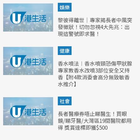
娛樂
黎彼得離世｜專家揭長者中風突
發徵狀！切勿忽視4大先兆：出
現這警號即求醫！
健康
香水噴法︱香水噴頸恐傷甲狀腺
專家教香水改噴3部位安全又持
香【附4款消委會高分無致敏香
水推介】
社會
長者醫療券唔止睇醫生！買眼
鏡/睇牙醫/大灣區19間醫院都用
得 獎賞達標即獲$500