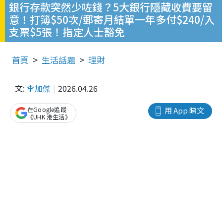
銀行存款突然少咗錢？5大銀行隱藏收費要留
意！打簿$50次/郵寄月結單一年多付$240/入
支票$5張！指定人士豁免
首頁
生活話題
理財
文:
李加傑
2026.04.26
在Google追蹤
用 App 睇文
《UHK 港生活》