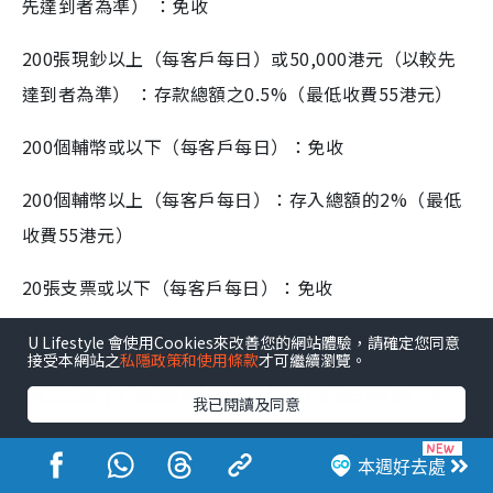
先達到者為準） ：免收
200張現鈔以上（每客戶每日）或50,000港元（以較先
達到者為準） ：存款總額之0.5%（最低收費55港元）
200個輔幣或以下（每客戶每日）：免收
200個輔幣以上（每客戶每日）：存入總額的2%（最低
收費55港元）
20張支票或以下（每客戶每日）：免收
20張支票以上（每客戶每日）：每張額外支票2港元
U Lifestyle 會使用Cookies來改善您的網站體驗，請確定您同意
接受本網站之
私隱政策和使用條款
才可繼續瀏覽。
東亞銀行隱藏收費：2.郵寄結單費*#
我已閱讀及同意
BEA GOAL客戶：每月每賬戶20港元（或等值之其他貨
幣）
本週好去處