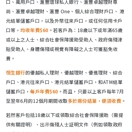
口、萬用戶口、滙豐環球私人銀行、滙豐卓越理財尊
尚、滙豐卓越理財、滙豐 One、個人綜合理財戶口、 港
元結單儲蓄戶口，以及外幣往來戶口，或任何信用卡戶
口等，
均收年費$60
。若客戶為：18歲以下或年滿65歲
或以上之人士、綜合社會保障援助受助人、政府傷殘津
貼受助人、身體傷殘或視覺有障礙之人士可獲豁免收
費。
恒生銀行
的優越私人理財、優越理財、優進理財、綜合
戶口、港元往來戶口、港元結單儲蓄戶口，和ATM結單
儲蓄戶口，
每戶年費$60
。而且，只要以上客戶每年7月
至翌年6月的12個月期間收取
多於兩份結單，便須收費
。
若然客戶包括18歲以下或領取綜合社會保障援助（需提
供有關證明）、出示傷殘人士証明文件（例如領取政府