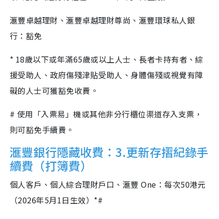
滙豐卓越理財、滙豐卓越理財尊尚、滙豐環球私人銀
行：豁免
* 18歲以下或年滿65歲或以上人士、長者卡持有者、綜
援受助人、政府傷殘津貼受助人、身體傷殘或視覺有障
礙的人士可獲豁免收費。
# 使用「入票易」機或其他非分行櫃位渠道存入支票，
則可豁免手續費。
滙豐銀行隱藏收費：3.更新存摺紀錄手
續費（打簿費）
個人客戶、個人綜合理財戶口、滙豐 One：每次50港元
（2026年5月1日生效）*#