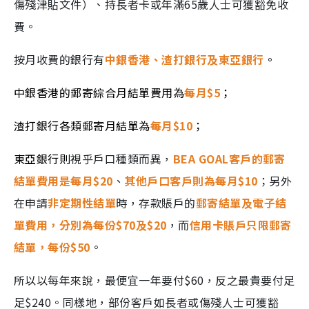
傷殘津貼文件）、持長者卡或年滿65歲人士可獲豁免收
費。
按月收費的銀行有
中銀香港、渣打銀行及東亞銀行
。
中銀香港的郵寄綜合月結單費用為
每月$5
；
渣打銀行各類郵寄月結單為
每月$10
；
東亞銀行則
視乎戶口種類而異，
BEA GOAL客戶的郵寄
結單費用是每月$20
、
其他戶口客戶則為每月$10
；另外
在申請
非定期性結單
時，存款賬戶的
郵寄結單及電子結
單費用，分別為每份$70及$20
，而
信用卡賬戶只限郵寄
結單，每份$50
。
所以以每年來說，最便宜一年要付$60，反之最貴要付足
足$240。同樣地，部份客戶如長者或傷殘人士可獲豁