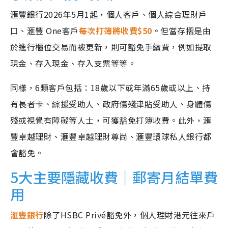
滙豐銀行2026年5月1起，個人客戶、個人綜合理財戶
口、滙豐 One客戶
每次打簿將收費$50
。但當存摺是由
於進行櫃位交易而被更新，則可豁免手續費，例如提取
現金、存入現金、存入支票等等。
同樣，6類客戶包括：18歲以下或年滿65歲或以上、持
有長者卡、綜援受助人、政府傷殘津貼受助人、身體傷
殘或視覺有障礙等人士，可獲豁免打簿收費。此外，滙
豐卓越理財、滙豐卓越理財尊尚、滙豐環球私人銀行都
會豁免。
5大主要隱藏收費｜郵寄月結單費
用
滙豐銀行
除了HSBC Privé豁免外，個人理財港元往來戶