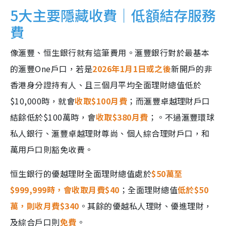
5大主要隱藏收費｜低額結存服務
費
像滙豐、恒生銀行就有這筆費用。滙豐銀行對於最基本
的滙豐One戶口，若是
2026年1月1日或之後
新開戶的非
香港身分證持有人、且三個月平均全面理財總值低於
$10,000時，就會
收取$100月費
；而滙豐卓越理財戶口
結餘低於$100萬時，會
收取$380月費
；。不過滙豐環球
私人銀行、滙豐卓越理財尊尚、個人綜合理財戶口，和
萬用戶口則豁免收費。
恒生銀行的優越理財全面理財總值處於
$50萬至
$999,999時，會收取月費$40
；全面理財總值
低於$50
萬，則收月費$340
。其餘的優越私人理財、優進理財，
及綜合戶口則
免費
。