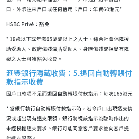
口、外幣往來戶口或任何信用卡戶口：年費60港元*
HSBC Privé：豁免
* 18歲以下或年滿65歲或以上之人士、綜合社會保障援
助受助人、政府傷殘津貼受助人、身體傷殘或視覺有障
礙之人士可獲豁免收費。
滙豐銀行隱藏收費：5.退回自動轉賬付
款指示收費
因戶口款項不足而退回自動轉賬付款指示：每次165港元
* 當銀行執行自動轉賬付款指示時，若令戶口出現透支情
況或超出現有透支限額，銀行將視該指示為臨時作出的
未經授權透支要求。銀行可能同意客戶要求並向客戶提
供透支服務。