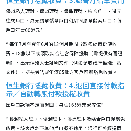
優越私人理財、優越理財、優進理財、綜合戶口、港元
往來戶口、港元結單儲蓄戶口和ATM結單儲蓄戶口：每
戶口年費60港元*
* 每年7月至翌年6月的12個月期間收取多於兩份便收
費。18歲以下或領取綜合社會保障援助（需提供有關證
明）、出示傷殘人士証明文件（例如領取政府傷殘津貼
文件）、持長者咭或年滿65歲之客戶可獲豁免收費。
恒生銀行隱藏收費：4.退回直接付款指
示／自動轉賬付款授權收費
因戶口款項不足而退回：每柱165港元或等值*
* 優越私人理財、優越理財、優進理財及綜合戶口獲豁免
收費。該客戶名下其他戶口概不適用。銀行可將超過兩