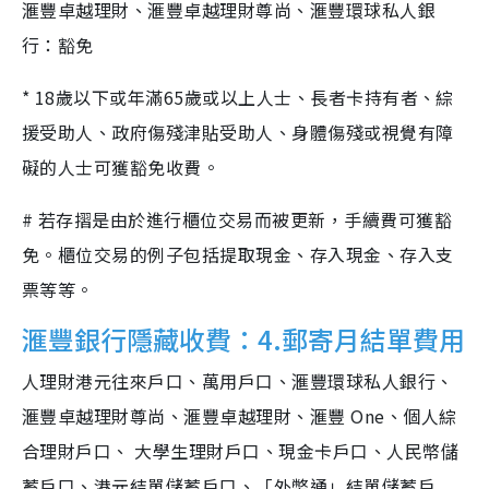
滙豐卓越理財、滙豐卓越理財尊尚、滙豐環球私人銀
行：豁免
* 18歲以下或年滿65歲或以上人士、長者卡持有者、綜
援受助人、政府傷殘津貼受助人、身體傷殘或視覺有障
礙的人士可獲豁免收費。
# 若存摺是由於進行櫃位交易而被更新，手續費可獲豁
免。櫃位交易的例子包括提取現金、存入現金、存入支
票等等。
滙豐銀行隱藏收費：4.郵寄月結單費用
人理財港元往來戶口、萬用戶口、滙豐環球私人銀行、
滙豐卓越理財尊尚、滙豐卓越理財、滙豐 One、個人綜
合理財戶口、 大學生理財戶口、現金卡戶口、人民幣儲
蓄戶口、港元結單儲蓄戶口、「外幣通」結單儲蓄戶