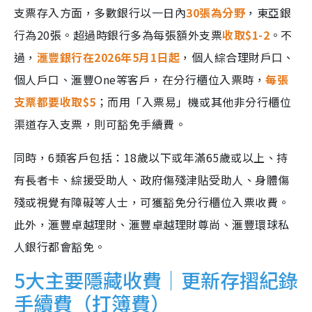
支票存入方面，多數銀行以一日內
30張為分野
，東亞銀
行為20張。超過時銀行多為每張額外支票
收取$1-2
。不
過，
滙豐銀行在2026年5月1日起
，個人綜合理財戶口、
個人戶口、滙豐One等客戶，在分行櫃位入票時，
每張
支票都要收取$5
；而用「入票易」機或其他非分行櫃位
渠道存入支票，則可豁免手續費。
同時，6類客戶包括：18歲以下或年滿65歲或以上、持
有長者卡、綜援受助人、政府傷殘津貼受助人、身體傷
殘或視覺有障礙等人士，可獲豁免分行櫃位入票收費。
此外，滙豐卓越理財、滙豐卓越理財尊尚、滙豐環球私
人銀行都會豁免。
5大主要隱藏收費｜更新存摺紀錄
手續費（打簿費）