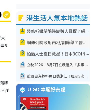
港生活人氣本地熱話
1
裝修拆鐵閘隨時變賊人目標？網民揭2大關鍵用途：裝新式等於白裝？附新舊鐵閘分別
發大
2
網傳公院改用內地/副廠藥？醫生拆解正副廠分別 揭4類人換藥隨時出事
享6
3
怕蟲人士夏日救星！日本3COINS爆紅驅蟲神器$45起 1招「全程免觸碰」輕鬆搞定小強
4
立秋2026｜8月7日立秋進入「多事之秋」 3件事唔做得！專家教6招開運 清枱頭／銀包納氣接好運
5
颱風白海豚料周日襲浙江！經歷5次「眼牆置換」極罕見 成登陸內地最長途颱風
倒落膠
U GO 本週好去處
忍不住