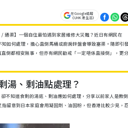
在Google追蹤
《UHK 港生活》
/ 塞渠 / 通渠】一個自住最怕遇到家居維修大災難？近日有網民在
剩油不知如何處理，擔心直倒馬桶或廚房鋅盤會導致塞渠。隨即引
直直倒都相安無事，但亦有網民勸戒「一定唔係直接倒」，更分
助：剩湯、剩油點處理？
唐樓，卻不知道食剩的湯底、剩油應如何處理，分享以前家人是教
又指留意到日本家庭會用凝固劑、油固粉，但香港比較少見，