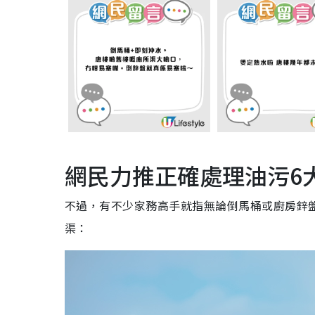
網民力推正確處理油污6
不過，有不少家務高手就指無論倒馬桶或廚房鋅
渠：