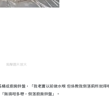
點擊圖片放大
馬桶或廚房鋅盤，「我老竇以前做水喉 但係教我倒落廁所就得
、「無搞咁多嘢，倒落廚房鋅盤」。