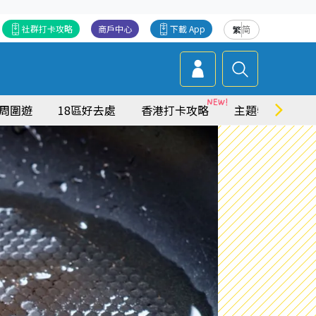
社群打卡攻略
商戶中心
下載 App
繁
简
周圍遊
18區好去處
香港打卡攻略
主題特集