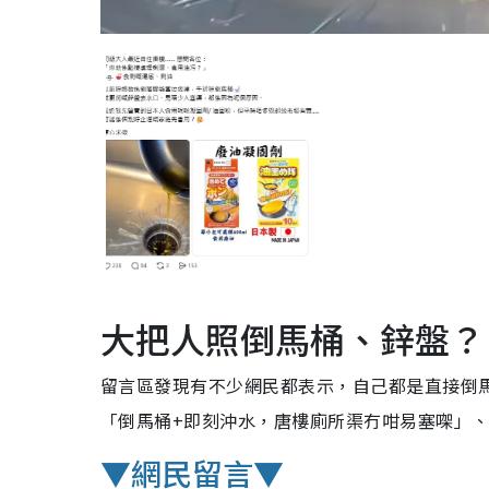
大把人照倒馬桶、鋅盤？
留言區發現有不少網民都表示，自己都是直接倒
「倒馬桶+即刻沖水，唐樓廁所渠冇咁易塞㗎」
▼網民留言▼