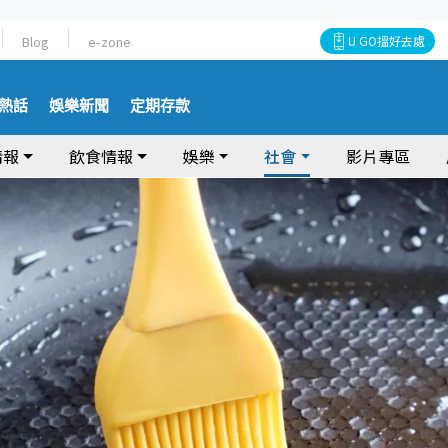
Blog
e-zone
U GO搵好去處
熱話
娛樂新聞
定期存款
情報
飲食情報
娛樂
社會
影片專區