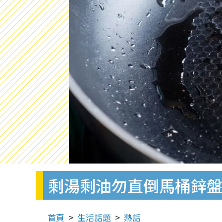
剩湯剩油勿直倒馬桶鋅盤
首頁
生活話題
熱話