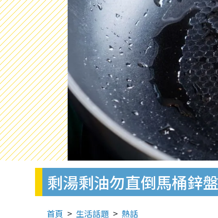
剩湯剩油勿直倒馬桶鋅盤
首頁
生活話題
熱話