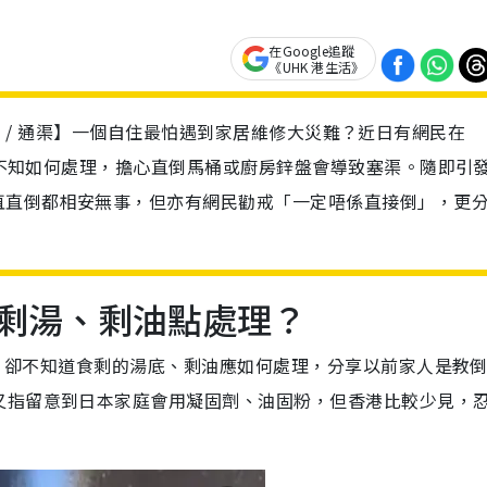
在Google追蹤
《UHK 港生活》
/ 塞渠 / 通渠】一個自住最怕遇到家居維修大災難？近日有網民在
剩油不知如何處理，擔心直倒馬桶或廚房鋅盤會導致塞渠。隨即引
直直倒都相安無事，但亦有網民勸戒「一定唔係直接倒」，更分
助：剩湯、剩油點處理？
唐樓，卻不知道食剩的湯底、剩油應如何處理，分享以前家人是教
又指留意到日本家庭會用凝固劑、油固粉，但香港比較少見，