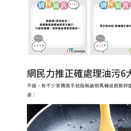
網民力推正確處理油污6
不過，有不少家務高手就指無論倒馬桶或廚房鋅
渠：