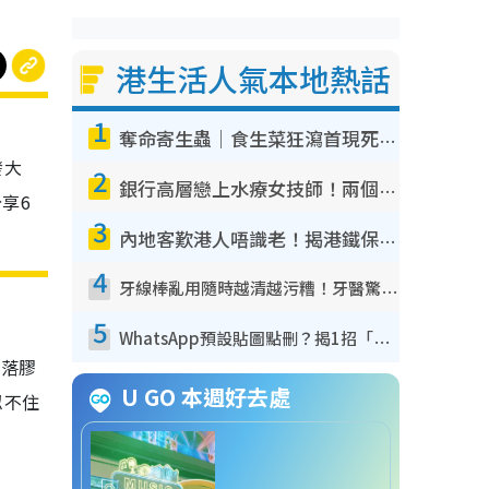
港生活人氣本地熱話
1
奪命寄生蟲｜食生菜狂瀉首現死者！疫潮惡化錄1.8萬宗病例 揭洗菜3大謬誤
發大
2
銀行高層戀上水療女技師！兩個月借128萬驚覺「沉船」沉落火海 揭背後疑似邪教操控賣淫
享6
3
內地客歎港人唔識老！揭港鐵保鮮級冷氣 港人求放過：咪投訴
4
牙線棒亂用隨時越清越污糟！牙醫驚揭盲目過戶細菌恐致蛀牙：呢種先係日常真保養
5
WhatsApp預設貼圖點刪？揭1招「反向操作」還原簡潔介面 附3步實測教學
倒落膠
U GO 本週好去處
忍不住