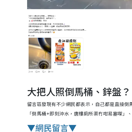
大把人照倒馬桶、鋅盤？
留言區發現有不少網民都表示，自己都是直接倒
「倒馬桶+即刻沖水，唐樓廁所渠冇咁易塞㗎」
▼網民留言▼