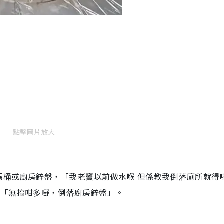
點擊圖片放大
馬桶或廚房鋅盤，「我老竇以前做水喉 但係教我倒落廁所就得
、「無搞咁多嘢，倒落廚房鋅盤」。