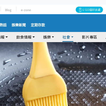
Blog
e-zone
U GO搵好去處
熱話
娛樂新聞
定期存款
情報
飲食情報
娛樂
社會
影片專區