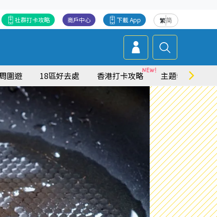
社群打卡攻略
商戶中心
下載 App
繁
简
周圍遊
18區好去處
香港打卡攻略
主題特集