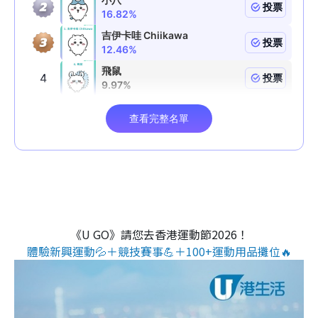
《U GO》請您去香港運動節2026！
體驗新興運動💦＋競技賽事💪＋100+運動用品攤位🔥