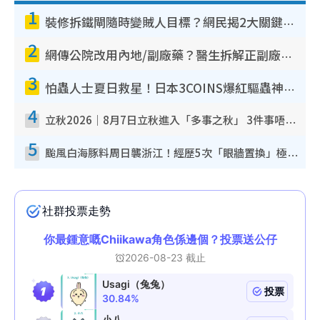
1
裝修拆鐵閘隨時變賊人目標？網民揭2大關鍵用途：裝新式等於白裝？附新舊鐵閘分別
2
網傳公院改用內地/副廠藥？醫生拆解正副廠分別 揭4類人換藥隨時出事
3
怕蟲人士夏日救星！日本3COINS爆紅驅蟲神器$45起 1招「全程免觸碰」輕鬆搞定小強
4
立秋2026｜8月7日立秋進入「多事之秋」 3件事唔做得！專家教6招開運 清枱頭／銀包納氣接好運
5
颱風白海豚料周日襲浙江！經歷5次「眼牆置換」極罕見 成登陸內地最長途颱風