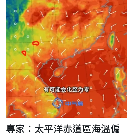
專家：太平洋赤道區海溫偏