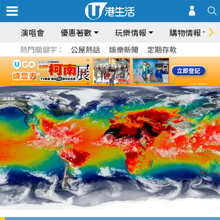
演唱會
優惠著數
玩樂情報
購物情報
熱門關鍵字：
公屋熱話
娛樂新聞
定期存款