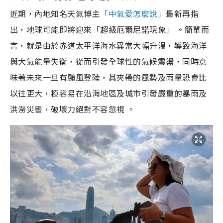
近期，內地知名天氣博主
「中氣愛怎麼說」
最新再指
出，地球可能即將迎來「超級厄爾尼諾現象」 。簡單而
言，就是由於赤道太平洋海水異常大幅升溫，導致海洋
與大氣能量失衡，從而引發全球性的氣候震盪，同時意
味著未來一旦有颱風登陸，其夾帶的風勢及雨量恐會比
以往更大，極容易在沿海地區及城市引發嚴重的暴雨及
洪澇災害，破壞力絕對不容忽視 。