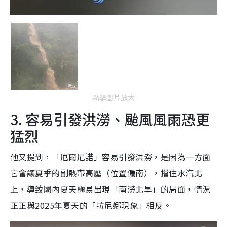
點擊圖片放大
3. 容易引發洪澇、颱風風雨恐更
猛烈
他又提到，「厄爾尼諾」容易引發洪澇，是因為一方面
它會讓夏季的副熱帶高壓（位置偏南），擋住水汽北
上，導致國內夏天極易出現「南澇北旱」的局面，情況
正正與2025年夏天的「拉尼娜現象」相反。