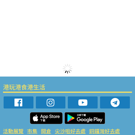
港玩港食港生活
活動展覽
市集
開倉
尖沙咀好去處
銅鑼灣好去處