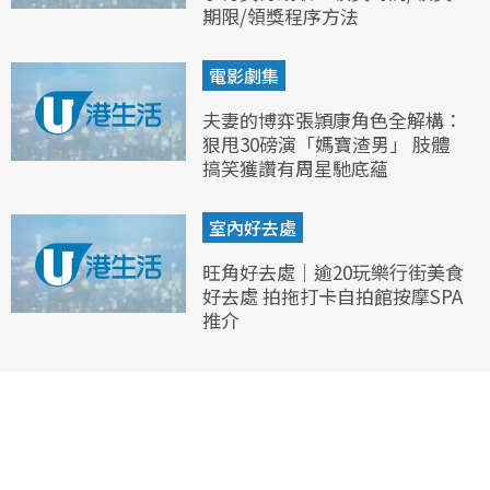
期限/領獎程序方法
電影劇集
夫妻的博弈張頴康角色全解構：
狠甩30磅演「媽寶渣男」 肢體
搞笑獲讚有周星馳底蘊
室內好去處
旺角好去處｜逾20玩樂行街美食
好去處 拍拖打卡自拍館按摩SPA
推介