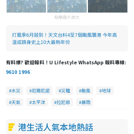
點擊圖片放大
打風季6月殺到！天文台料4至7個颱風襲港 今年高
溫或躋身史上10大最熱年份
有料爆? 歡迎報料！U Lifestyle WhatsApp 報料專線:
9610 1996
水災
厄爾尼諾
災難
颱風
地球
天氣
太平洋
拉尼娜
暴雨
港生活人氣本地熱話