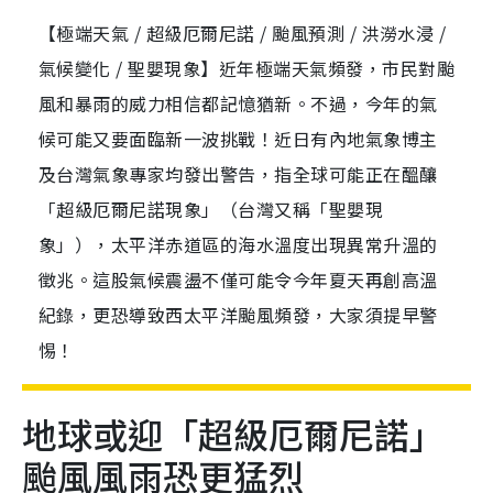
【極端天氣 / 超級厄爾尼諾 / 颱風預測 / 洪澇水浸 /
氣候變化 / 聖嬰現象】近年極端天氣頻發，市民對颱
風和暴雨的威力相信都記憶猶新。不過，今年的氣
候可能又要面臨新一波挑戰！近日有內地氣象博主
及台灣氣象專家均發出警告，指全球可能正在醞釀
「超級厄爾尼諾現象」（台灣又稱「聖嬰現
象」），太平洋赤道區的海水溫度出現異常升溫的
徵兆。這股氣候震盪不僅可能令今年夏天再創高溫
紀錄，更恐導致西太平洋颱風頻發，大家須提早警
惕！
地球或迎「超級厄爾尼諾」
颱風風雨恐更猛烈