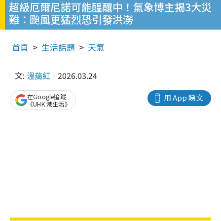
超級厄爾尼諾可能醞釀中！氣象博主揭3大災
難：颱風更猛烈恐引發洪澇
首頁
生活話題
天氣
文:
溫藹紅
2026.03.24
在Google追蹤
用 App 睇文
《UHK 港生活》