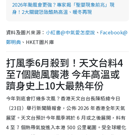
2026年颱風會更強？專家揭「聖嬰現象前兆」現
身！2大關鍵恐致酷熱高溫、暖冬再現
資料及圖片來源：
小紅書@中氣愛怎麼說
、
Facebook@
鄭明典
、HKET圖片庫
打風季6月殺到！天文台料4
至7個颱風襲港 今年高溫或
躋身史上10大最熱年份
今年到底會打幾多次風？香港天文台台長陳栢緯今日
（23日）舉行新聞簡報會，公佈 2026 年香港全年天氣
展望。天文台預計今年風季將於 6 月或之後展開，料有
4 至 7 個熱帶氣旋進入本港 500 公里範圍。受全球暖化