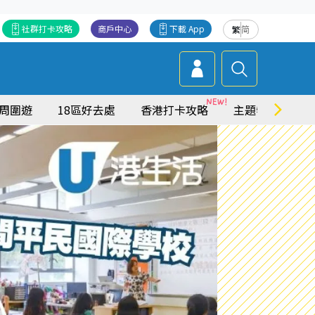
社群打卡攻略
商戶中心
下載 App
繁
简
周圍遊
18區好去處
香港打卡攻略
主題特集