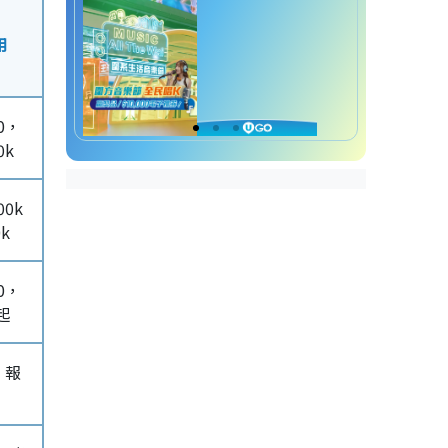
用
0，
0k
00k
k
0，
起
，報