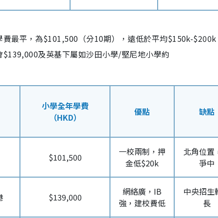
，為$101,500（分10期），遠低於平均$150k-$200
139,000及英基下屬如沙田小學/堅尼地小學約
小學全年學費
優點
缺點
（HKD）
一校兩制，押
北角位置
$101,500
金低$20k
爭中
網絡廣，IB
中央招生
港
$139,000
強，建校費低
長