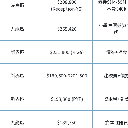
$208,800
債券$1M-$5
港島區
(Reception-Y6)
本費$40k
小學生債券$35
九龍區
$265,420
起
新界區
$221,800 (K-G5)
債券+押金
新界區
$189,600-$201,500
建校費+債
新界區
$198,860 (PYP)
資本稅+雜
九龍區
$189,750
資本註冊費