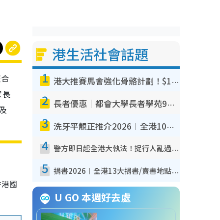
港生活社會話題
1
整合
港大推賽馬會強化骨骼計劃！$100骨質密度X光檢查 完成免費運動訓練送超市禮券！附參加資格
家長
2
長者優惠｜都會大學長者學苑9月免費課程！多媒體/微電影創作/網絡安全 附報名方法教學
及
3
洗牙平靚正推介2026︱全港10大牙科診所/醫院懶人包 夜診至8點/鎮靜潔牙/醫療券適用
4
警方即日起全港大執法！捉行人亂過馬路+司機不專注駕駛！亂過馬路罰$2000
5
捐書2026︱全港13大捐書/賣書地點懶人包 二手課本最高$150＋舊書換免費咖啡/戲票
香港國
U GO 本週好去處