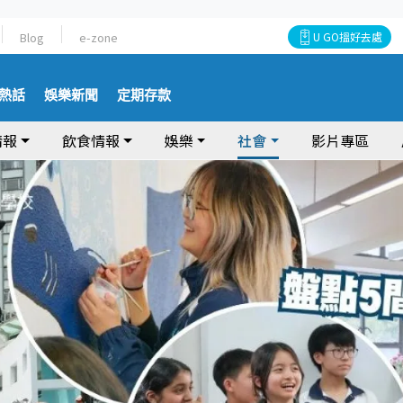
Blog
e-zone
U GO搵好去處
熱話
娛樂新聞
定期存款
情報
飲食情報
娛樂
社會
影片專區