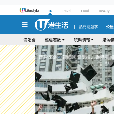
HK
Travel
Food
Beauty
熱門關鍵字：
公屋
演唱會
優惠著數
玩樂情報
購物