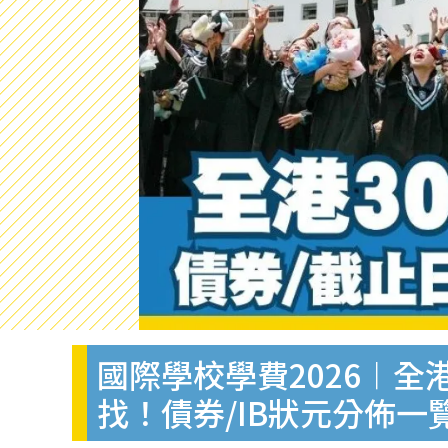
國際學校學費2026︱全
找！債券/IB狀元分佈一