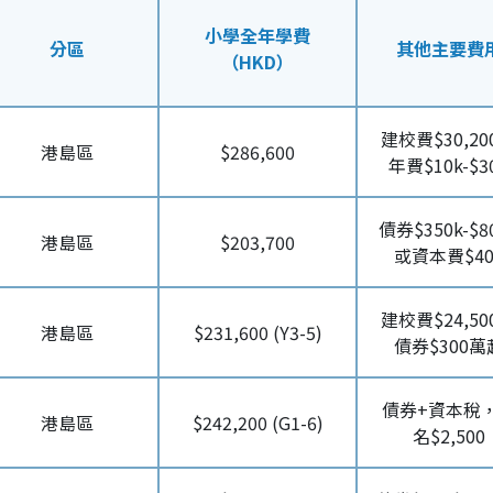
小學全年學費
分區
其他主要費
（HKD）
建校費$30,20
港島區
$286,600
年費$10k-$3
債券$350k-$8
港島區
$203,700
或資本費$40
建校費$24,50
港島區
$231,600 (Y3-5)
債券$300萬
債券+資本稅
港島區
$242,200 (G1-6)
名$2,500