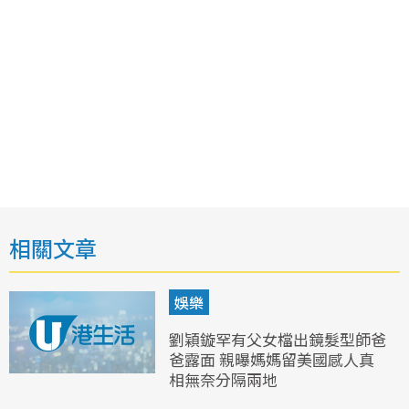
相關文章
娛樂
劉穎鏇罕有父女檔出鏡髮型師爸
爸露面 親曝媽媽留美國感人真
相無奈分隔兩地