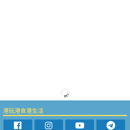
港玩港食港生活