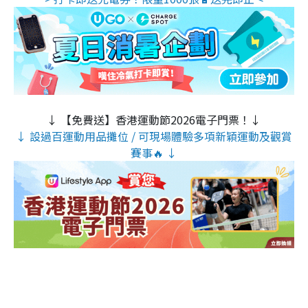
↓ 【免費送】香港運動節2026電子門票！↓
↓ 設過百運動用品攤位 / 可現場體驗多項新穎運動及觀賞
賽事🔥 ↓