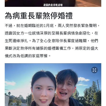
為病重長輩煞停婚禮
不過，就在婚期臨近的1月底，兩人突然發表緊急聲明，
透露因女方一位感情深厚的至親長輩病情急劇惡化，在
生死邊緣掙扎。為了全心全意陪伴長輩度過難關，他們
果斷決定煞停所有鋪張的婚禮籌備工作，將原定的盛大
儀式改為低調的家庭聚餐。