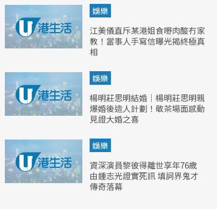
娛樂
江美儀直斥某港姐食嘢肉酸冇家
教！當事人手寫信曝光揭終極真
相
娛樂
楊明莊思明結婚｜楊明莊思明親
爆婚後造人計劃！敬茶場面感動
見證大婚之喜
娛樂
資深演員黎彼得離世享年76歲
由鍾志光證實死訊 填詞界鬼才
傳奇落幕