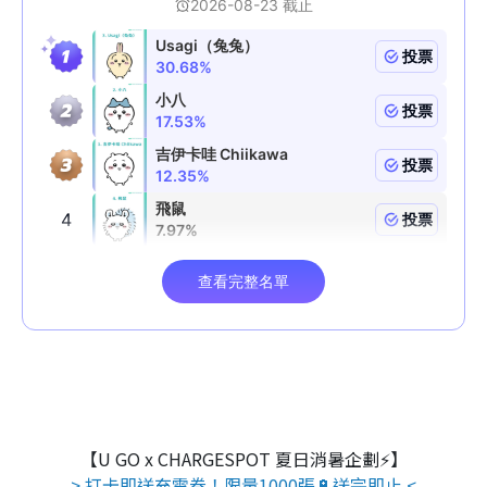
【U GO x CHARGESPOT 夏日消暑企劃⚡】
> 打卡即送充電券！限量1000張🔋送完即止 <