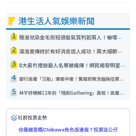
港生活人氣娛樂新聞
1
簡淑兒染金毛剪短頭髮氣質判若兩人！嚇壞老公麥大力都認唔出：「你做咩事？」
2
湯洛雯傳終於有好消息造人成功！兩大細節曝孕味極濃惹猜測：大肚婆先會咁！
3
8大最冇禮貌藝人名單被瘋傳！網民揭發明星真面目 一致數臭呢位係無品天花板？
4
銀行高層「沉船」爆案中案！驚揭邪教洗腦操控賣淫被吞600萬 幕後黑手講多錯多
5
林芊妤親解12年前「殘廁Gathering」真相！高層解約一句話重創尊嚴至今拒返TVB