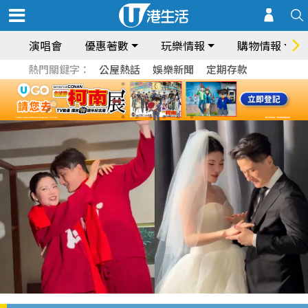
演唱會
優惠著數
玩樂情報
購物情報
熱門關鍵字：
公屋熱話
娛樂新聞
定期存款