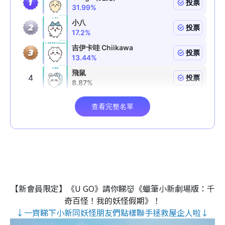
【新會員限定】《U GO》請你睇👹《蠟筆小新劇場版：千
奇百怪！我的妖怪假期》！
↓一齊睇下小新同妖怪朋友們點樣聯手拯救屋企人啦↓