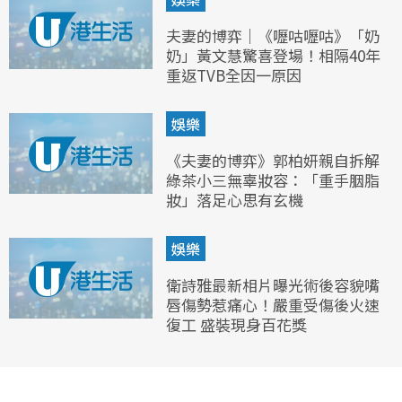
夫妻的博弈｜《嚦咕嚦咕》「奶
奶」黃文慧驚喜登場！相隔40年
重返TVB全因一原因
娛樂
《夫妻的博弈》郭柏妍親自拆解
綠茶小三無辜妝容：「重手胭脂
妝」落足心思有玄機
娛樂
衛詩雅最新相片曝光術後容貌嘴
唇傷勢惹痛心！嚴重受傷後火速
復工 盛裝現身百花獎