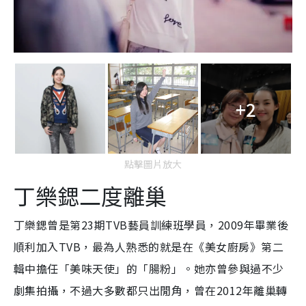
+2
點擊圖片放大
丁樂鍶二度離巢
丁樂鍶曾是第23期TVB藝員訓練班學員，2009年畢業後
順利加入TVB，最為人熟悉的就是在《美女廚房》第二
輯中擔任「美味天使」的「腸粉」。她亦曾參與過不少
劇集拍攝，不過大多數都只出閒角，曾在2012年離巢轉