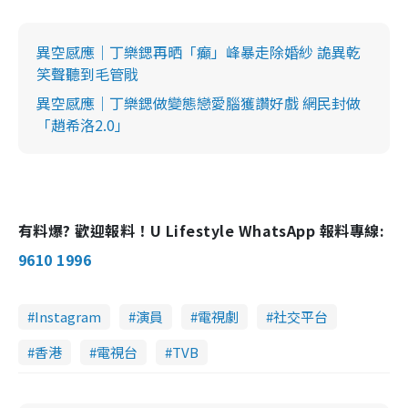
異空感應｜丁樂鍶再晒「癲」峰暴走除婚紗 詭異乾
笑聲聽到毛管戙
異空感應｜丁樂鍶做變態戀愛腦獲讚好戲 網民封做
「趙希洛2.0」
有料爆? 歡迎報料！U Lifestyle WhatsApp 報料專線:
9610 1996
Instagram
演員
電視劇
社交平台
香港
電視台
TVB