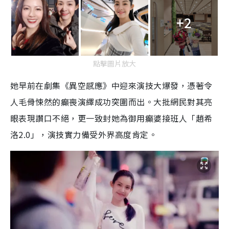
+2
點擊圖片放大
她早前在劇集《異空感應》中迎來演技大爆發，憑著令
人毛骨悚然的癲喪演繹成功突圍而出。大批網民對其亮
眼表現讚口不絕，更一致封她為御用癲婆接班人「趙希
洛2.0」，演技實力備受外界高度肯定。