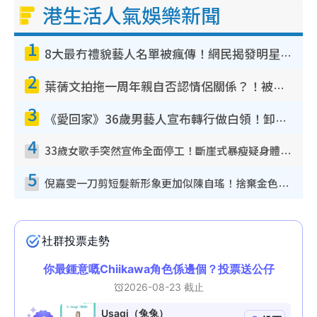
港生活人氣娛樂新聞
1
8大最冇禮貌藝人名單被瘋傳！網民揭發明星真面目 一致數臭呢位係無品天花板？
2
葉蒨文拍拖一周年親自否認情侶關係？！被質疑感情造假竟稱GM「普通同事」
3
《愛回家》36歲男藝人宣布轉行做白領！卸下藝人身份回歸素人平淡生活
4
33歲女歌手突然宣佈全面停工！斷崖式暴瘦疑身體亮紅燈！聲明曝︰將暫時淡出
5
倪嘉雯一刀剪短髮新形象更加似陳自瑤！捨棄金色長髮造型氣質大變超驚喜