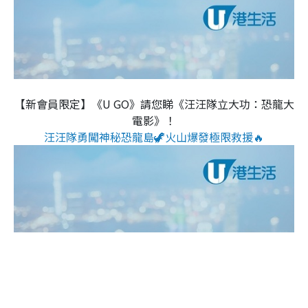
【新會員限定】《U GO》請您睇《汪汪隊立大功：恐龍大
電影》！
汪汪隊勇闖神秘恐龍島🦖火山爆發極限救援🔥