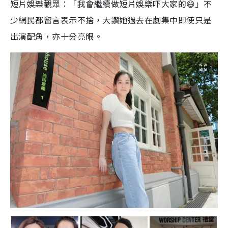
短片娛樂觀眾：「我會繼續做短片娛樂吓大家的😄」不
少網民都留言表示不捨，大讚她過去在劇集中即使只是
出演配角，亦十分亮眼。