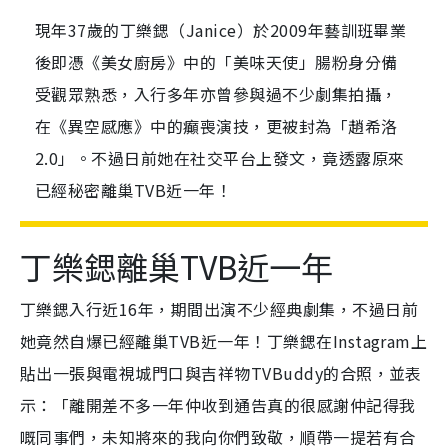
現年37歲的丁樂鍶（Janice）於2009年藝訓班畢業
後即憑《美女廚房》中的「美味天使」腸粉身分備
受觀眾熟悉，入行多年亦曾參與過不少劇集拍攝，
在《異空感應》中的癲喪演技，更被封為「趙希洛
2.0」。不過日前她在社交平台上發文，竟透露原來
已經秘密離巢TVB近一年！
丁樂鍶離巢TVB近一年
丁樂鍶入行近16年，期間出演不少經典劇集，不過日前
她竟然自爆已經離巢TVB近一年！丁樂鍶在Instagram上
貼出一張與電視城門口與吉祥物TVBuddy的合照，並表
示：「離開差不多一年仲收到通告真的很感謝仲記得我
嘅同事們，未知將來的我向你們致敬，順帶一提若有合