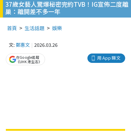
37歲女藝人驚爆秘密完約TVB！IG宣佈二度離
巢：離開差不多一年
首頁
生活話題
娛樂
文:
鄭惠文
2026.03.26
在Google追蹤
用 App 睇文
《UHK 港生活》