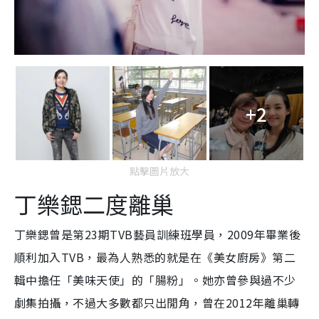
+2
點擊圖片放大
丁樂鍶二度離巢
丁樂鍶曾是第23期TVB藝員訓練班學員，2009年畢業後
順利加入TVB，最為人熟悉的就是在《美女廚房》第二
輯中擔任「美味天使」的「腸粉」。她亦曾參與過不少
劇集拍攝，不過大多數都只出閒角，曾在2012年離巢轉