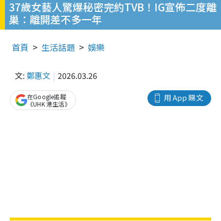
37歲女藝人驚爆秘密完約TVB！IG宣佈二度離
巢：離開差不多一年
首頁
生活話題
娛樂
文:
鄭惠文
2026.03.26
在Google追蹤
用 App 睇文
《UHK 港生活》