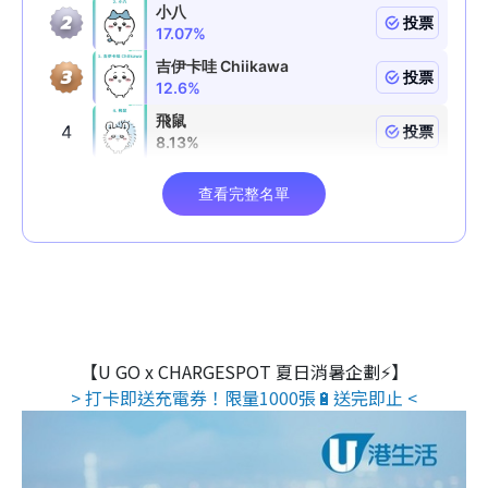
【U GO x CHARGESPOT 夏日消暑企劃⚡】
> 打卡即送充電券！限量1000張🔋送完即止 <