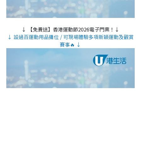
↓ 【免費送】香港運動節2026電子門票！↓
↓ 設過百運動用品攤位 / 可現場體驗多項新穎運動及觀賞
賽事🔥 ↓