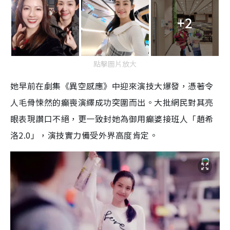
+2
點擊圖片放大
她早前在劇集《異空感應》中迎來演技大爆發，憑著令
人毛骨悚然的癲喪演繹成功突圍而出。大批網民對其亮
眼表現讚口不絕，更一致封她為御用癲婆接班人「趙希
洛2.0」，演技實力備受外界高度肯定。