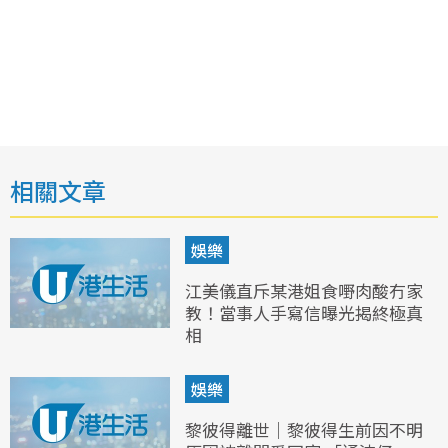
相關文章
娛樂
江美儀直斥某港姐食嘢肉酸冇家
教！當事人手寫信曝光揭終極真
相
娛樂
黎彼得離世｜黎彼得生前因不明