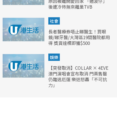
原因被離開愛回家 「通波仔」
後遭冷待無奈離巢TVB
社會
長者醫療券唔止睇醫生！買眼
鏡/睇牙醫/大灣區19間醫院都用
得 獎賞達標即獲$500
娛樂
【突發取消】COLLAR × 4EVE
澳門演唱會宣布取消 門票售罄
仍難逃厄運 樂迷怒轟「不可抗
力」