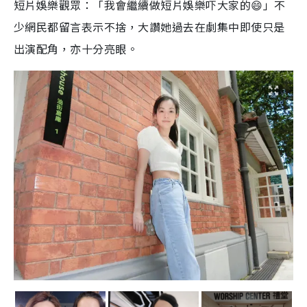
短片娛樂觀眾：「我會繼續做短片娛樂吓大家的😄」不
少網民都留言表示不捨，大讚她過去在劇集中即使只是
出演配角，亦十分亮眼。