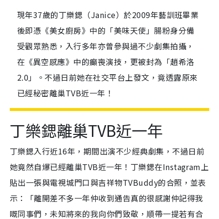
現年37歲的丁樂鍶（Janice）於2009年藝訓班畢業
後即憑《美女廚房》中的「美味天使」腸粉身分備
受觀眾熟悉，入行多年亦曾參與過不少劇集拍攝，
在《異空感應》中的癲喪演技，更被封為「趙希洛
2.0」。不過日前她在社交平台上發文，竟透露原來
已經秘密離巢TVB近一年！
丁樂鍶離巢TVB近一年
丁樂鍶入行近16年，期間出演不少經典劇集，不過日前
她竟然自爆已經離巢TVB近一年！丁樂鍶在Instagram上
貼出一張與電視城門口與吉祥物TVBuddy的合照，並表
示：「離開差不多一年仲收到通告真的很感謝仲記得我
嘅同事們，未知將來的我向你們致敬，順帶一提若有合