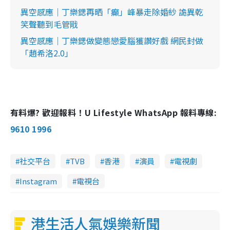
異空感應｜丁樂鍶再晒「癲」峰暴走除婚紗 詭異乾
笑聲聽到毛管戙
異空感應｜丁樂鍶做變態戀愛腦獲讚好戲 網民封做
「趙希洛2.0」
有料爆? 歡迎報料！U Lifestyle WhatsApp 報料專線:
9610 1996
社交平台
TVB
香港
演員
電視劇
Instagram
電視台
港生活人氣娛樂新聞