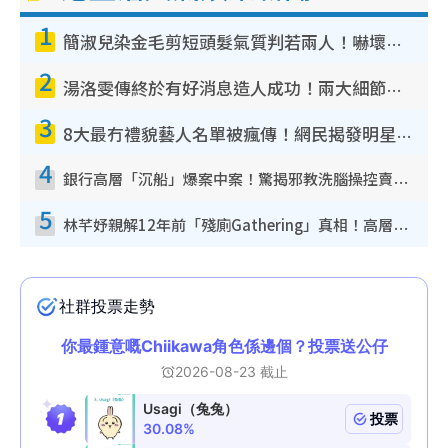
1
簡淑兒染金毛剪短頭髮氣質判若兩人！嚇壞老公麥大力都認唔出：「你做咩事？」
2
湯洛雯傳終於有好消息造人成功！兩大細節曝孕味極濃惹猜測：大肚婆先會咁！
3
8大最冇禮貌藝人名單被瘋傳！網民揭發明星真面目 一致數臭呢位係無品天花板？
4
銀行高層「沉船」爆案中案！驚揭邪教洗腦操控賣淫被吞600萬 幕後黑手講多錯多
5
林芊妤親解12年前「殘廁Gathering」真相！高層解約一句話重創尊嚴至今拒返TVB