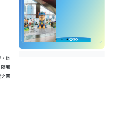
縛。她
。隨著
贖之間