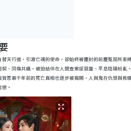
要
負替天行道、引渡亡魂的使命，卻始終被塵封的前塵冤屈所束
相契、同傷共痛，被迫結伴在人間查案捉惡靈、平息陰陽紛亂
與賀思慕千年前的死亡真相也逐步被揭開，人與鬼在仇恨與救
虐戀。