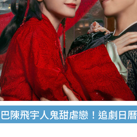
巴陳飛宇人鬼甜虐戀！追劇日曆