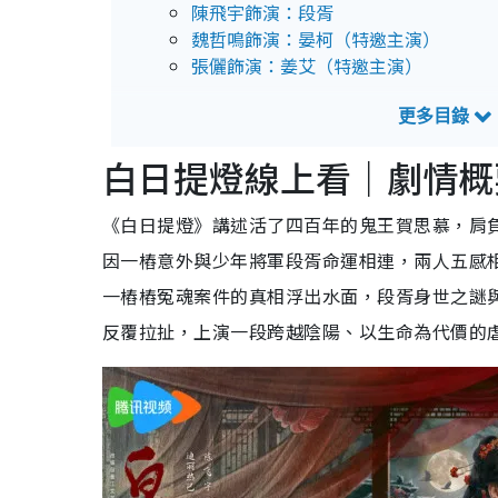
陳飛宇飾演：段胥
魏哲鳴飾演：晏柯（特邀主演）
張儷飾演：姜艾（特邀主演）
白日提燈線上看｜預告片
白日提燈線上看｜劇情概
《白日提燈》講述活了四百年的鬼王賀思慕，肩
因一樁意外與少年將軍段胥命運相連，兩人五感
一樁樁冤魂案件的真相浮出水面，段胥身世之謎
反覆拉扯，上演一段跨越陰陽、以生命為代價的