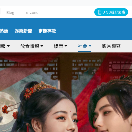
Blog
e-zone
U GO搵好去處
熱話
娛樂新聞
定期存款
情報
飲食情報
娛樂
社會
影片專區