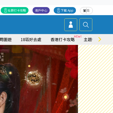
社群打卡攻略
商戶中心
下載 App
繁
简
周圍遊
18區好去處
香港打卡攻略
主題特集