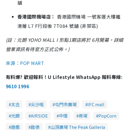
舖
香港國際機場店：
香港國際機場 一號客運大樓離
港層 L7 F行段後 7T084 號舖 (非禁區)
(註：元朗 YOHO MALL I 形點1期店將於 6月開幕，詳細
營業資訊有待官方正式公佈。)
來源：POP MART
有料爆? 歡迎報料！U Lifestyle WhatsApp 報料專線:
9610 1996
太古
尖沙咀
屯門市廣場
IFC mall
元朗
AIRSIDE
中環
商場
PopCorn
遊戲
啟德
山頂廣場 The Peak Galleria