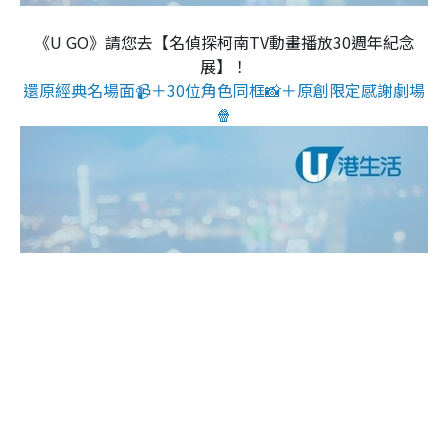
《U GO》請您去【名偵探柯南TV動畫播放30週年紀念
展】！
還原經典名場面📹＋30位角色同框📸＋原創限定感謝劇場
🍿