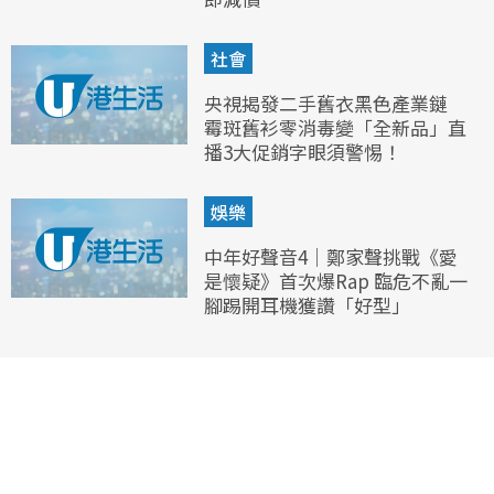
社會
央視揭發二手舊衣黑色產業鏈
霉斑舊衫零消毒變「全新品」直
播3大促銷字眼須警惕！
娛樂
中年好聲音4｜鄭家聲挑戰《愛
是懷疑》首次爆Rap 臨危不亂一
腳踢開耳機獲讚「好型」