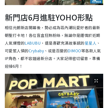
新門店6月進駐YOHO形點
相信元朗新店開幕後，勢必成為區內潮玩愛好者的最新
朝聖打卡地！各位盲盒狂熱粉絲，無論你是鍾情於近期
人氣爆燈的
LABUBU
，還是喜歡充滿故事感的
星星人
、
可愛惹人憐的
Crybaby
、或是百變的
DIMOO
等各款人氣
IP角色，都不容錯過新分店。大家記得密切留意，準備
迎接6月！