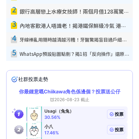
2
銀行高層戀上水療女技師！兩個月借128萬驚覺「沉船」沉落火海 揭背後疑似邪教操控賣淫
3
內地客歎港人唔識老！揭港鐵保鮮級冷氣 港人求放過：咪投訴
4
牙線棒亂用隨時越清越污糟！牙醫驚揭盲目過戶細菌恐致蛀牙：呢種先係日常真保養
5
WhatsApp預設貼圖點刪？揭1招「反向操作」還原簡潔介面 附3步實測教學