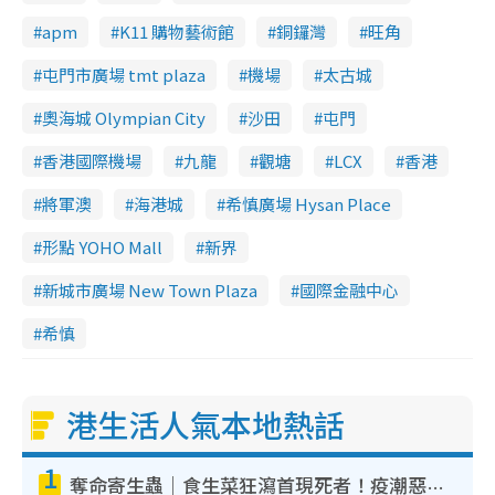
apm
K11 購物藝術館
銅鑼灣
旺角
屯門市廣場 tmt plaza
機場
太古城
奧海城 Olympian City
沙田
屯門
香港國際機場
九龍
觀塘
LCX
香港
將軍澳
海港城
希慎廣場 Hysan Place
形點 YOHO Mall
新界
新城市廣場 New Town Plaza
國際金融中心
希慎
港生活人氣本地熱話
1
奪命寄生蟲｜食生菜狂瀉首現死者！疫潮惡化錄1.8萬宗病例 揭洗菜3大謬誤