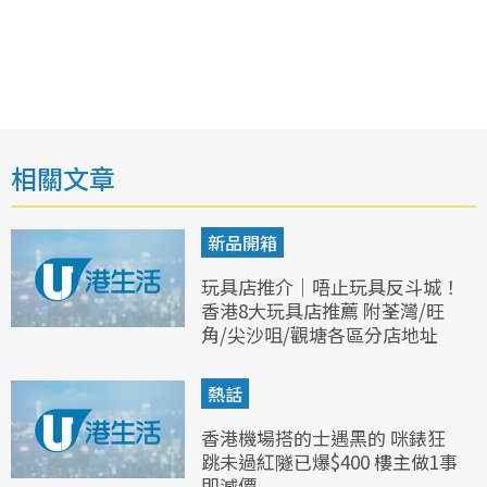
相關文章
新品開箱
玩具店推介｜唔止玩具反斗城！
香港8大玩具店推薦 附荃灣/旺
角/尖沙咀/觀塘各區分店地址
熱話
香港機場搭的士遇黑的 咪錶狂
跳未過紅隧已爆$400 樓主做1事
即減價