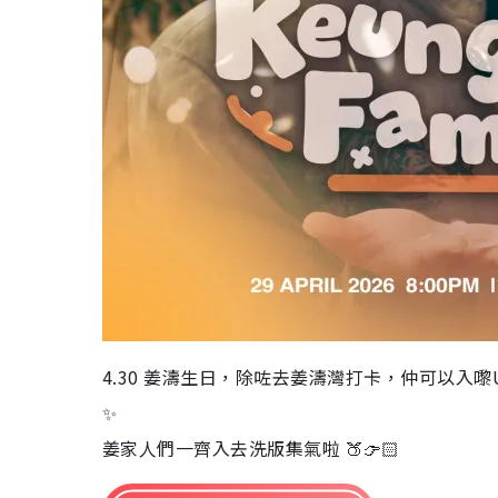
4.30 姜濤生日，除咗去姜濤灣打卡，仲可以入嚟U 
✨
姜家人們一齊入去洗版集氣啦 🍑👉🏻