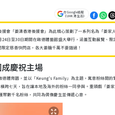
在Google追蹤
《UHK 港生活》
後援會「姜濤香港後援會」為此精心策劃了一系列名為「姜家
4月24日至30日期間在啟德體藝館盛大舉行，涵蓋互動展覽、限
間限定慈善快閃店，各大姜糖千萬不要錯過！
園成慶祝主場
體育園，並以「Keung's Family」為主題，寓意粉絲間的
，橫跨七天，旨在讓本地及海外的粉絲一同參與。重頭戲「姜家
行，匯聚數千名粉絲，共同為偶像慶生並傳遞心意。