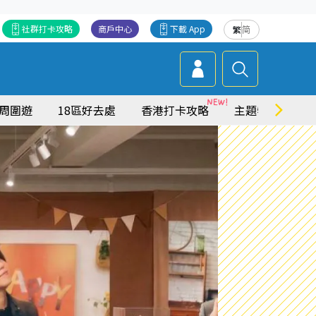
社群打卡攻略
商戶中心
下載 App
繁
简
周圍遊
18區好去處
香港打卡攻略
主題特集