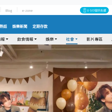
Blog
e-zone
U GO搵好去處
熱話
娛樂新聞
定期存款
情報
飲食情報
娛樂
社會
影片專區