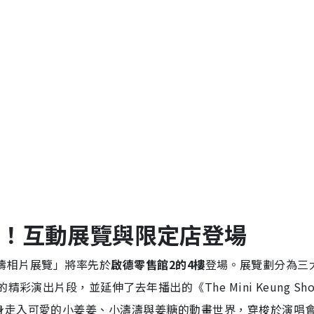
光！互動展覽與限定店登場
畫及姜濤相片展覽」將率先於
啟德零售館2的4樓
登場。展覽劃分為三
彩演出片段，並延伸了去年播出的《The Mini Keung Sh
身走入可愛的小姜姜、小濤濤與姜糖的動畫世界，穿梭於演唱