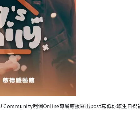
Community呢個Online專屬應援區出post寫低你嘅生日祝