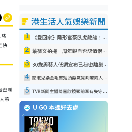
港生活人氣娛樂新聞
1
人慈
《愛回家》隱形富豪臥虎藏龍！盤點12位財氣逼人的有錢藝人：呢位靚女3億身家唔憂做
定快
2
葉蒨文拍拖一周年親自否認情侶關係？！被質疑感情造假竟稱GM「普通同事」
3
30歲男藝人低調宣布已秘密離巢！人氣急跌變失蹤人口︰「這幾年過得並不容易」
4
簡淑兒染金毛剪短頭髮氣質判若兩人！嚇壞老公麥大力都認唔出：「你做咩事？」
5
緊密聯
TVB新聞主播陳嘉欣鏡頭前罕有失守！遭林超英一句說話突襲嚇親當場大笑
人慈
U GO 本週好去處