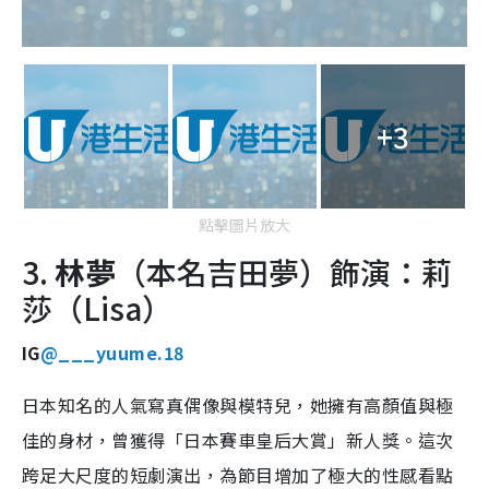
+3
點擊圖片放大
3.
林夢
（本名吉田夢）飾演：莉
莎（Lisa）
IG
@___yuume.18
日本知名的人氣寫真偶像與模特兒，她擁有高顏值與極
佳的身材，曾獲得「日本賽車皇后大賞」新人獎。這次
跨足大尺度的短劇演出，為節目增加了極大的性感看點