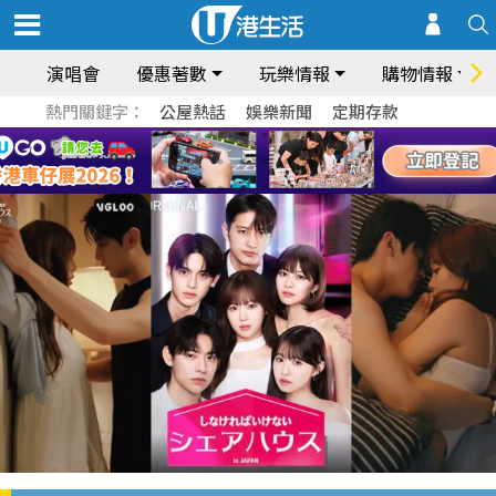
演唱會
優惠著數
玩樂情報
購物情報
熱門關鍵字：
公屋熱話
娛樂新聞
定期存款