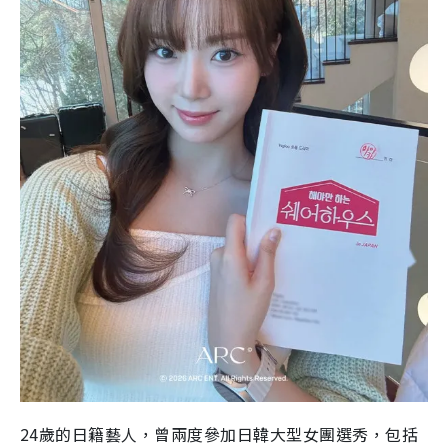
24歲的日籍藝人，曾兩度參加日韓大型女團選秀，包括