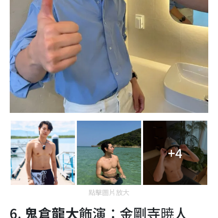
+4
點擊圖片放大
6.
鬼倉龍大
飾演：金剛寺暁人