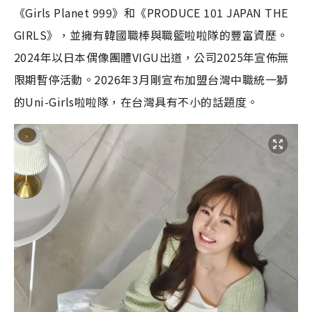
《Girls Planet 999》和《PRODUCE 101 JAPAN THE
GIRLS》，並擁有韓國職棒與職籃啦啦隊的豐富資歷。
2024年以日本偶像團體VIGU出道，公司2025年宣佈無
限期暫停活動。2026年3月剛宣布加盟台灣中職統一獅
的Uni-Girls啦啦隊，在台灣具有不小的話題度。