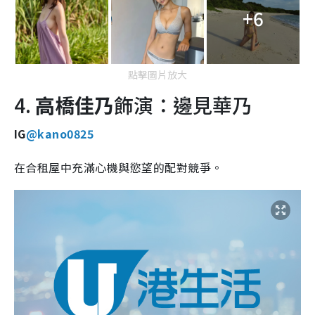
+6
點擊圖片放大
4.
高橋佳乃
飾演：邊見華乃
IG
@kano0825
在合租屋中充滿心機與慾望的配對競爭。