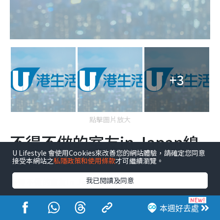
+3
點擊圖片放大
不得不做的室友in Japan線
U Lifestyle 會使用Cookies來改善您的網站體驗，請確定您同意
上看方法
接受本網站之
私隱政策和使用條款
才可繼續瀏覽。
我已閱讀及同意
不得不做的室友in Japan那裡看？
劇集《不得不做的室友 in Japan》於3月19日已在
官方
本週好去處