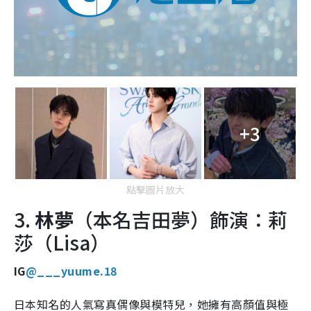
+3
點擊圖片放大
3.
林夢
（本名吉田夢）飾演：莉
莎（Lisa）
IG
@___yuume.18
日本知名的人氣寫真偶像與模特兒，她擁有高顏值與極