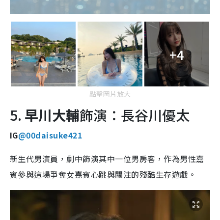
+4
點擊圖片放大
5.
早川大輔
飾演：長谷川優太
IG
@00daisuke421
新生代男演員，劇中飾演其中一位男房客，作為男性嘉
賓參與這場爭奪女嘉賓心跳與關注的殘酷生存遊戲。