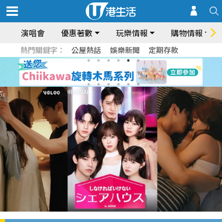
演唱會
優惠著數
玩樂情報
購物情報
熱門關鍵字：
公屋熱話
娛樂新聞
定期存款