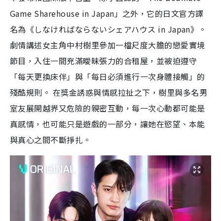
Game Sharehouse in Japan」之外，它的日文官方譯
名為《しなければならないシェアハウス in Japan》。
劇情講述女主角中村樹里參加一檔尺度大膽的戀愛實境
節目，入住一間充滿曖昧張力的合租屋，並被迫遵守
「每天更換床伴」與「每日必須進行一次身體接觸」的
殘酷規則。 在獎金誘惑與情感拉扯之下，樹里與多名男
室友展開越界又危險的親密互動，每一次心動都可能是
真感情，也可能只是遊戲的一部分，讓她在慾望、本能
與真心之間不斷掙扎。