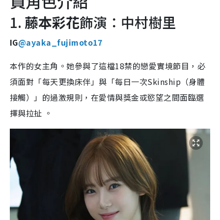
員角色介紹
1.
藤本彩花
飾演：中村樹里
IG
@ayaka_fujimoto17
本作的女主角。她參與了這檔18禁的戀愛實境節目，必
須面對「每天更換床伴」與「每日一次Skinship（身體
接觸）」的過激規則，在愛情與獎金或慾望之間面臨選
擇與拉扯 。