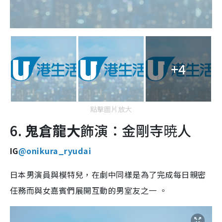
+4
點擊圖片放大
6.
鬼倉龍大
飾演：金剛寺暁人
IG
@onikura_ryudai
日本男演員與模特兒，在劇中同樣是為了完成每日親密
任務而與女嘉賓們展開互動的男室友之一 。