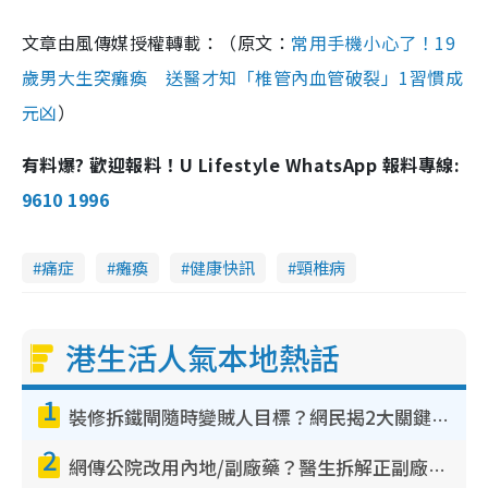
文章由風傳媒授權轉載：（原文：
常用手機小心了！19
歲男大生突癱瘓 送醫才知「椎管內血管破裂」1習慣成
元凶
）
有料爆? 歡迎報料！U Lifestyle WhatsApp 報料專線:
9610 1996
痛症
癱瘓
健康快訊
頸椎病
港生活人氣本地熱話
1
裝修拆鐵閘隨時變賊人目標？網民揭2大關鍵用途：裝新式等於白裝？附新舊鐵閘分別
2
網傳公院改用內地/副廠藥？醫生拆解正副廠分別 揭4類人換藥隨時出事