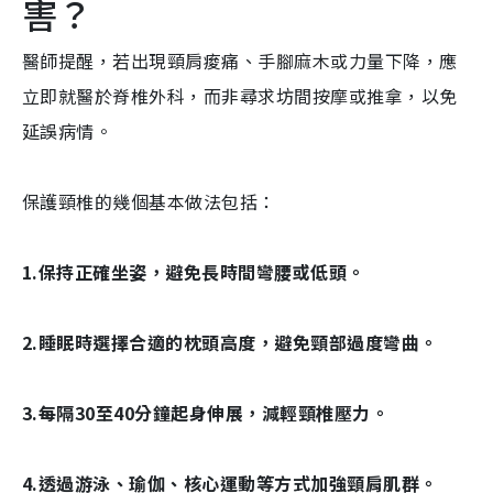
害？
醫師提醒，若出現頸肩痠痛、手腳麻木或力量下降，應
立即就醫於脊椎外科，而非尋求坊間按摩或推拿，以免
延誤病情。
保護頸椎的幾個基本做法包括：
1.保持正確坐姿，避免長時間彎腰或低頭。
2.睡眠時選擇合適的枕頭高度，避免頸部過度彎曲。
3.每隔30至40分鐘起身伸展，減輕頸椎壓力。
4.透過游泳、瑜伽、核心運動等方式加強頸肩肌群。