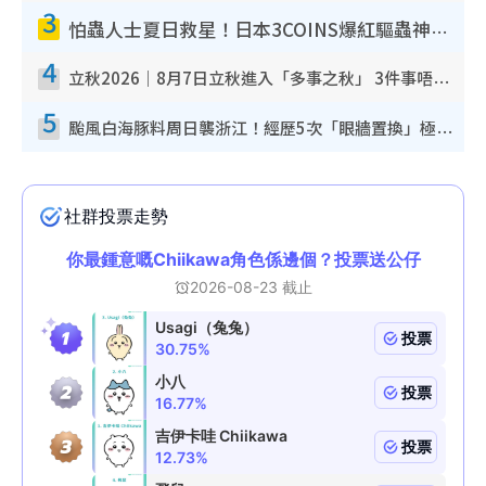
3
怕蟲人士夏日救星！日本3COINS爆紅驅蟲神器$45起 1招「全程免觸碰」輕鬆搞定小強
4
立秋2026｜8月7日立秋進入「多事之秋」 3件事唔做得！專家教6招開運 清枱頭／銀包納氣接好運
5
颱風白海豚料周日襲浙江！經歷5次「眼牆置換」極罕見 成登陸內地最長途颱風