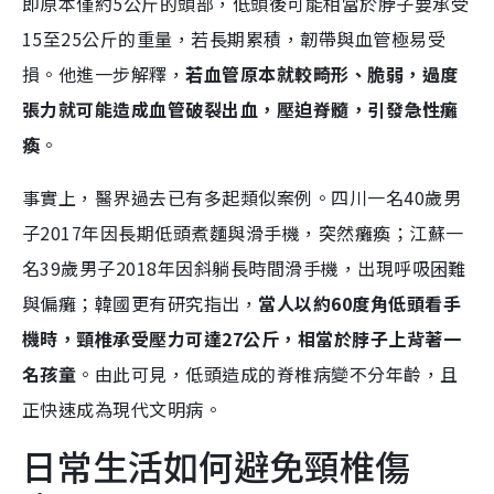
即原本僅約5公斤的頭部，低頭後可能相當於脖子要承受
15至25公斤的重量，若長期累積，韌帶與血管極易受
損。他進一步解釋，
若血管原本就較畸形、脆弱，過度
張力就可能造成血管破裂出血，壓迫脊髓，引發急性癱
瘓
。
事實上，醫界過去已有多起類似案例。四川一名40歲男
子2017年因長期低頭煮麵與滑手機，突然癱瘓；江蘇一
名39歲男子2018年因斜躺長時間滑手機，出現呼吸困難
與偏癱；韓國更有研究指出，
當人以約60度角低頭看手
機時，頸椎承受壓力可達27公斤，相當於脖子上背著一
名孩童
。由此可見，低頭造成的脊椎病變不分年齡，且
正快速成為現代文明病。
日常生活如何避免頸椎傷