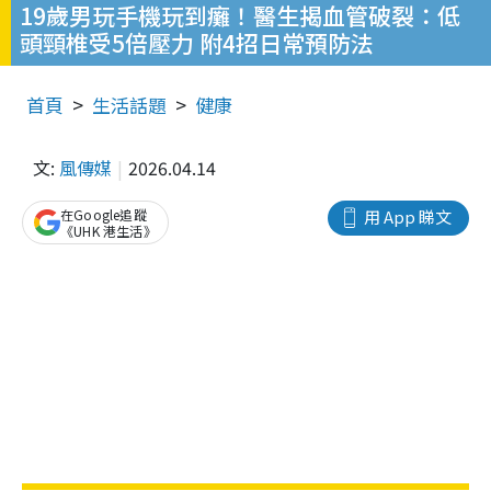
19歲男玩手機玩到癱！醫生揭血管破裂：低
頭頸椎受5倍壓力 附4招日常預防法
首頁
生活話題
健康
文:
風傳媒
2026.04.14
在Google追蹤
用 App 睇文
《UHK 港生活》