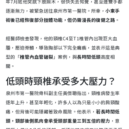
年7月底他突感下肢麻木，很快失去知覺，甚至連雙手都
逐漸無力，被緊急送往泉州市第一醫院。所幸，
小東手
術後已經恢復部分肢體功能，但仍需漫長的復健之路
。
經醫師檢查發現，他的頸椎C4至T1椎管內出現巨大血
腫，壓迫脊髓，導致胸部以下完全癱瘓，並表示這是典
型的「
椎管內血管破裂
」案例，與
長時間低頭
高度相
關。
低頭時頸椎承受多大壓力？
​泉州市第一醫院骨科副主任黃傑聰指出，頸椎病發生率
逐年上升，甚至年輕化，許多人以為只是小小的肩頸酸
痛，但背後可能隱藏著致命風險。他表示，
若長時間低
頭，頸部後側肌肉會承受頭部重量三到五倍的壓力
，意