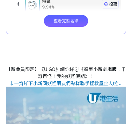
【新會員限定】《U GO》請你睇👹《蠟筆小新劇場版：千
奇百怪！我的妖怪假期》！
↓一齊睇下小新同妖怪朋友們點樣聯手拯救屋企人啦↓