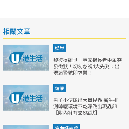
相關文章
娛樂
黎彼得離世｜專家揭長者中風突
發徵狀！切勿忽視4大先兆：出
現這警號即求醫！
健康
男子小便尿出大量昆蟲 醫生推
測晾曬環境不乾淨致出現蟲卵
【附內褲有蟲6症狀】
室內好去處